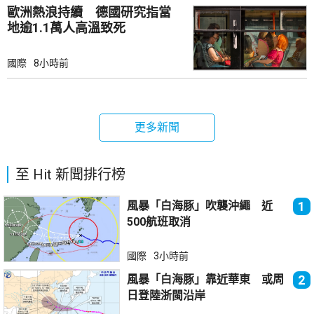
歐洲熱浪持續 德國研究指當
地逾1.1萬人高溫致死
國際
8小時前
更多新聞
至 Hit 新聞排行榜
風暴「白海豚」吹襲沖繩 近
1
500航班取消
國際
3小時前
風暴「白海豚」靠近華東 或周
2
日登陸浙閩沿岸