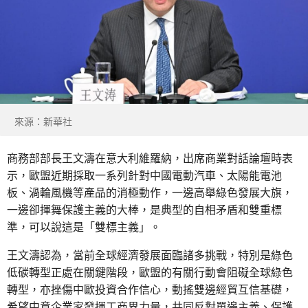
來源：新華社
商務部部長王文濤在意大利維羅納，出席商業對話論壇時表
示，歐盟近期採取一系列針對中國電動汽車、太陽能電池
板、渦輪風機等產品的消極動作，一邊高舉綠色發展大旗，
一邊卻揮舞保護主義的大棒，是典型的自相矛盾和雙重標
準，可以說這是「雙標主義」。
王文濤認為，當前全球經濟發展面臨諸多挑戰，特別是綠色
低碳轉型正處在關鍵階段，歐盟的有關行動會阻礙全球綠色
轉型，亦挫傷中歐投資合作信心，動搖雙邊經貿互信基礎，
希望中意企業家發揮工商界力量，共同反對單邊主義、保護