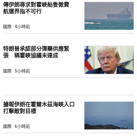
傳伊朗尋求對霍峽船隻徵費
航運界指不可行
國際
4小時前
特朗普承認部分彈藥供應緊
張 稱霍峽協議未達成
國際
5小時前
據報伊朗在霍爾木茲海峽入口
打擊敵對目標
國際
6小時前