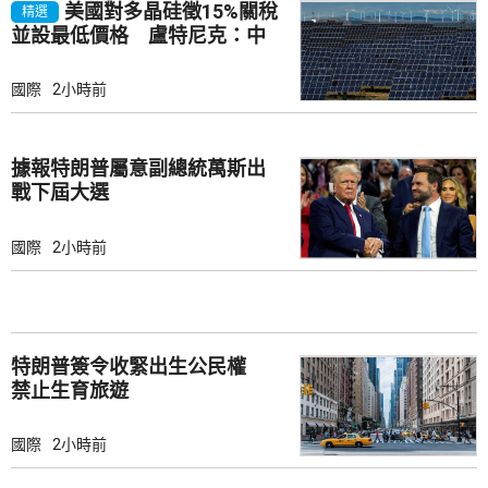
美國對多晶硅徵15%關稅
精選
並設最低價格 盧特尼克：中
國無法再傾銷
國際
2小時前
據報特朗普屬意副總統萬斯出
戰下屆大選
國際
2小時前
特朗普簽令收緊出生公民權
禁止生育旅遊
國際
2小時前