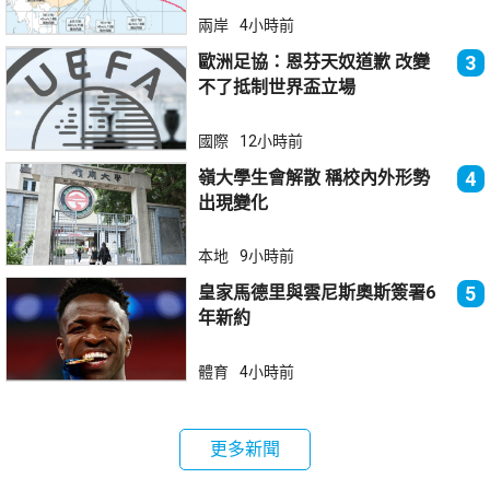
兩岸
4小時前
歐洲足協：恩芬天奴道歉 改變
3
不了抵制世界盃立場
國際
12小時前
嶺大學生會解散 稱校內外形勢
4
出現變化
本地
9小時前
皇家馬德里與雲尼斯奧斯簽署6
5
年新約
體育
4小時前
更多新聞