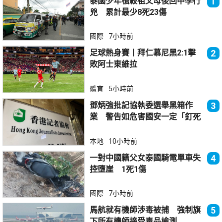
泰國少年槍殺祖父母後回中學行
1
兇 累計最少8死23傷
國際
7小時前
足球熱身賽丨拜仁慕尼黑2:1擊
2
敗阿士東維拉
體育
5小時前
鄧炳強批記協執委選舉黑箱作
3
業 警告如危害國安一定「釘死
你」
本地
10小時前
一對中國籍父女泰國騎電單車失
4
控墮崖 1死1傷
國際
7小時前
馬航就有機師涉毒被捕 強制旗
5
下所有機師接受毒品檢測