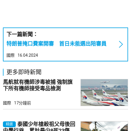
下一篇新聞：
特朗普掩口費案開審 首日未能選出陪審員
國際
16.04.2024
更多即時新聞
馬航就有機師涉毒被捕 強制旗
下所有機師接受毒品檢測
國際
17分鐘前
泰國少年槍殺祖父母後回
精選
中學行兇 累計最少8死23傷