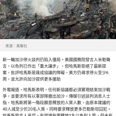
來源：美聯社
新一輪加沙停火談判仍陷入僵局。美國國務院發言人米勒聲
言，以色列已作出「重大讓步」，但哈馬斯拒絕了最新提
案，批評哈馬斯是達成協議的障礙，美方仍尋求停火至少6
周，並允許向加沙提供更多援助
外電報道，哈馬斯表明，任何新協議都必須實現結束加沙戰
爭，並要求所有以軍部隊撤出加沙。傳媒引述談判消息人士
指，哈馬斯將第一階段願意釋放的人質人數，由原本建議的
40人減至少於20名人質，同時要求釋放更多巴勒斯坦囚犯。
哈馬斯發言人承認，有提議每周釋放3名以色列人質，但未有