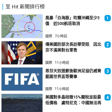
至 Hit 新聞排行榜
風暴「白海豚」吹襲沖繩至少3
1
傷 近500航班取消
國際
7小時前
傳美國防部次長訪華受阻 因北
2
京不滿美對台軍售
國際
11小時前
恩芬天奴道歉後歐洲足協仍威脅
3
罷踢世界盃等賽事
國際
11小時前
美國對多晶硅徵15%關稅並設最
4
低價格 盧特尼克：中國無法再
傾銷