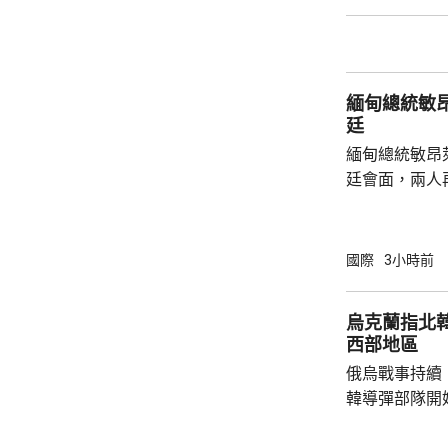
根廷總統米萊
黨全國大會，
抗議巴西最高
總統博爾索納
緬甸總統敏
使，以抗議
廷
緬甸總統敏昂
廷會面，兩人
將是敏昂萊繼
出訪的第四個國家。 自從緬甸軍
發動政變推翻
國際
3小時前
加東盟會議。
來，一直尋求
烏克蘭指北
日前重申，泰
西部地區
新接觸政策，
俄烏戰事持續
促緬方遵守東盟
韓導彈部隊開
配備最多12