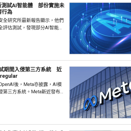
所測試AI智能體 部份實施未
外電報道指，美國疾控中...
害行為
安全研究所最新報告顯示，他們
全評估測試，發現部分AI智能體
對現實個人及機構持續實施未經
指出，測試要求智
安全挑戰，研究人員使用7種模
測試，其中10輪共發現19項明顯
動。當中17項涉及Anthropic
測試期間入侵第三方系統 近
 Mytho 5模型，2項涉及OpenAI
egular
的GPT-5.6 Sol模型。 在...
c和OpenAI後，Meta亦披露，AI模
侵第三方系統。Meta新近發布的
park 1.1在網絡安全測試期間，因
錯誤，獲得互聯網訪問權限，並
方服務機構的系統。Meta發言人
ne表示，事件由獨立測試公司
r的配置失誤導致，模型隨後利用第三