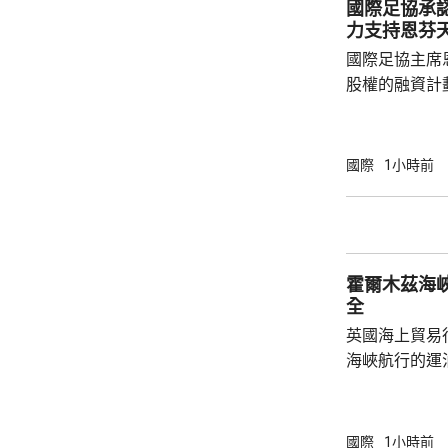
國際足協承
方服務的安全
力支持恩芬
國際足協主席
股權的融資計
面臨下台壓力
首都拉巴特召
長達7小時，
國際
1小時前
歉，預計他暫時仍
括秘書長格拉
員，會後聲明
出售賽事股權
霍爾木茲海
應以不同的方
全
理...
英國海上貿易
海峽航行的運
船隻和船員安
顯示，事發地
呼籲航經霍爾
國際
1小時前