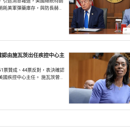
》引述消息報道，美國總統特朗
消耗美軍彈藥庫存，與防長赫格
道指，特朗普上星期在大衛營出
間指，自己本來以為美軍彈藥問
但後來得知彈藥短缺，質問赫格
會被誤導。據報赫格塞思在會上
范伯格，指他未有確保特朗普充
藥庫存情況。報道引述消息指，
確認由施瓦茨出任疾控中心主
導彈與防空攔截彈庫存短缺，是
緩對伊朗發動新一輪大規模攻
51票贊成、44票反對，表決確認
疾控中心主任。 施瓦茨曾擔
總監，今年4月獲總統特朗普提
心主任，是特朗普重返白宮後提
控中心主任人選。特朗普最初提
韋爾登，因為未獲國會足夠支持
，而去年7月就任疾控中心主任
不足一個月就被白宮以政策方向
解職，令疾控中心主任一職懸空