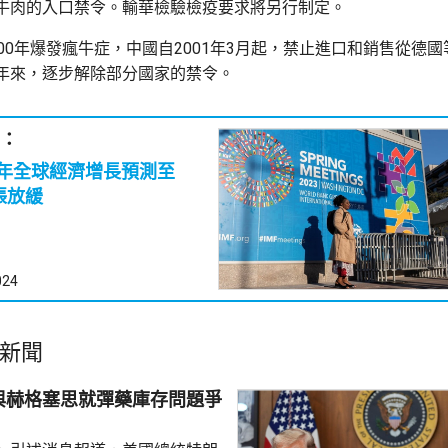
牛肉的入口禁令。輸華檢驗檢疫要求將另行制定。
00年爆發瘋牛症，中國自2001年3月起，禁止進口和銷售從德國
年來，逐步解除部分國家的禁令。
：
今年全球經濟增長預測至
料通脹放緩
024
新聞
與赫格塞思就彈藥庫存問題爭