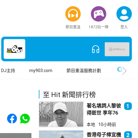
節目重溫
1872玩一陣
登入
搜尋
DJ主持
my903.com
節目重溫服務計劃
至 Hit 新聞排行榜
著名填詞人黎彼
1
得逝世 享年76
Share to Facebook
Share to WhatsApp
歲
本地
10小時前
香港母子樟宜機
2