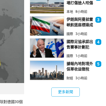
場打傷途人咬傷
警員 被新加坡
本地
8小時前
法院判囚
伊朗與阿曼就霍
3
峽航道座標達成
一致 新航道大
國際
3小時前
部分途經伊朗領
海
國際足協承認出
4
售賽事計劃犯
錯 惟仍全力支
國際
1小時前
持恩芬天奴
據報內地對境外
5
保單收益徵稅
20% 保誠滙控
財經
3小時前
倫敦股價急跌
更多新聞
除對德國30個