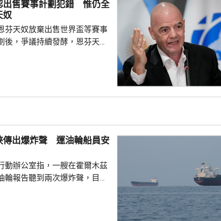
認出售賽事計劃犯錯 惟仍全
漏洞進行入侵，方式與其他公司
天奴
之前報告的案例類似。 ...
恩芬天奴放棄出售世界盃等賽事
劃後，爭議持續發酵，恩芬天奴
。國際足協領導層周三在摩洛哥
開緊急危機會議，據報會議時間
恩芬天奴發言時承認錯誤及道
會繼續出任主席。 與會的包
夫斯特倫和其他管理委員會成
重申全力支持恩芬天奴，但承認
的計劃是犯下錯誤，相關程序本
峽傳出爆炸聲 運油輪船員安
式處理，強調無意將國際足協
行動辦公室指，一艘在霍爾木茲
油輪報告聽到兩次爆炸聲，目前
全，亦沒有環境破壞報告。通報
點位於阿曼北部對出海域。組織
木茲海峽的船隻保持警惕。