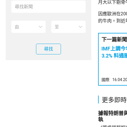
月大以下剔骨
因應歐洲在20
的牛肉。到近
下一篇新聞
IMF上調
尋找
3.2% 
國際
16.04.2
更多即時
據報特朗普
執