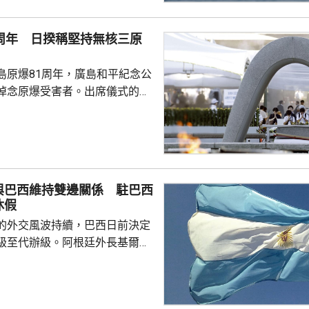
1周年 日揆稱堅持無核三原
島原爆81周年，廣島和平紀念公
悼念原爆受害者。出席儀式的首
辭時指，日本作為世界上唯一經
，肩負為實現無核武世界而不懈
強調將繼續堅持「無核三原
禮，無視國際法，企圖令核武使
與巴西維持雙邊關係 駐巴西
根本上動搖世界和平穩定，可能
休假
及長崎經歷原爆的慘劇重演。他
的外交風波持續，巴西日前決定
各國採取行動，徹底廢除核...
級至代辦級。阿根廷外長基爾諾
與巴西維持雙邊關係，不會對巴
作出任何外交回應，又指被巴西
大使雷蒙迪近日將回國休假。 阿