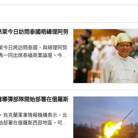
上月底到聖保羅，出席巴西自由
其間猛烈批評巴西總統盧拉，並
法院阻止他探望正服刑的巴西前
羅。巴西翌日召回駐阿根廷大
昂萊今日訪問泰國晤總理阿努
米萊言行。
萊今日將訪問泰國，與總理阿努
再一同出席泰緬商業論壇。今次
訪問中國、印度及老撾後，近月
方在2021年
民選政府後，緬甸一直被禁止參
分析指敏昂萊自4月出任總統以
國際認可。不過泰國總理阿努廷
韓導彈部隊開始部署在俄羅斯
國對緬甸採取審慎及校準式的重
除了保持兩國的溝通渠道，亦敦
，烏克蘭軍事情報機構表示，北
主導的和平倡議，這點...
始部署在俄羅斯西部地區，可能
0枚彈道導彈和6套發射裝置，用作