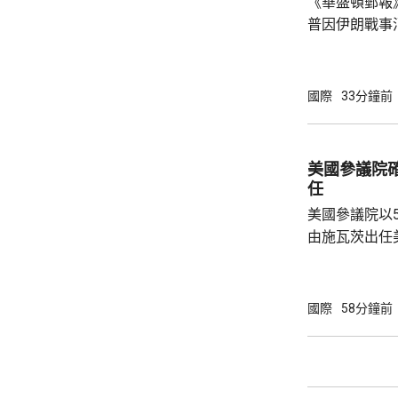
《華盛頓郵報
普因伊朗戰事
塞思爭執。報
席內閣會議期
題已經解決，
國際
33分鐘前
塞思為何自己
歸咎於副防長
分了解美國彈
美國參議院
美軍遠程制導
任
特朗普近日暫
美國參議院以
擊...
由施瓦茨出任美國
任美國副醫務
名出任疾控中
名的第三位疾
國際
58分鐘前
名的前眾議員
而被撤回提名
的莫納雷茲，
不一致為理由