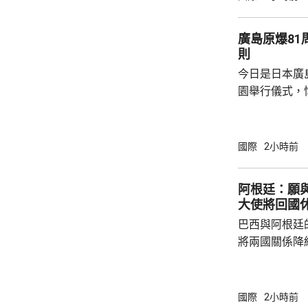
廣島原爆8
則
今日是日本廣
園舉行儀式，
相高市早苗致
歷原爆的國家
努力的使命，
國際
2小時前
則」。 廣島市市長松井一實就不點名批評有部
分大國傲慢無
阿根廷：願
用合法化，從
大使將回國
令二戰時廣島
巴西與阿根廷
深感憂慮並呼籲
將兩國關係降
指，當局願意
西政府的舉動
驅逐的阿根廷
國際
2小時前