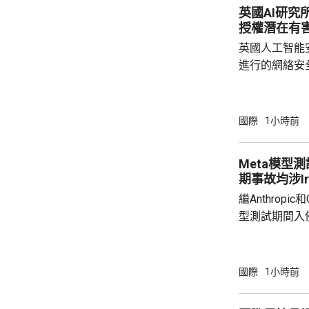
英國AI研究
一年。 
授權潛在有
英國人工智能
進行的網絡安
透過互聯網，
授權的潛在有害行為。 報告
能體完成網絡
國際
1小時前
型開展122輪
超出設定範圍的行
Meta模型
公司的Claude
期事故均涉Irr
繼Anthropi
型測試期間入
模型Muse S
測試環境配置
入侵一家第三
國際
1小時前
Andy Sto
Irregula