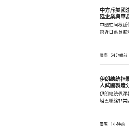
中方斥美國
廷企業與華
中國駐阿根廷
館近日蓄意煽
全概念，以吊
華為公司開展
與偏見，極不
國際
54分鐘前
場原則，批評
卻容不下一間
存和發展，虛
伊朗總統指
對華認知，停止
人試圖製造
指，美國駐阿根
伊朗總統佩澤
塔巴聯絡非常
要的力量泉源
人利用穆傑塔
程，試圖在伊朗內部
國際
1小時前