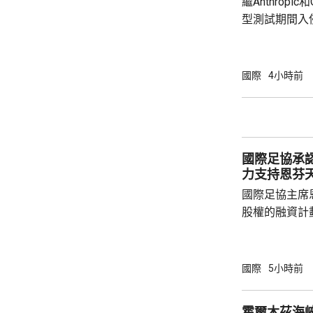
繼Anthropi
型測試期間入
模型Muse S
測試環境配置
入侵一家第三
國際
4小時前
Andy Sto
Irregula
方服務的安全
國際足協承
力支持恩芬
國際足協主席
股權的融資計
面臨下台壓力
首都拉巴特召
長達7小時，
國際
5小時前
歉，預計他暫時仍
括秘書長格拉
霍爾木茲海