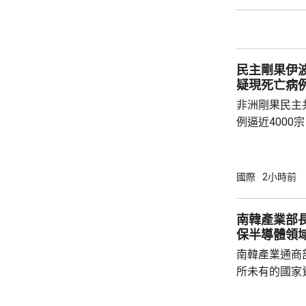
台報道，佩澤
高領袖在決策
果相關程序推
巴最近收到相
民主剛果伊波
報告中的方案獲
疑現死亡病
非洲剛果民主
例逼近4000
確診，包括1
死亡病例，昨
衛生部表示，
國際
2小時前
省出發，一名
出現疑似伊波
南韓產業部
隨即展開追蹤
保半導體領
河道截停這艘
南韓產業通商
區，衛生部門到
所未有的國家
科技競爭，南
否則將失去半導體領