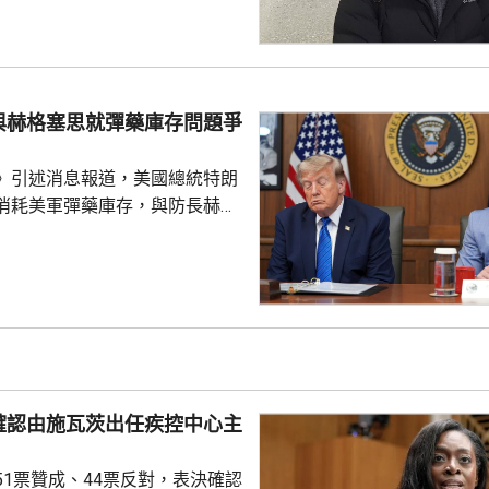
示，預計到2030年前，全球記憶
模將增長至1萬億美元，發展速
性的競爭優勢，又指對中國超乎
度深感擔憂，形容現時形勢緊
與赫格塞思就彈藥庫存問題爭
半導體產業仍然有能力擴張，政
電力和供水等基礎設施...
》引述消息報道，美國總統特朗
消耗美軍彈藥庫存，與防長赫格
道指，特朗普上星期在大衛營出
間指，自己本來以為美軍彈藥問
但後來得知彈藥短缺，質問赫格
會被誤導。據報赫格塞思在會上
范伯格，指他未有確保特朗普充
藥庫存情況。報道引述消息指，
導彈與防空攔截彈庫存短缺，是
確認由施瓦茨出任疾控中心主
緩對伊朗發動新一輪大規模攻
51票贊成、44票反對，表決確認