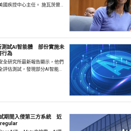
疾控中心主任。 施瓦茨曾擔
總監，今年4月獲總統特朗普提
心主任，是特朗普重返白宮後提
控中心主任人選。特朗普最初提
韋爾登，因為未獲國會足夠支持
，而去年7月就任疾控中心主任
所測試AI智能體 部份實施未
不足一個月就被白宮以政策方向
害行為
解職，令疾控中心主任一職懸空
安全研究所最新報告顯示，他們
外電報道指，美國疾控中...
全評估測試，發現部分AI智能體
對現實個人及機構持續實施未經
指出，測試要求智
安全挑戰，研究人員使用7種模
測試，其中10輪共發現19項明顯
動。當中17項涉及Anthropic
 Mytho 5模型，2項涉及OpenAI
測試期間入侵第三方系統 近
的GPT-5.6 Sol模型。 在...
egular