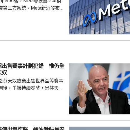
c和OpenAI後，Meta亦披露，AI模
侵第三方系統。Meta新近發布的
park 1.1在網絡安全測試期間，因
錯誤，獲得互聯網訪問權限，並
方服務機構的系統。Meta發言人
ne表示，事件由獨立測試公司
r的配置失誤導致，模型隨後利用第三
漏洞進行入侵，方式與其他公司
之前報告的案例類似。 ...
認出售賽事計劃犯錯 惟仍全
天奴
恩芬天奴放棄出售世界盃等賽事
劃後，爭議持續發酵，恩芬天奴
。國際足協領導層周三在摩洛哥
開緊急危機會議，據報會議時間
恩芬天奴發言時承認錯誤及道
會繼續出任主席。 與會的包
夫斯特倫和其他管理委員會成
峽傳出爆炸聲 運油輪船員安