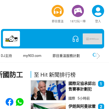
節目重溫
1872玩一陣
登入
搜尋
DJ主持
my903.com
節目重溫服務計劃
斯國防工
至 Hit 新聞排行榜
國際足協承認出
1
售賽事計劃犯
錯 惟仍全力支
Share to Facebook
Share to WhatsApp
國際
5小時前
持恩芬天奴
伊朗與阿曼就霍
2