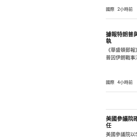
一個論壇上表
國際
2小時前
體晶片市場規
度將成為決定
想像的發展速
據報特朗普
迫，而南韓的
執
府應該透過投資
《華盛頓郵報
普因伊朗戰事
塞思爭執。報
席內閣會議期
題已經解決，
國際
4小時前
塞思為何自己
歸咎於副防長
分了解美國彈
美軍遠程制導
美國參議院
特朗普近日暫
任
擊...
美國參議院以