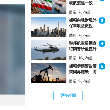
峽航道達一致
大部分經伊朗領
國際
7小時前
海
據報內地對境外
3
保單收益徵稅
20% 保誠滙控
財經
7小時前
倫敦股價急跌
聯邦航空局調查
4
特朗普所坐直升
機遭遇的飛行安
國際
10小時前
全事件
據報伊朗警告若
5
美國再施襲 將
攻擊波斯灣地區
國際
9小時前
能源設施
更多新聞