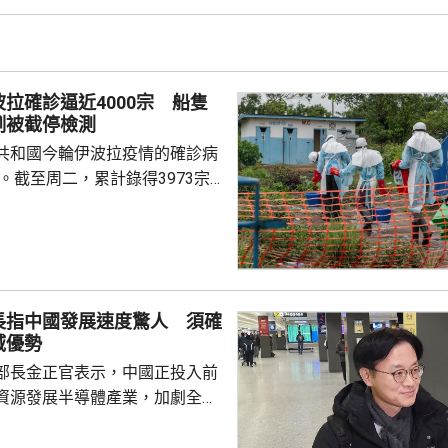
希齊揚引述穆傑塔巴指，即使最
過程中原則上持反對意見，但如
進，他也會接受。舉例指穆傑塔
關委員會提交報告後表示，只要
拉確診逼近4000宗 船隻
四分三票數支持，他就會接...
例被截停檢測
共和國今輪伊波拉疫情的確診病
宗。截至周二，累計錄得3973宗
801宗死亡。當地一艘船出現疑似
日被當局截停，全船進行檢測。
涉事船隻由疫區之一、東部喬波
乘客在西北部蒙加拉省下船後，
拉症狀，前往求醫後死亡；當局
長指中國發展速度驚人 須確
，並在首都金沙薩約65公里外的
域優勢
船。有關部門已在周邊設立警戒
部長金正官表示，中國正投入前
場部署移動實...
資源發展半導體產業，加劇全球
韓亦需要大力支持晶片生產商，
域的優勢。 金正官在南韓