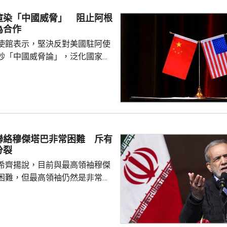
渲染「中國威脅」 阻止阿根
為合作
使館表示，堅決反對美國駐阿使
炒「中國威脅論」，泛化國家安
銷簽證方式阻止阿方企業與中國
正常合作，做法反映美方的傲慢
尊重他國主權並嚴重破壞自由市
美國一貫標榜民主自由價值觀，
外國民營企業在第三國的正常生
偽本質暴露無遺，敦促美方端正
聯絡穆傑塔巴非常困難 斥有
霸權行徑和政治操弄。 中方又
分裂
廷大使拉梅拉斯4月時亦...
希齊揚說，目前與最高領袖穆傑
困難，但最高領袖仍然是非常重
，能推動伊朗繼續前進，又指有
巴尊重不同意見的正常決策過
製造分裂。 伊朗國營電視