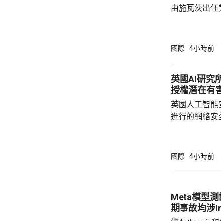
由施瓦茨出任美國
任美國副醫務
名出任疾控中
名的第三位疾
國際
4小時前
名的前眾議員
而被撤回提名
英國AI研究
的莫納雷茲，
授權潛在有
不一致為理由
英國人工智能
一年。 
進行的網絡安
透過互聯網，
授權的潛在有害行為。 報告
能體完成網絡
國際
4小時前
型開展122輪
超出設定範圍的行
公司的Claude
Meta模型
期事故均涉Irr