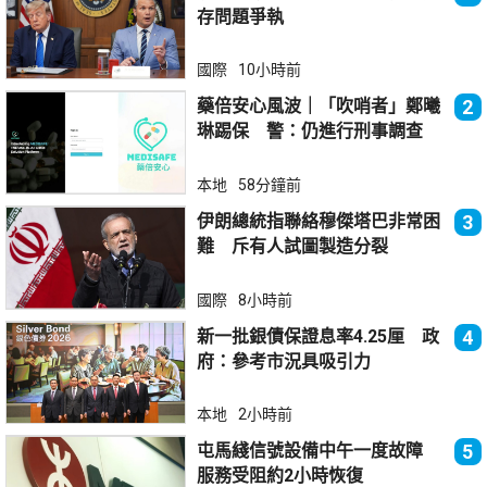
存問題爭執
國際
10小時前
藥倍安心風波｜「吹哨者」鄭曦
2
琳踢保 警：仍進行刑事調查
本地
58分鐘前
伊朗總統指聯絡穆傑塔巴非常困
3
難 斥有人試圖製造分裂
國際
8小時前
新一批銀債保證息率4.25厘 政
4
府：參考市況具吸引力
本地
2小時前
屯馬綫信號設備中午一度故障
5
服務受阻約2小時恢復