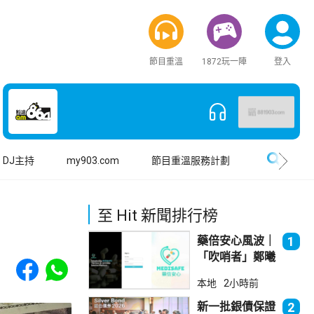
節目重溫
1872玩一陣
登入
搜尋
DJ主持
my903.com
節目重溫服務計劃
至 Hit 新聞排行榜
藥倍安心風波｜
1
「吹哨者」鄭曦
Share to Facebook
Share to WhatsApp
琳踢保 警：仍
本地
2小時前
進行刑事調查
新一批銀債保證
2