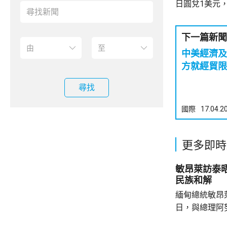
日圓兌1美元，
下一篇新聞
中美經濟及
方就經貿限
尋找
國際
17.04.2
更多即時
敏昂萊訪泰
民族和解
緬甸總統敏昂
日，與總理阿
新邁向民主，