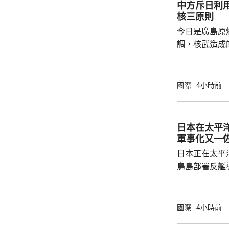
中方斥日利
核三原則
今日是廣島原
調，核武造成
爆的特定背景
略擴張的教訓必須警鐘
右翼勢力長期
國際
4小時前
受害者」身份
本侵略周邊國
脫侵略罪責，
日本在太平
尋求美國強化
軍事化又一
核三原則」，首
日本正在太平
鳥島部署反艦
繁的軍事行動
方有關行徑是
日方停止造謠
國際
4小時前
歷史教訓，不要