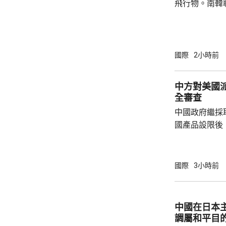
飛行物。南韓
發射短程彈道
共享北韓彈道
次是北韓時隔
年以來的第1
國際
2小時前
區級的「乙支
為，北韓今次
中方對美國
展示軍事威懾
全審查
中國政府繼採
國產品設限後
告，對美國網絡安
Network
公告指，為保
國際
3小時前
行，防範網絡
依據《國家安
拓產品實施網絡安全審
中國在日本
美國採取5項
調屬和平目
兩用物項對出口管