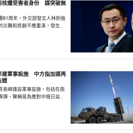
用核爆受害者身份 謀突破無
爆81周年，外交部發言人林劍強
的災難和悲劇不應重演，發生核
更應反思銘記，日本軍國主義侵
長鳴。 林劍批評，日本
篡改歷史事實，政治利用「核爆
標籤博取國際同情，刻意淡化日
家造成數千萬人民傷亡，妄圖洗
執政當局近來更企圖整軍擴武，
洋建軍事設施 中方指加速再
對日本的核保護、圖謀突破「無
佐證
相官邸高官甚至叫囂謀...
洋島嶼建設軍事設施，包括在南
導彈，聲稱是為應對中俄日益頻
。中國外交部發言人林劍批評日
加速再軍事化的又一佐證，敦促
抹黑，切實反躬自省，認真汲取
在錯誤道路越走越遠。 林劍