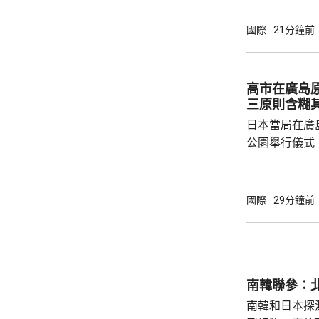
達成民族和解
關係，並尋求
國際
21分鐘前
就祝賀敏昂萊
盟事務。兩人
蓋緬甸籍勞工
高市在廣島
理，以及太空觀測技術
三原則含糊
問中國、印度和
日本當局在廣
公園舉行儀式
首相高市早苗
則」，作為世
為實現無核武
國際
29分鐘前
過，日本傳媒
原則」的表態
持無核三原則
持有關原則。
南韓聯參：
絕就修訂「安保
南韓和日本探