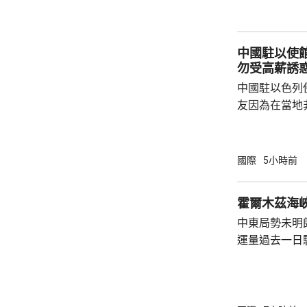
說，二戰時期
行，為亞洲鄰
日不僅拒絕反
中國駐以使
周邊國家威脅等
勿受高薪誘
中國駐以色列
友因為在當地
而導致權益受
建築工人務必
政策要求和當
國際
5小時前
同，並投保相
工，踏實賺錢
霍爾木茲海
和高薪誘惑，輕易跳槽。
中東局勢未明
注以色列方面
運量過去一日
越嚴厲的清理整
周三只有2艘
日的8艘。曼
懸掛巴哈馬旗