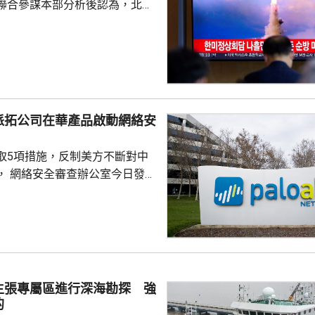
聯合參謀本部分析後認為，北韓
導彈，加強監視警戒，並與美日
導彈的信息，保持戒備態勢。 今
42日再度發射彈道導彈，也是今
0次。美國與南韓今個月將舉行戰
自由護盾」聯合軍演，分析認
試射導彈是向美韓表達不滿，並
派拓公司在華產品啟動網絡安
。
取5項措施，反制美方不斷對中
， 網絡安全審查辦公室今日發公
全公司、派拓（Palo Alto
s）在華銷售產品啟動網絡安全審查。
障關鍵信息基礎設施安全穩定運
安全風險隱患，維護國家安全，
全法》及《網絡安全法》，對派
查。 商務部昨日宣布對
主張專屬區進行深海勘探 強
反制措施，包括加強無人機相關
的
...