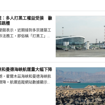
日本肆意侵略擴張，犯下滔天罪
國和世界帶來深重災難，時至今
省歷史，還故技重施，不斷炮製
館：多人打黑工權益受損 籲
虛假敘事，掩蓋持續強軍擴...
惑跳槽
使館表示，近期接到多宗建築工
非法務工，即俗稱「打黑工」，
侵害的案件報告，提醒在當地的
嚴格遵守中國和以色列勞務合作
地法律規定，簽訂正規勞務合
應保險，持有效工作簽證合法務
，切勿輕信不法分子的虛假宣傳
峽和曼德海峽航運量大幅下降
 使館呼籲，要特別關
朗，霍爾木茲海峽和曼德海峽航
對「打黑工」行為，正採取越來
驟降。航運追蹤網站數據顯示，
頓和打擊，凡被查處者均會...
船通過霍爾木茲海峽，少過前一
德海峽方面，數據顯示，只有1艘
的散裝貨船通過，遠少於前一日