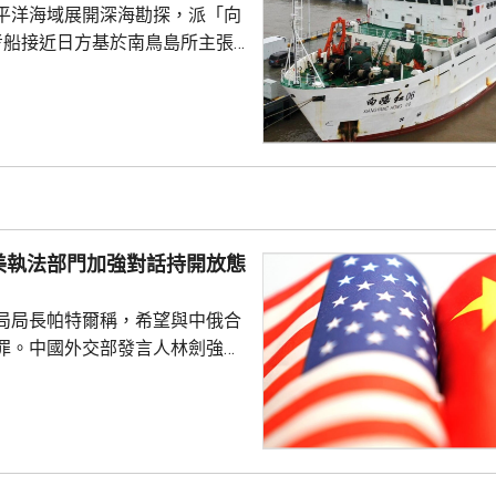
平洋海域展開深海勘探，派「向
考船接近日方基於南鳥島所主張
。被問到中方是否計劃在太平洋
的稀土資源，中國外交部發言人
中方開展的海洋科研活動服務是
格遵守國際法規定，旨在提升全
科學認知、促進國際社會整體利
劍強調，中國一貫奉行防禦性國
美執法部門加強對話持開放態
艦在有關海域活動完全符...
局局長帕特爾稱，希望與中俄合
罪。中國外交部發言人林劍強
美國執法部門加強對話溝通持開
繼續本著平等、尊重和互惠精
展執法領域合作。至於雙方是否
行動和人員交流，要向主管部門