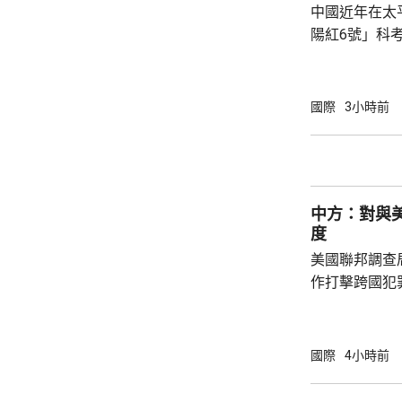
中國近年在太
陽紅6號」科
的專屬經濟區
海底開採潛在
林劍回應說，
國際
3小時前
和平目的，嚴
人類對海洋的
益。 至於中國航母「遼寧艦」去年6月進入太
平洋區域，林
中方：對與
防政策，中國軍
度
美國聯邦調查
作打擊跨國犯
調，中方對與
放態度，願意
神，與美方開
國際
4小時前
展開聯合抓捕
詢問。