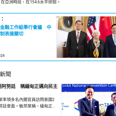
在亞洲時段，在154.6水平徘徊。
：
金融工作組舉行會議 中
制表達關切
024
新聞
晤阿努廷 稱緬甸正邁向民主
萊率領多名內閣官員訪問泰國2
努廷會面。敏昂萊稱，緬甸正重
新政府正致力恢復穩定與和平、