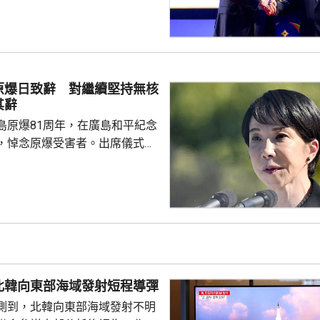
；外交方面，將與鄰國干固友好
與東盟建立更良好關係。阿努廷
當選總統，又指支持緬甸參與東
又見證簽署多項諒解備忘錄，涵
問題、流經兩國河流的水質管
原爆日致辭 對繼續堅持無核
等。 今次是敏昂萊繼訪
其辭
老撾後，近月出訪的第四個...
島原爆81周年，在廣島和平紀念
，悼念原爆受害者。出席儀式的
致辭時指，日本堅持「無核三原
界上唯一遭受核爆的國家，肩負
世界而繼續不懈努力的使命。 不
分析，高市致辭中有關「無核三
含糊其辭，雖然提到日本現在堅
，但並未明確表示日本將繼續堅
 高市在儀式結束後的記者會亦拒
北韓向東部海域發射短程導彈
三文件」時是否堅持...
測到，北韓向東部海域發射不明