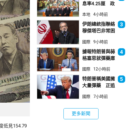
息率4.25厘 政
府：參考市況具
本地
4小時前
吸引力
伊朗總統指聯絡
3
穆傑塔巴非常困
難 斥有人試圖
國際
9小時前
製造分裂
據報特朗普與赫
4
格塞思就彈藥庫
存問題爭執
國際
12小時前
特朗普稱美國擁
5
大量彈藥 正追
捕叛國「洩密
國際
7小時前
者」
更多新聞
見154.79