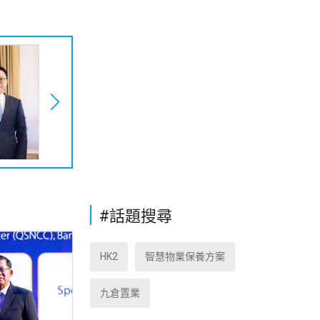
#話題搜尋
HK2
智慧物業保養方案
九倉置業