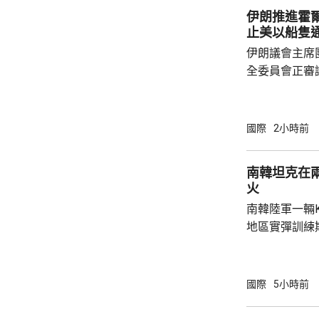
伊朗推進霍
止美以船隻
伊朗議會主席
全委員會正審
初稿，內容包
國家的船隻通
民用貨物不得
國際
2小時前
陣線」行動的
又規定，對伊
南韓坦克在
成賠償前無法
火
的許可。 根據方案，違反相關規定者，將被處
南韓陸軍一輛
以最高達貨物價
地區實彈訓練
事發在京畿道
處射擊訓練場
甲旅，上午完
國際
5小時前
起火，火勢由
火海。報道指