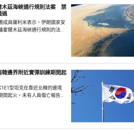
爾木茲海峽通行規則法案 禁
通過
團成員薩利米表示，伊朗國家安
議霍爾木茲海峽通行規則的法案
括禁止美國、以色列及其他敵對
過海峽；與以色列有關的軍用和
通過有關區域；參與針對「抵抗
船隻或貨物亦被禁止通行。方案
朗造成損失的國家和個人，在完
兩韓邊界附近實彈訓練期間起
獲得通過霍爾木茲海峽和波斯灣
K1E1型坦克在靠近北韓的邊境
值20%的罰款。伊朗政...
期間起火，未有人員傷亡報告。
抱川市、距離兩韓邊界25公里一
，出事坦克來自第五軍團第五裝
成射擊訓練、前往集結地點途中
動力艙開始蔓延，全車其後陷入
，其他坦克發現後隨即通知車組