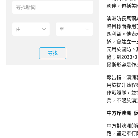
夥伴，包括美
澳洲防長馬爾
略目標而採用
區利益。他表
道，會建立一
元用於國防。
尋找
億；到2033
爾斯形容是作
報告指，澳洲
用於提升遠程
作戰艦隊，並
兵，不限於澳
中方斥澳洲 
中方對澳洲的
路，堅定奉行