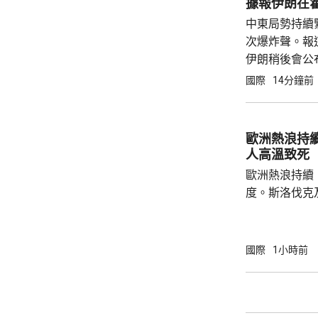
據報伊朗在
中東局勢持續
次爆炸聲。報
伊朗稍後會公
國際
14分鐘前
歐洲熱浪持續
人高溫致死
歐洲熱浪持續
度。斯洛伐克
42.2度及4
月26日，德國
死，打破20
國際
1小時前
錄。義大利將
的高溫預警區
陽光直射，盡