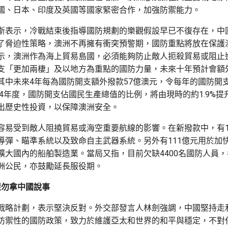
國、日本、印度及英國等國家緊密合作，加強防禦能力。
斯表示，冷戰結束後指導國防規劃的樂觀假設早已不復存在，中
了脅迫性策略，澳洲不再擁有衝突預警期，國防重點將放在保護
示，澳洲作為海上貿易島國，必須能夠防止敵人扼殺貿易或阻止
支「更加兩棲」及以地方為重點的國防力量，未來十年預計會額外
其中未來4年每為國防開支額外撥款57億澳元，令每年的國防開支超
/34年度，國防開支佔國民生產總值的比例，將由現時的約1.9%提升
出歷史性投資，以保障澳洲安全。
容易受到敵人阻撓貿易或海空重要航線的影響。在新撥款中，有1
導彈、瞄準系統以及致命自主武器系統。另外有111億元用於加
擴大國內的船舶製造業。當局又指，目前欠缺4400名國防人員
洲公民，亦鼓勵延長服役期。
促勿拿中國說事
戰略計劃，表示堅決反對。外交部發言人林劍強調，中國堅持走
防禦性的國防政策，致力於維護亞太和世界的和平與穩定，不對