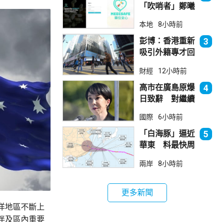
「吹哨者」鄭曦
琳踢保 警：仍
本地
8小時前
進行刑事調查
彭博：香港重新
3
吸引外籍專才回
流
財經
12小時前
高市在廣島原爆
4
日致辭 對繼續
堅持無核三原則
國際
6小時前
含糊其辭
「白海豚」逼近
5
華東 料最快周
日登陸浙閩
兩岸
8小時前
更多新聞
洋地區不斷上
伴及區內重要