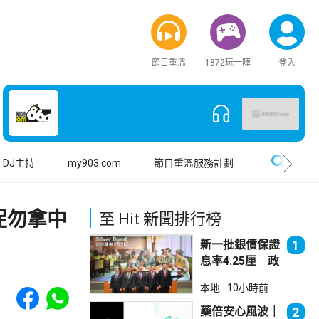
節目重溫
1872玩一陣
登入
搜尋
DJ主持
my903.com
節目重溫服務計劃
促勿拿中
至 Hit 新聞排行榜
新一批銀債保證
1
息率4.25厘 政
府：參考市況具
Share to Facebook
Share to WhatsApp
本地
10小時前
吸引力
藥倍安心風波｜
2