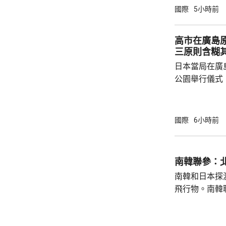
關係，並尋求
國際
5小時前
就祝賀敏昂萊
盟事務。兩人
高市在廣島
蓋緬甸籍勞工
三原則含糊
理，以及太空觀測技術
日本當局在廣
問中國、印度和
公園舉行儀式
首相高市早苗
則」，作為世
為實現無核武
國際
6小時前
過，日本傳媒
原則」的表態
持無核三原則
南韓聯參：
持有關原則。
南韓和日本探
絕就修訂「安保
飛行物。南韓
發射短程彈道
共享北韓彈道