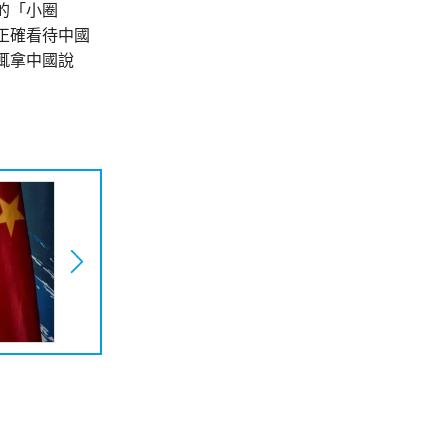
的「小圈
正確看待中國
輒拿中國說