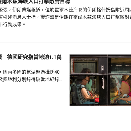
霍爾木茲海峽入口打擊敵對目標
緊張，伊朗傳媒報道，位於霍爾木茲海峽的伊朗格什姆島附近周
道引述消息人士指，爆炸聲是伊朗在霍爾木茲海峽入口打擊敵對
布行動成果。
 德國研究指當地逾1.1萬
，區內多國的氣溫超過攝氏40
及奧地利分別錄得破當地紀錄的
1.2度。德國有研究報告指，截至上
今年已有超過1.1萬人高溫致
16年以來當地的相關死亡人數紀
全國所有主要城市列為最高級別
域。當局呼籲居民和遊客避免被
可能留在室內及多喝水。