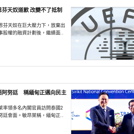
車並安全疏散，南韓軍方和消防
恩芬天奴道歉 改變不了抵制
火原因。
恩芬天奴在巨大壓力下，放棄出
事股權的融資計劃後，繼績面臨
際足協領導層在摩洛哥首都拉巴
機會議，恩芬天奴承認錯誤及道
會後發聲明，重申全力支持恩芬
出售賽事股權的計劃是犯下錯
事會和211個成員協會道歉，承
發生。 歐洲足協表示，
道歉，改變不了他們抵制世界盃
晤阿努廷 稱緬甸正邁向民主
賽事的立場，他們對恩芬...
萊率領多名內閣官員訪問泰國2
努廷會面。敏昂萊稱，緬甸正重
新政府正致力恢復穩定與和平、
；外交方面，將與鄰國干固友好