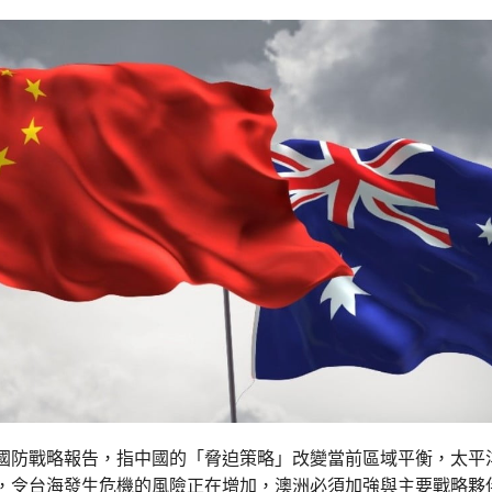
國防戰略報告，指中國的「脅迫策略」改變當前區域平衡，太平
，令台海發生危機的風險正在增加，澳洲必須加強與主要戰略夥