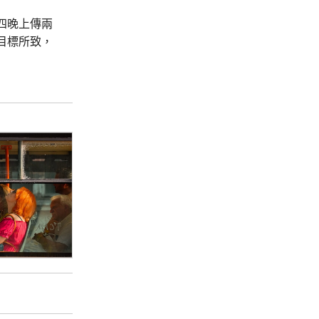
四晚上傳兩
目標所致，