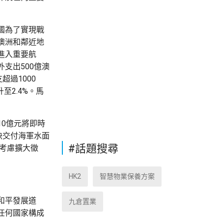
國為了實現戰
澳洲和鄰近地
進入重要航
支出500億澳
過1000
至2.4%。馬
0億元將即時
快交付海軍水面
#話題搜尋
，考慮擴大徵
HK2
智慧物業保養方案
和平發展道
九倉置業
任何國家構成