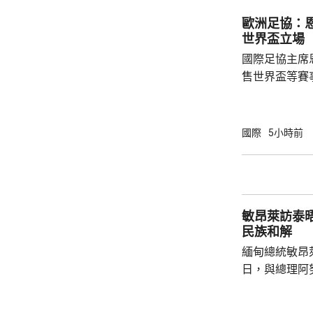
人員，要求停
歐洲足協：
部門正調查起
世界盃立場
國際足協主席
售世界盃等賽
下台壓力。國
特召開緊急危
歉；國際足協
國際
5小時前
天奴，但承認
誤，已致函理
諾會確保類似事件不再
恩芬天奴作出
敏昂萊訪泰
等國際足協相關
民族和解
緬甸總統敏昂
日，與總理阿
新邁向民主，
達成民族和解