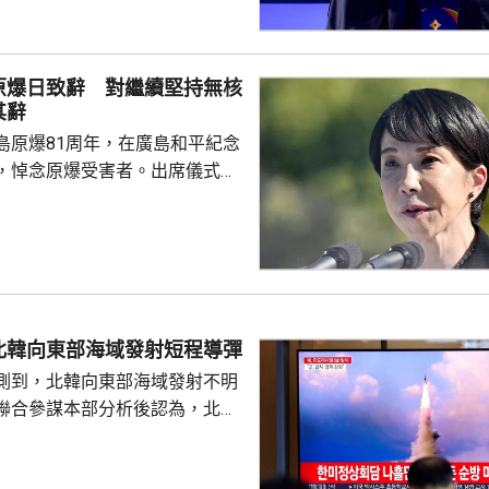
與東盟建立更良好關係。阿努廷
當選總統，又指支持緬甸參與東
又見證簽署多項諒解備忘錄，涵
原爆日致辭 對繼續堅持無核
問題、流經兩國河流的水質管
其辭
等。 今次是敏昂萊繼訪
島原爆81周年，在廣島和平紀念
老撾後，近月出訪的第四個...
，悼念原爆受害者。出席儀式的
致辭時指，日本堅持「無核三原
界上唯一遭受核爆的國家，肩負
世界而繼續不懈努力的使命。 不
分析，高市致辭中有關「無核三
含糊其辭，雖然提到日本現在堅
，但並未明確表示日本將繼續堅
北韓向東部海域發射短程導彈
 高市在儀式結束後的記者會亦拒
測到，北韓向東部海域發射不明
三文件」時是否堅持...
聯合參謀本部分析後認為，北韓
導彈，加強監視警戒，並與美日
導彈的信息，保持戒備態勢。 今