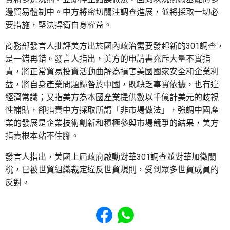
邊貿易體制中。中方將密切關注調查進展，並將採取一切必
要措施，堅決捍衛自身權益。
商務部發言人批評美方出於國內政治需要發起新的301調查，
是一錯再錯。發言人指出，美方的申請書充斥大量不實指
責，將正常貿易投資活動曲解為損害美國國家安全和企業利
益，將自身產業問題歸咎於中國，既缺乏事實依據，也有違
經濟常識；又指美方為本國產業提供數以千億計美元的歧視
性補貼，卻指責中方採取所謂「非市場做法」，強調中國產
業的發展是企業技術創新和積極參與市場競爭的結果，美方
指責根本站不住腳。
發言人指出，美國上屆政府啟動對華301調查並對華加徵關
稅，已被世貿組織裁定違反世貿規則，受到眾多世貿成員的
反對。
Share to Facebook
Share to WhatsApp