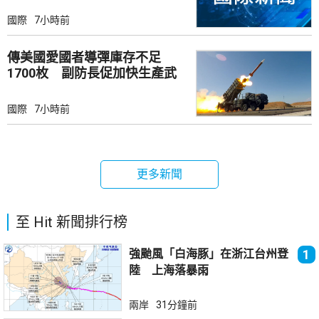
國際
7小時前
傳美國愛國者導彈庫存不足
1700枚 副防長促加快生產武
器
國際
7小時前
更多新聞
至 Hit 新聞排行榜
強颱風「白海豚」在浙江台州登
1
陸 上海落暴雨
兩岸
31分鐘前