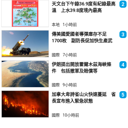
天文台下午錄36.9度有紀錄最高
2
溫 上水39.8度境內最高
本地
1小時前
傳美國愛國者導彈庫存不足
3
1700枚 副防長促加快生產武
器
國際
7小時前
伊朗提出開放霍爾木茲海峽條
4
件 包括撤軍及賠償等
國際
9小時前
加拿大卑詩省山火快速蔓延 省
5
長宣布進入緊急狀態
國際
10小時前