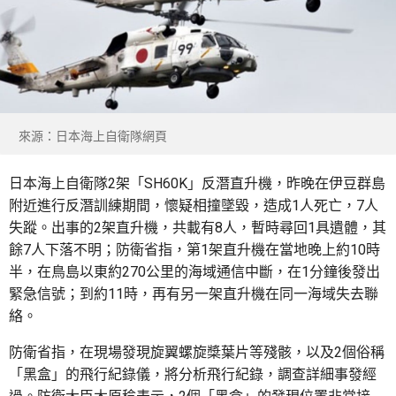
來源：日本海上自衛隊網頁
日本海上自衛隊2架「SH60K」反潛直升機，昨晚在伊豆群島
附近進行反潛訓練期間，懷疑相撞墜毀，造成1人死亡，7人
失蹤。出事的2架直升機，共載有8人，暫時尋回1具遺體，其
餘7人下落不明；防衛省指，第1架直升機在當地晚上約10時
半，在鳥島以東約270公里的海域通信中斷，在1分鐘後發出
緊急信號；到約11時，再有另一架直升機在同一海域失去聯
絡。
防衛省指，在現場發現旋翼螺旋槳葉片等殘骸，以及2個俗稱
「黑盒」的飛行紀錄儀，將分析飛行紀錄，調查詳細事發經