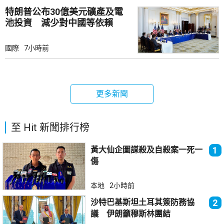
特朗普公布30億美元礦產及電
池投資 減少對中國等依賴
國際
7小時前
更多新聞
至 Hit 新聞排行榜
黃大仙企圖謀殺及自殺案一死一
1
傷
本地
2小時前
沙特巴基斯坦土耳其簽防務協
2
議 伊朗籲穆斯林團結