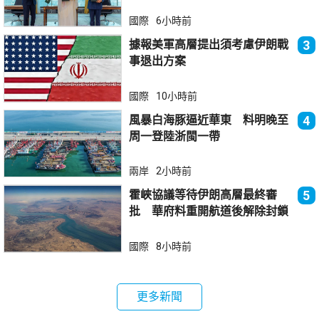
國際
6小時前
據報美軍高層提出須考慮伊朗戰
3
事退出方案
國際
10小時前
風暴白海豚逼近華東 料明晚至
4
周一登陸浙閩一帶
兩岸
2小時前
霍峽協議等待伊朗高層最終審
5
批 華府料重開航道後解除封鎖
國際
8小時前
更多新聞