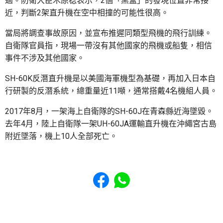
過。防衛大臣木原稔表示，2個「黑盒」的發現位置非常接
近，判斷2架直升機在空中相撞的可能性很高。
當局將調查事故原因，並宣布推遲同類型飛機的飛行訓練。
自衛隊官員指，現場一帶沒有其他國家的飛機或船隻，相信
事件不涉及其他國家。
SH-60K反潛直升機是以美國海軍機型為基礎，再加入日本自
行研製的反潛系統，總重量近11噸，通常搭戴4名機組人員。
2017年8月，一架海上自衛隊的SH-60J在青森縣近海墜毀。
去年4月，陸上自衛隊一架UH-60JA運輸直升機在沖繩宮古島
附近墜落，機上10人全部死亡。
Share to Facebook
Share to WhatsApp