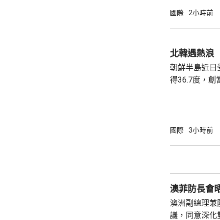
國際
2小時前
北韓遇熱浪
朝鮮半島近日
得36.7度，
《勞動新聞》
引述平壤醫院
消暑食品，亦
食品進補。《
國際
3小時前
狗肉湯是傳統
肉湯有藥用價值。 北韓官媒亦藉熱
金正恩建立親
酷熱天氣下視察
澳菲防長會
澳洲副總理兼
議，同意深化