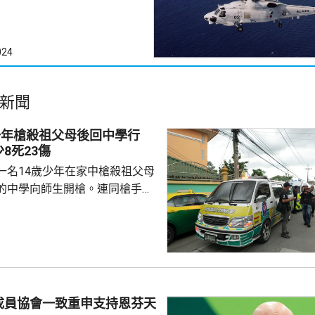
024
新聞
少年槍殺祖父母後回中學行
8死23傷
一名14歲少年在家中槍殺祖父母
的中學向師生開槍。連同槍手在
共造成最少8人死亡、23人受傷，
重。槍手犯案動機未明。 當地
當地早上先在家中，用祖父的9
，槍殺同住的祖父和祖母，10時
兇。網上片段見到，穿紫色衣的
外的走廊行過，亦有人拍到他為
成員協會一致重申支持恩芬天
校方事後疏散學生，警方圍封校