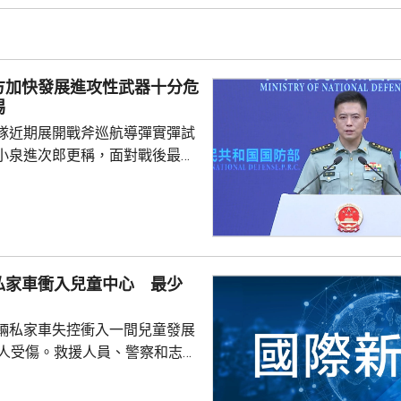
演是在前年
白俄羅斯布列斯特附近舉行以反
「雄鷹突擊-2024」陸軍聯合
方加快發展進攻性武器十分危
鷹」系列對上一次...
惕
隊近期展開戰斧巡航導彈實彈試
小泉進次郎更稱，面對戰後最嚴
安全環境，遠程導彈將成為日本
。國防部新聞發言人陳曦回應，
發展進攻性武器的動向日益猖
，值得地區國家高度警惕，強調
安全威脅只是突破和平憲法和專
私家車衝入兒童中心 最少
速推進再軍事化的藉口。 陳曦
日本安全、地區和平穩定的，恰
輛私家車失控衝入一間兒童發展
求擴軍備武、加速再軍事化...
0人受傷。救援人員、警察和志願
展開救援，將傷者送院治理，事
查。