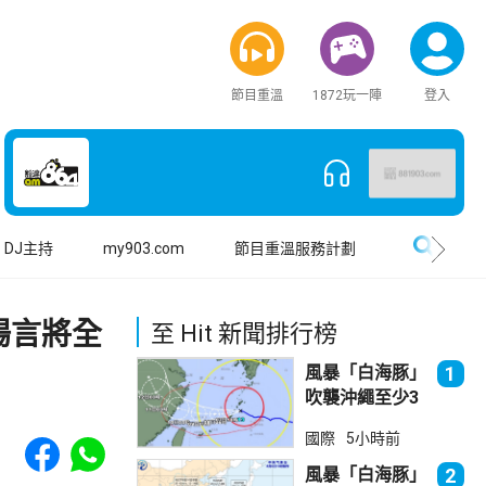
節目重溫
1872玩一陣
登入
搜尋
DJ主持
my903.com
節目重溫服務計劃
揚言將全
至 Hit 新聞排行榜
風暴「白海豚」
1
吹襲沖繩至少3
傷 近500航班
Share to Facebook
Share to WhatsApp
國際
5小時前
取消
風暴「白海豚」
2