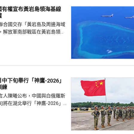
14.8日「酷暑天」，即最高氣
國有權宣布黃岩島領海基線
是自1973年有紀錄以來同期第
權
低氣溫保持在25度或以上的「熱
聯合國交存「黃岩島及周邊海域
，解放軍南部戰區在黃岩島領
邊海空域組織海空聯合演訓，中
近海域組織維權執法管控演練，
 國防部新聞發言人陳
島是中國固有領土，中方持續、
使主權和管轄權，是唯一有權依
黃岩島領海基線的國家，譴責菲
中下旬舉行「神鷹-2026」
犯中國領土主權，違反國際法與
訓練
則，非法無效，而中方組織...
言人陳曦公布，中國與白俄羅斯
將在湖北舉行「神鷹-2026」
練，以聯合城鎮反恐行動為課
偵察與反偵察、奪控與防衛、清
練，是雙方第4次舉行有關系列
一步提升參訓部隊實戰能力，加