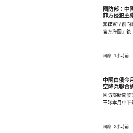
起，全國平均有
國防部：中
溫超過33度，
菲方侵犯主
四高。夜間最
菲律賓早前向
帶夜」亦...
官方海圖」後
海、領空和周
國海警亦在附
被菲方批評是非法行為。
國際
1小時前
曦強調，黃岩
和平、有效行
據國際法宣布
中國白俄今月
方行徑嚴重侵
空降兵聯合
國際關係基本準
國防部新聞發
軍隊本月中下旬
空降兵聯合訓
題，主要開展
剿與固守等演
國際
2小時前
聯訓，有助進