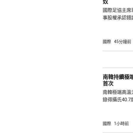
奴
園，共檢獲34
國際足協主席
事股權承認錯
全力支持後，
協會一致重申
非洲足球的支
國際
45分鐘前
際足協承諾審
進行良好管治及增加
態，與歐洲足
申，對恩芬天
南韓持續極
心，只要他繼續
首次
南韓極端高溫
錄得攝氏40.
邑，及首爾蘆原
2018年8月
越、京畿道驪
國際
1小時前
等地，亦高達39.8度。 氣象