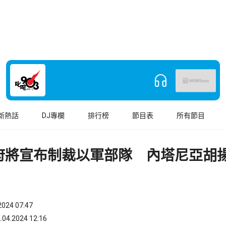
新熱話
DJ專欄
排行榜
節目表
所有節目
府將宣布制裁以軍部隊 內塔尼亞胡
024 07:47
.2024 12:16