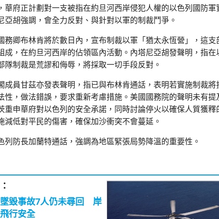
，華府正計劃對一支被指在約旦河西岸侵犯人權的以色列國防軍
尼亞胡強調，會全力反對、與針對以軍的制裁鬥爭。
國務卿布林肯將於數日內，宣布制裁以軍「猶太永恆營」，這支
組成，在約旦河西岸的佔領區內活動。內塔尼亞胡發聲明，指在
部隊制裁是荒謬和侮辱，將採取一切手段反對。
閣成員甘茲亦發表聲明，指已與布林肯通話，表明若實施制裁將
法性，做法錯誤，要求重新考慮措施。美國國務院的聲明未有提
茨重申華府對以色列的安全承諾，同時討論停火以確保人質獲釋
施減低對平民的傷害，確保加沙衝突不會蔓延。
色列防長加蘭特通話，強調為地區緊張局勢降溫的重要性。
：
墜毀事故7人仍未尋回 岸
飛行安全