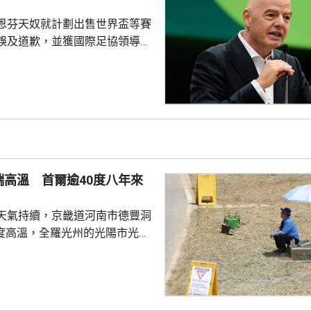
發子彈。調查指...
恩芬天奴就計劃出售世界盃等賽
誤及道歉，並獲國際足協領導層
非洲足協亦發聲明指，54個成員
支持恩芬天奴，感謝他多年來對
持。主席莫特塞佩表示，歡迎國
查今次爭議事件，但同時呼籲要
透明度。 非洲足協的表
協的立場完全不同。歐洲足協重
奴擔任國際足協主席已失去信
端高溫 首爾逾40度八年來
留任，將抵制未來的世界盃...
天氣持續，京畿道河南市德豐洞
7度高溫，全羅光州的光陽市光陽
區亦錄得40.2度，是首爾自
1日以來首次超過40度。江原道寧
州市金沙面，及慶尚南道密陽市
廳指，今年6月1日