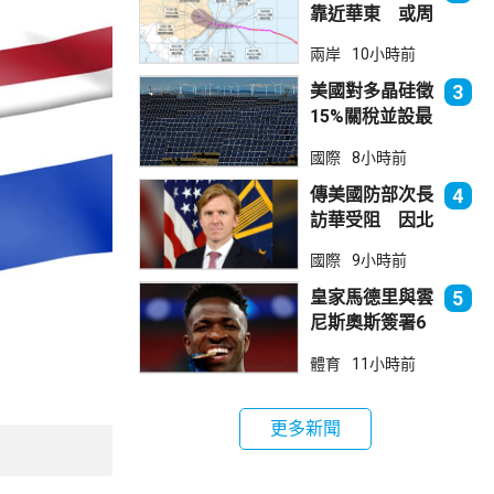
靠近華東 或周
日登陸浙閩沿岸
兩岸
10小時前
美國對多晶硅徵
3
15%關稅並設最
低價格 盧特尼
國際
8小時前
克：中國無法再
傾銷
傳美國防部次長
4
訪華受阻 因北
京不滿美對台軍
國際
9小時前
售
皇家馬德里與雲
5
尼斯奧斯簽署6
年新約
體育
11小時前
更多新聞