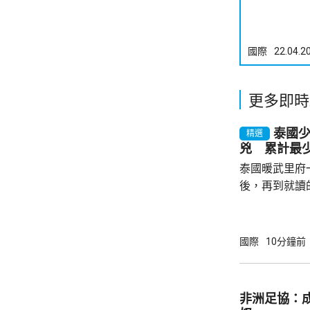
國際
22.04.2
更多即時
泰國
精選
兇 累計最少
泰國暖武里府
後，再到就讀
內，2宗案件
其中2人傷勢嚴
警方指，槍手
國際
10分鐘前
毫米口徑手槍
過後再回校行
槍手曾在課室
非洲足協：
手槍換子彈。