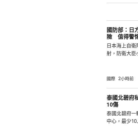
強兩軍務實合作。 兩國對上一次軍
7月，當時在
恐行動為背景的
國防部：日
訓練。至於「神
險 值得警
日本海上自衛
射，防衛大臣
峻、最複雜的
一種反擊手段
批評日方加快
國際
2小時前
獗、十分危險
日方所謂周邊
泰國北碧府
守防衛規制，加
10傷
說，真正威脅
泰國北碧府一
恰是日本國內謀
中心，最少1
團體正在現場
故原因有待調