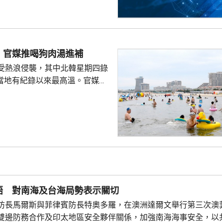
 官媒推喝狗肉湯進補
受熱浪侵襲，其中北韓星期四錄
創當地有紀錄以來最高溫。官媒
日前刊登文章，介紹消暑食品，
的醫生，建議進食西瓜、青瓜等
推介進食狗肉湯、紅豆粥等營養
勞動新聞》另一篇專題文章形容
的夏季食品，並引用諺語，指狗
浪，為領袖
民形象，包括回顧金正恩以往在
地盤和工廠的情況，以...
晤 對南海及台海局勢表示關切
防長馬爾斯與菲律賓防長特奧多羅，在澳洲達爾文舉行第三次澳
雙邊防務合作及印太地區安全夥伴關係，加強南海海事安全，以