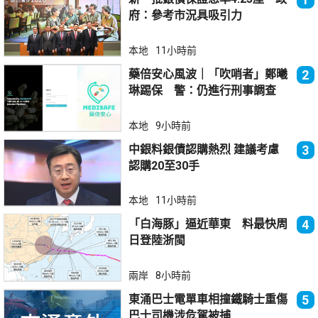
府：參考市況具吸引力
本地
11小時前
藥倍安心風波｜「吹哨者」鄭曦
2
琳踢保 警：仍進行刑事調查
本地
9小時前
中銀料銀債認購熱烈 建議考慮
3
認購20至30手
本地
11小時前
「白海豚」逼近華東 料最快周
4
日登陸浙閩
兩岸
8小時前
東涌巴士電單車相撞鐵騎士重傷
5
巴士司機涉危駕被捕