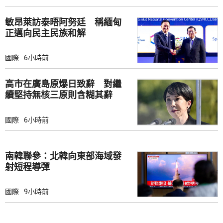
敏昂萊訪泰晤阿努廷 稱緬甸
正邁向民主民族和解
國際
6小時前
高市在廣島原爆日致辭 對繼
續堅持無核三原則含糊其辭
國際
6小時前
南韓聯參：北韓向東部海域發
射短程導彈
國際
9小時前