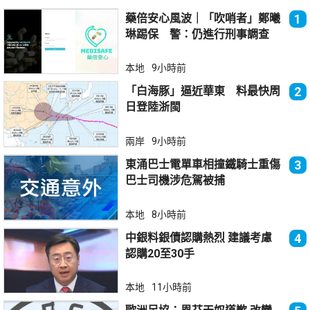
藥倍安心風波｜「吹哨者」鄭曦
1
琳踢保 警：仍進行刑事調查
本地
9小時前
「白海豚」逼近華東 料最快周
2
日登陸浙閩
兩岸
9小時前
東涌巴士電單車相撞鐵騎士重傷
3
巴士司機涉危駕被捕
本地
8小時前
中銀料銀債認購熱烈 建議考慮
4
認購20至30手
本地
11小時前