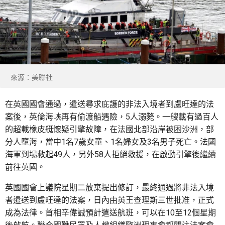
來源：美聯社
在英國國會通過，遣送尋求庇護的非法入境者到盧旺達的法
案後，英倫海峽再有偷渡船遇險，5人溺斃。一艘載有過百人
的超載橡皮艇懷疑引擎故障，在法國北部沿岸被困沙洲，部
分人墮海，當中1名7歲女童、1名婦女及3名男子死亡。法國
海軍到場救起49人，另外58人拒絕救援，在啟動引擎後繼續
前往英國。
英國國會上議院星期二放棄提出修訂，最終通過將非法入境
者遣送到盧旺達的法案，日內由英王查理斯三世批准，正式
成為法律。首相辛偉誠預計遣送航班，可以在10至12個星期