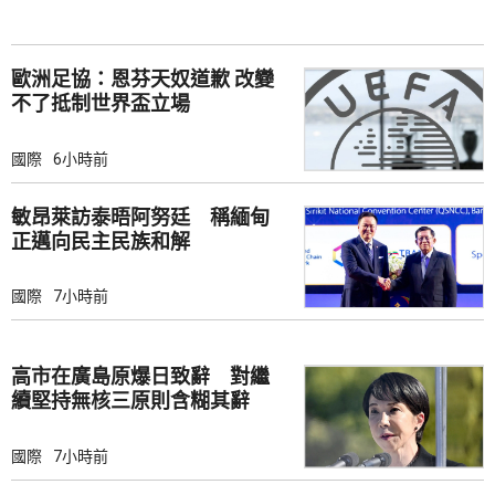
歐洲足協：恩芬天奴道歉 改變
不了抵制世界盃立場
國際
6小時前
敏昂萊訪泰晤阿努廷 稱緬甸
正邁向民主民族和解
國際
7小時前
高市在廣島原爆日致辭 對繼
續堅持無核三原則含糊其辭
國際
7小時前