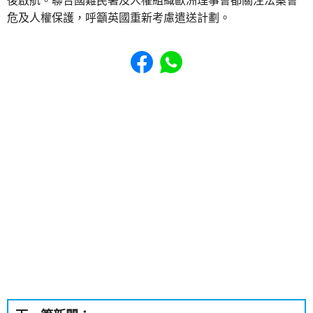
後啟航。聯合國難民署及人權組織歐洲理事會都關注法案會
危及人權保護，呼籲英國重新考慮遣送計劃。
Share to Facebook
Share to WhatsApp