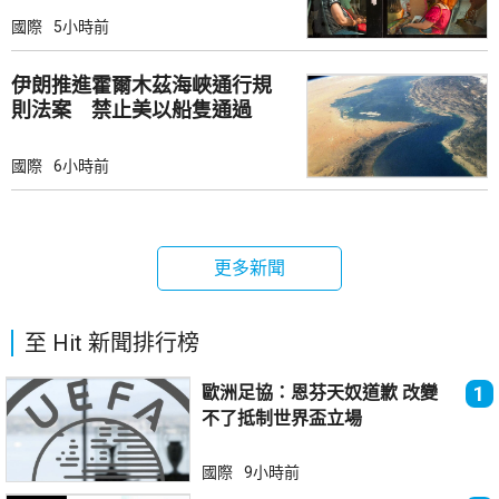
國際
5小時前
伊朗推進霍爾木茲海峽通行規
則法案 禁止美以船隻通過
國際
6小時前
更多新聞
至 Hit 新聞排行榜
歐洲足協：恩芬天奴道歉 改變
1
不了抵制世界盃立場
國際
9小時前