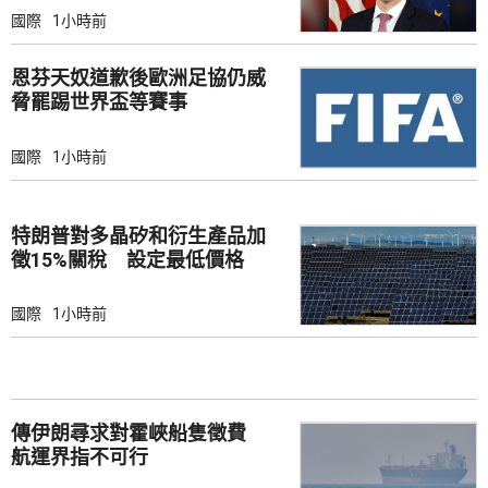
國際
1小時前
恩芬天奴道歉後歐洲足協仍威
脅罷踢世界盃等賽事
國際
1小時前
特朗普對多晶矽和衍生產品加
徵15%關稅 設定最低價格
國際
1小時前
傳伊朗尋求對霍峽船隻徵費
航運界指不可行