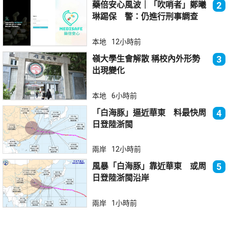
藥倍安心風波｜「吹哨者」鄭曦
2
琳踢保 警：仍進行刑事調查
本地
12小時前
嶺大學生會解散 稱校內外形勢
3
出現變化
本地
6小時前
「白海豚」逼近華東 料最快周
4
日登陸浙閩
兩岸
12小時前
風暴「白海豚」靠近華東 或周
5
日登陸浙閩沿岸
兩岸
1小時前