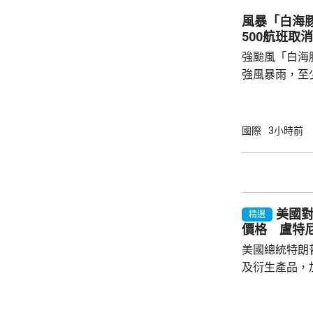
隊已在江華島
風暴「白海
尋行動，亦晝
500航班取消
區域。
強颱風「白海
強風暴雨，至
受風暴影響，
島今日共有47
機取消。沖繩
國際
3小時前
向全線封閉。 「白海豚」的暴風圈覆蓋沖繩本
島和鹿兒島縣
每小時144公
里，風力足以
美國對
繩本島和奄美群
精選
價格 盧特
美國總統特朗
及衍生產品，加
效，以鼓勵企
和太陽能發展