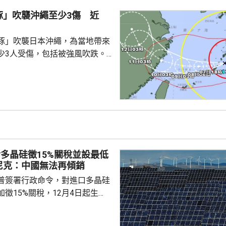
、西部島嶼和沿海地區，展開搜
豚」吹襲沖繩至少3傷 近
夜巡查港口、碼頭和海灘等重點
豚」吹襲日本沖繩，為當地帶來
少3人受傷，包括被強風吹跌。
沖繩逾2千戶停電。沖繩和鹿兒
0班航機取消，明日亦有300班
各地實施交通管制，高速公路雙
奄美群島，中心附近最大風速為
里，最高陣風風速每小時198公
導致房屋倒塌。氣象廳預計，沖
多晶硅徵15%關稅並設最低
島未來一日將受...
尼克：中國無法再傾銷
普簽署行政命令，對進口多晶硅
徵15%關稅，12月4日起生
業在美國設廠，制衡中國的晶片
。特朗普又對進口多晶硅和相關