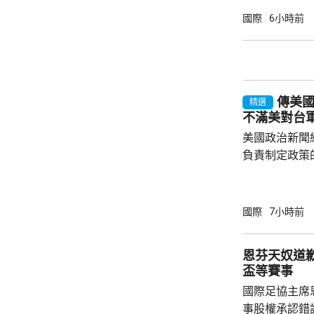
會自動獲得美
國際
6小時前
美生育，令子女
在白宮見記者
用，「生育旅
可能有數十萬
傳美
公民身份，因此
精選
不滿美對台
美國政治新聞網
負責制定政策
國的計劃受阻
是不滿華府去年
售案。 報道指，科爾比認為美中關係過去一年
國際
7小時前
因為關稅、出
在南海的軍事
恩芬天奴道
訪問中國有助
盃等賽事
爭取中方的訪
國際足協主席
演講，要求國防
事股權承認錯