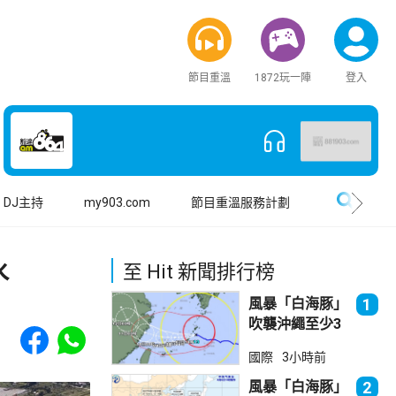
節目重溫
1872玩一陣
登入
搜尋
DJ主持
my903.com
節目重溫服務計劃
水
至 Hit 新聞排行榜
風暴「白海豚」
1
吹襲沖繩至少3
Share to Facebook
Share to WhatsApp
傷 近500航班
國際
3小時前
取消
風暴「白海豚」
2