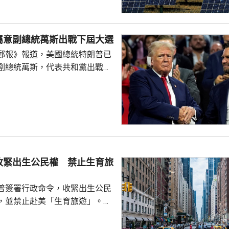
價格，其中多晶硅每公斤21美
100美元；太陽能電池每瓦22
瓦38美仙。 公告又授權
屬意副總統萬斯出戰下屆大選
劃，若企業承諾在美國建設、翻
郵報》報道，美國總統特朗普已
硅、晶圓或太陽能電池等生產設
副總統萬斯，代表共和黨出戰
1月20日前...
白
室與共和黨金主會晤，指希望萬
黨在下屆大選中勝出。據報有特
容，特朗普已私下認定由萬斯
要討論萬斯何時宣布參選，或者
公開表態就仍然為時尚早。報道
特朗普圈子的盟友指，特朗普的
收緊出生公民權 禁止生育旅
會對不同人說不同的話，支...
普簽署行政命令，收緊出生公民
，並禁止赴美「生育旅遊」。行
外國政府僱員、游說人員和敵對
員等，在美國誕下的子女，將不