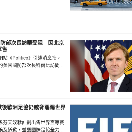
國公民身份。華府亦禁止透過赴
獲得美國公民身份。 特朗普
時指，出生公民權制度長期被濫
遊」已經發展成一門生意，每年
人透過有關制度讓子女取得美國
國防部次長訪華受阻 因北京
華府要推出新的限制。 ...
軍售
站《Politico》引述消息指，
的美國國防部次長科爾比訪問中
，形容北京對此態度冷淡，原因
12月批准110億美元的對台軍
口限制、台海局勢，以至解放軍
活動而動盪不安，五角大樓官員
歉後歐洲足協仍威脅罷踢世界
穩定兩國關係，他最近數月一直
問邀請，並在中國國防大學發表
恩芬天奴就計劃出售世界盃等賽
部官員與北...
誤及道歉，並獲國際足協全力支