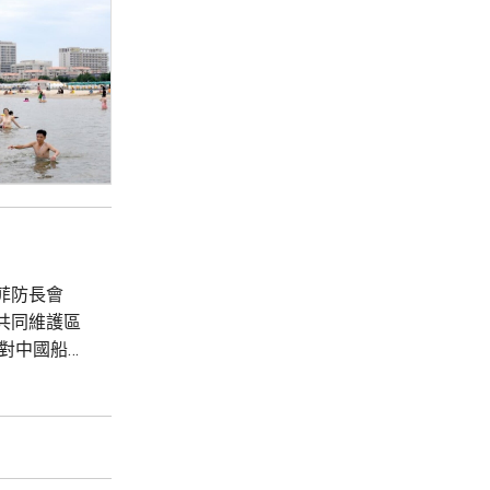
菲防長會
共同維護區
對中國船隻
嚴重關切，
的方式行