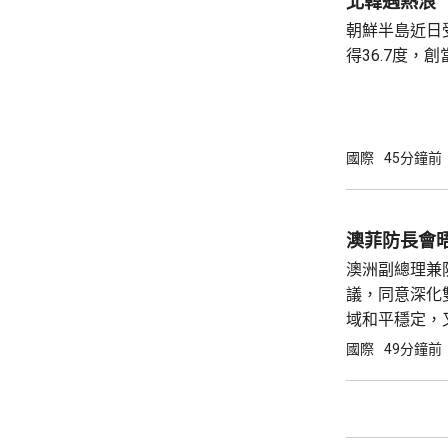
北韓遇熱浪
朝鮮半島近日
得36.7度，
《勞動新聞》
引述平壤醫院
消暑食品，亦
食品進補。《
國際
45分鐘前
狗肉湯是傳統
肉湯有藥用價值。 北韓官媒亦藉熱
金正恩建立親
澳菲防長會
酷熱天氣下視察
澳洲副總理兼
議，同意深化
域和平穩定，
在南海衝撞菲
國際
49分鐘前
指這些行為可
動，同時重申..