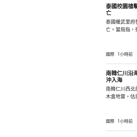
泰國校園槍擊
亡
泰國暖武里府
亡。當局指，
及一名學生槍
重傷。據報槍
後來證實自殺
國際
1小時前
正調查案件。 泰國南部宋卡府今年2月亦曾發
生校園槍擊案
南韓仁川沿
偷警槍後闖入
沖入海
傷，當中死者
南韓仁川西北
木盒地雷，估
至南韓。當地
官兵發現，亦
近海面發現可
國際
1小時前
枚木盒地雷，
仍具爆炸危險，隨後