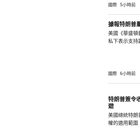
產品設定最低
國際
5小時前
元；晶圓每公斤
美仙；太陽能組件每
據報特朗普
商務部制定計
美國《華盛頓
新或擴建多晶
私下表示支持
施，並在2029年
2028年大選。 報道指，特朗普約兩周前在
宮橢圓形辦公
斯能代表共和
朗普的顧問形
國際
6小時前
「接班」，但
特朗普何時會
同時引述接近
特朗普簽令
性格反覆多變，
遊
美國總統特朗
權的適用範圍
政命令規定，
外國勢力的人