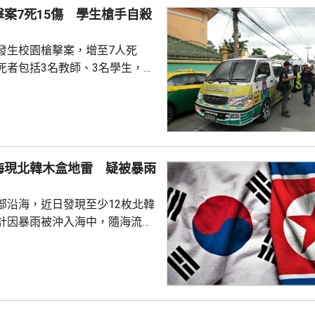
案7死15傷 學生槍手自殺
發生校園槍擊案，增至7人死
死者包括3名教師、3名學生，以
手，另外有15人受傷，其中2人
手案發後一度匿藏在學校附近，
身亡。警方到場疏散學校師生，
，19歲男槍手懷疑因不滿老師，
海現北韓木盒地雷 疑被暴雨
一間中學脅持師生，至少1死7
是校長。
部沿海，近日發現至少12枚北韓
計因暴雨被沖入海中，隨海流漂
政府指，部分木盒地雷是由巡邏
有垂釣人士通報，在港口碼頭附
疑漂浮物，軍方到場後打撈出3
其中1枚為空盒，其餘2枚經確認
安全引爆。 南韓海軍陸戰