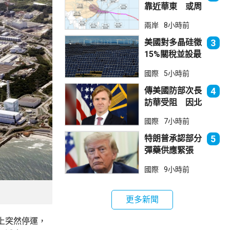
靠近華東 或周
日登陸浙閩沿岸
兩岸
8小時前
美國對多晶硅徵
3
15%關稅並設最
低價格 盧特尼
國際
5小時前
克：中國無法再
傾銷
傳美國防部次長
4
訪華受阻 因北
京不滿美對台軍
國際
7小時前
售
特朗普承認部分
5
彈藥供應緊張
稱霍峽協議未達
國際
9小時前
成
更多新聞
上突然停運，