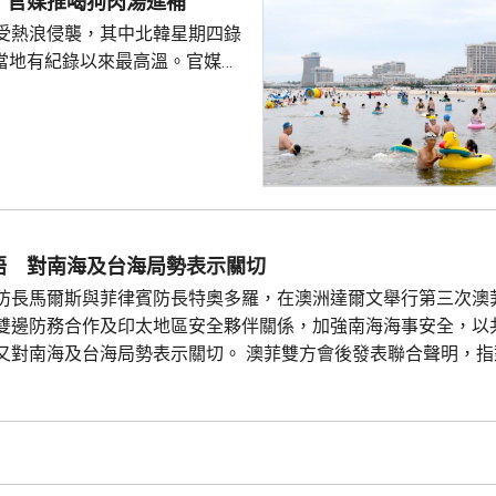
 官媒推喝狗肉湯進補
受熱浪侵襲，其中北韓星期四錄
創當地有紀錄以來最高溫。官媒
日前刊登文章，介紹消暑食品，
的醫生，建議進食西瓜、青瓜等
推介進食狗肉湯、紅豆粥等營養
勞動新聞》另一篇專題文章形容
的夏季食品，並引用諺語，指狗
浪，為領袖
民形象，包括回顧金正恩以往在
晤 對南海及台海局勢表示關切
地盤和工廠的情況，以...
防長馬爾斯與菲律賓防長特奧多羅，在澳洲達爾文舉行第三次澳
雙邊防務合作及印太地區安全夥伴關係，加強南海海事安全，以
又對南海及台海局勢表示關切。 澳菲雙方會後發表聯合聲明，指
律賓船隻及發射水砲等危險行為，造成菲律賓海軍人員受傷表示
能導致局勢升級和誤判，期望所有軍隊和海上力量以專業和安全
.