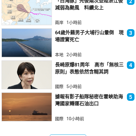
「白海豚」先後兩次登陸浙江後
2
減弱為颱風 料續北上
兩岸
1小時前
64歲外籍男子大埔行山暈倒 現
3
場證實死亡
本地
2小時前
長崎原爆81周年 高市「無核三
4
原則」表態依然含糊其詞
國際
5小時前
據報有影子船隊秘密在霍峽助海
5
灣國家轉運石油出口
國際
10小時前