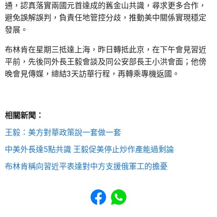
通，認真落實兩國元首達成的舊金山共識，尋求更多合作，
避免誤解誤判，負責任地管控分歧，推動美中關係實現穩定
發展。
布林肯在星期三抵達上海，昨日轉抵此京，在下午會見習近
平前，先後同外長王毅會談及同公安部長王小洪會面；他傍
晚會見傳媒，總結3天訪華行程，再轉乘專機返國。
相關新聞：
王毅：美方對華政策說一套做一套
中美外長達5點共識 王毅促美停止炒作產能過剩論
布林肯稱向習近平表達對中方支援俄軍工的擔憂
Share to Facebook
Share to WhatsApp