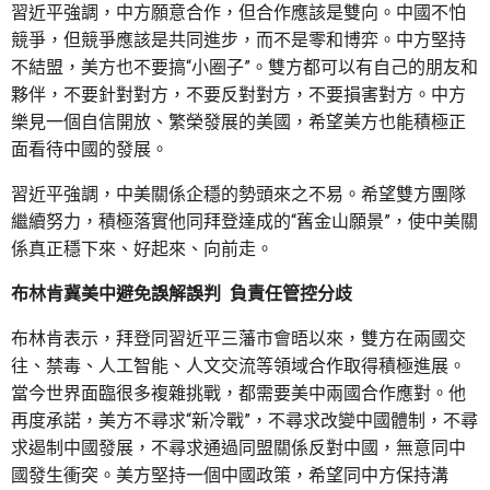
習近平強調，中方願意合作，但合作應該是雙向。中國不怕
競爭，但競爭應該是共同進步，而不是零和博弈。中方堅持
不結盟，美方也不要搞“小圈子”。雙方都可以有自己的朋友和
夥伴，不要針對對方，不要反對對方，不要損害對方。中方
樂見一個自信開放、繁榮發展的美國，希望美方也能積極正
面看待中國的發展。
習近平強調，中美關係企穩的勢頭來之不易。希望雙方團隊
繼續努力，積極落實他同拜登達成的“舊金山願景”，使中美關
係真正穩下來、好起來、向前走。
布林肯冀美中避免誤解誤判 負責任管控分歧
布林肯表示，拜登同習近平三藩市會晤以來，雙方在兩國交
往、禁毒、人工智能、人文交流等領域合作取得積極進展。
當今世界面臨很多複雜挑戰，都需要美中兩國合作應對。他
再度承諾，美方不尋求“新冷戰”，不尋求改變中國體制，不尋
求遏制中國發展，不尋求通過同盟關係反對中國，無意同中
國發生衝突。美方堅持一個中國政策，希望同中方保持溝