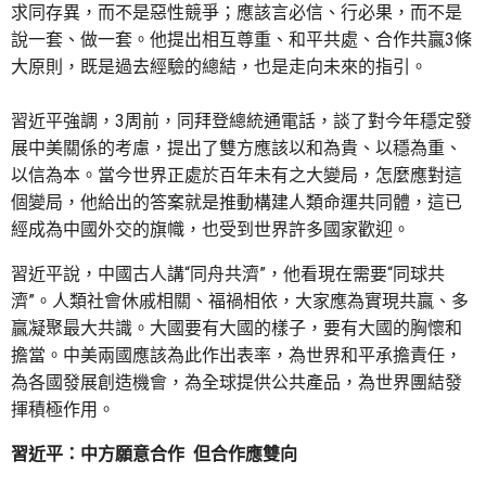
求同存異，而不是惡性競爭；應該言必信、行必果，而不是
說一套、做一套。他提出相互尊重、和平共處、合作共贏3條
大原則，既是過去經驗的總結，也是走向未來的指引。
習近平強調，3周前，同拜登總統通電話，談了對今年穩定發
展中美關係的考慮，提出了雙方應該以和為貴、以穩為重、
以信為本。當今世界正處於百年未有之大變局，怎麼應對這
個變局，他給出的答案就是推動構建人類命運共同體，這已
經成為中國外交的旗幟，也受到世界許多國家歡迎。
習近平說，中國古人講“同舟共濟”，他看現在需要“同球共
濟”。人類社會休戚相關、福禍相依，大家應為實現共贏、多
贏凝聚最大共識。大國要有大國的樣子，要有大國的胸懷和
擔當。中美兩國應該為此作出表率，為世界和平承擔責任，
為各國發展創造機會，為全球提供公共產品，為世界團結發
揮積極作用。
習近平：中方願意合作 但合作應雙向