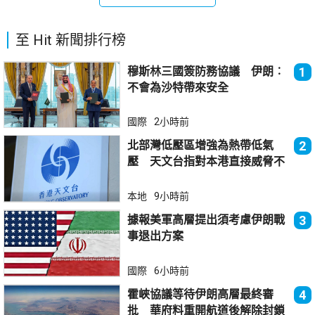
至 Hit 新聞排行榜
穆斯林三國簽防務協議 伊朗︰
1
不會為沙特帶來安全
國際
2小時前
北部灣低壓區增強為熱帶低氣
2
壓 天文台指對本港直接威脅不
大
本地
9小時前
據報美軍高層提出須考慮伊朗戰
3
事退出方案
國際
6小時前
霍峽協議等待伊朗高層最終審
4
批 華府料重開航道後解除封鎖