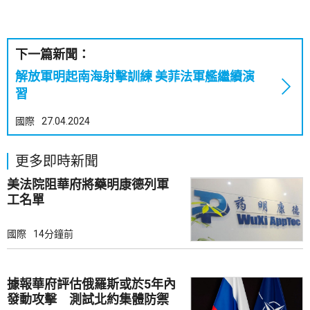
下一篇新聞：
解放軍明起南海射擊訓練 美菲法軍艦繼續演
習
國際
27.04.2024
更多即時新聞
美法院阻華府將藥明康德列軍
工名單
國際
14分鐘前
據報華府評估俄羅斯或於5年內
發動攻擊 測試北約集體防禦