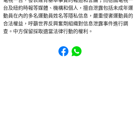
電視一台，發表違背基本事實的報道和言論；而德國電視一
台及紐約時報等媒體、機構和個人，擅自泄露包括未成年運
動員在內的多名運動員姓名等隱私信息，嚴重侵害運動員的
合法權益，呼籲世界反興奮劑組織對信息泄露事件進行調
查。中方保留採取適當法律行動的權利。
Share to Facebook
Share to WhatsApp