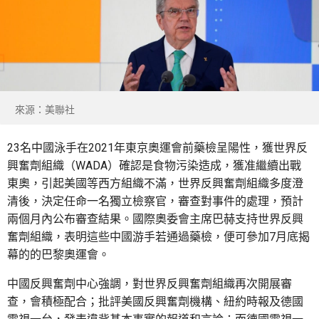
來源：美聯社
23名中國泳手在2021年東京奧運會前藥檢呈陽性，獲世界反
興奮劑組織（WADA）確認是食物污染造成，獲准繼續出戰
東奧，引起美國等西方組織不滿，世界反興奮劑組織多度澄
清後，決定任命一名獨立檢察官，審查對事件的處理，預計
兩個月內公布審查結果。國際奧委會主席巴赫支持世界反興
奮劑組織，表明這些中國游手若通過藥檢，便可參加7月底揭
幕的的巴黎奧運會。
中國反興奮劑中心強調，對世界反興奮劑組織再次開展審
查，會積極配合；批評美國反興奮劑機構、紐約時報及德國