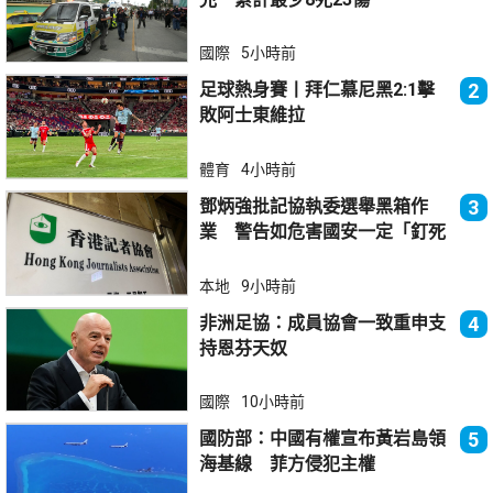
國際
5小時前
足球熱身賽丨拜仁慕尼黑2:1擊
2
敗阿士東維拉
體育
4小時前
鄧炳強批記協執委選舉黑箱作
3
業 警告如危害國安一定「釘死
你」
本地
9小時前
非洲足協：成員協會一致重申支
4
持恩芬天奴
國際
10小時前
國防部：中國有權宣布黃岩島領
5
海基線 菲方侵犯主權