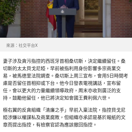
來源：社交平台X
妻子涉及貪污指控的西班牙首相桑切斯，決定繼續留任。桑
切斯的太太貝戈尼婭，早前被指利用身份影響多宗商業交
易，被馬德里法院調查。桑切斯上周三宣布，會用5日時間考
慮是否留任首相抑或下台。他今日發表電視講話，宣布留
任，會以更大的力量繼續領導政府，周末亦收到廣泛的支
持，鼓勵他留任，他已將決定知會國王費利佩六世。
極右翼的反貪組織「清廉之手」早前入稟法院，指控貝戈尼
婭涉嫌以權謀私及商業腐敗，但組織亦承認是基於報紙的文
章而提出指控，有檢察官認為應該撤回指控。