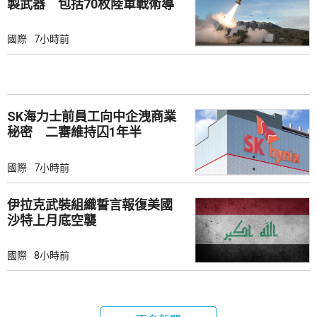
製武器 包括70枚陸軍戰術導
彈
國際
7小時前
SK海力士前員工向中企洩商業
秘密 二審維持囚1年半
國際
7小時前
伊拉克武裝組織誓言報復美國
沙特上月底空襲
國際
8小時前