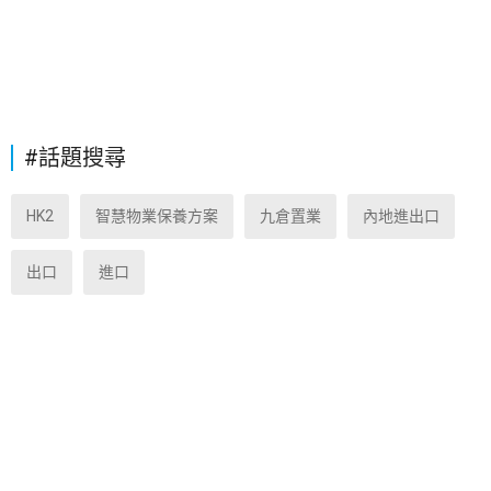
#話題搜尋
HK2
智慧物業保養方案
九倉置業
內地進出口
出口
進口