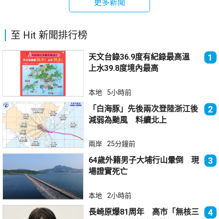
更多新聞
至 Hit 新聞排行榜
天文台錄36.9度有紀錄最高溫
1
上水39.8度境內最高
本地
5小時前
「白海豚」先後兩次登陸浙江後
2
減弱為颱風 料續北上
兩岸
25分鐘前
64歲外籍男子大埔行山暈倒 現
3
場證實死亡
本地
2小時前
長崎原爆81周年 高市「無核三
4