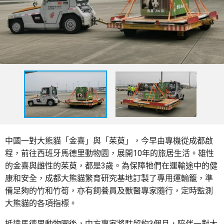
中國一對大熊貓「金喜」與「茱萸」，今早由專機從成都啟
程，前往西班牙馬德里動物園，展開10年的旅居生活。雄性
的金喜與雌性的茱萸，都是3歲。為保障牠們在運輸途中的健
康和安全，成都大熊貓繁育研究基地訂製了專用運輸籠，準
備足夠的竹和竹筍，亦有飼養員及獸醫專家隨行，定時監測
大熊貓的各項指標。
抵達馬德里動物園後，中方專家將駐留約3個月，陪伴一對大