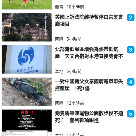
體育
10小時前
美國上訴法院維持暫停白宮宴會
2
廳項目
國際
5小時前
北部灣低壓區增強為熱帶低氣
3
壓 天文台指對本港直接威脅不
大
本地
6小時前
一對中國籍父女泰國騎電單車失
4
控墮崖 1死1傷
國際
12小時前
狗隻將軍澳寵物公園散步後不適
5
死亡 警列雜項跟進
本地
11小時前