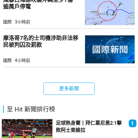
逾萬戶停電
國際
3小時前
摩洛哥7名的士司機涉助非法移
民被判囚及罰款
國際
4小時前
更多新聞
至 Hit 新聞排行榜
足球熱身賽丨拜仁慕尼黑2:1擊
1
敗阿士東維拉