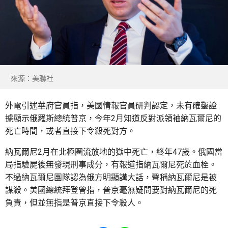
來源：美聯社
外電引述華府官員指，美國情報官員研判認定，未有確鑿證
據顯示俄羅斯總統普京，今年2月知道反對派領袖納瓦爾尼的
死亡時間，或者直接下令殺死對方。
納瓦爾尼2月在北極圈流放地的獄中死亡，終年47歲。俄國當
局指驗屍後無發現刑事成分，有報道指納瓦爾尼死於血栓。
不過納瓦爾尼團隊認為俄方明顯講大話，聲稱納瓦爾尼是被
謀殺。美國總統拜登曾指，普京毫無疑問要對納瓦爾尼的死
負責，但並無指是普京直接下令殺人。
Share to Facebook
Share to WhatsApp