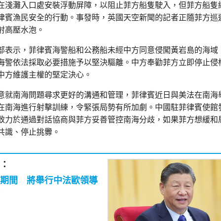
在淺灘入口處安裝浮動屏障，以阻止菲方船隻駛入，但菲方船隻
律賓漁民安全的行動。事發時，英國天空新聞的記者正隨菲方巡
射高壓水泡。
部表示，菲律賓海警船和公務船未經中方同意侵闖黃岩島的海域
海警依法採取必要措施予以堅決驅離。中方奉勸菲方立即停止侵
中方維護主權的堅定決心。
意就南海問題尋求更好的溝通和管理，菲律賓近日與美法在南海
在南海進行射擊訓練，令緊張局勢有所加劇。中國駐菲律賓使館
致力於通過對話協商與菲方妥善管控南海分歧，如果菲方想緩和
共識、停止挑釁。
：
期間 將舉行中法歐領導