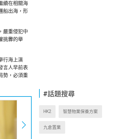
繼續在相關海
邏船出海，形
，嚴重侵犯中
權挑釁的舉
舉行海上演
發言人早前表
局勢，必須重
#話題搜尋
HK2
智慧物業保養方案
九倉置業