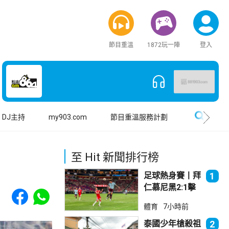
節目重溫
1872玩一陣
登入
搜尋
DJ主持
my903.com
節目重溫服務計劃
至 Hit 新聞排行榜
足球熱身賽丨拜
1
仁慕尼黑2:1擊
Share to Facebook
Share to WhatsApp
敗阿士東維拉
體育
7小時前
泰國少年槍殺祖
2