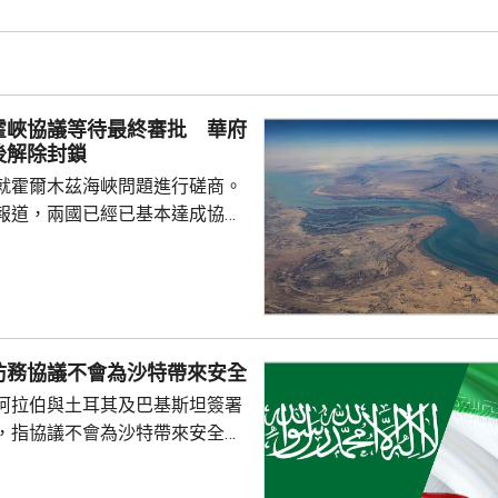
預計「白海豚」移動速度慢，對沖繩的影響持續較長時間。
霍峽協議等待最終審批 華府
後解除封鎖
就霍爾木茲海峽問題進行磋商。
報道，兩國已經已基本達成協議
層級作最終審批。 有美國官
與阿曼的磋商取得進展，華府預
協議，在雙方正式公布協議，並
不受阻礙後，美國會解除對伊朗
路透社引述華府官員指，美國會
防務協議不會為沙特帶來安全
諾的情況，採取行動。 美軍中
阿拉伯與土耳其及巴基斯坦簽署
，自上月中恢復對伊朗實施海上
，指協議不會為沙特帶來安全。
令51艘船隻改變航...
家安全與外交政策委員會發言人
平台發文，指沙特多年來被美國