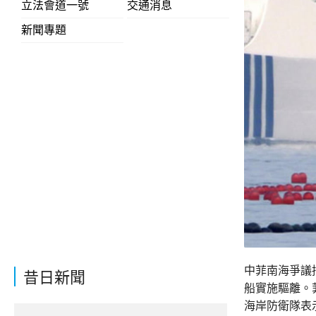
立法會道一號
交通消息
新聞專題
中菲南海爭議
昔日新聞
船實施驅離。
海岸防衛隊表