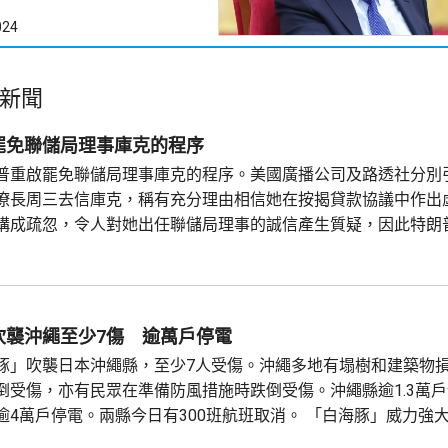
024
新聞
罷免聯儲局理事庫克的程序
普重啟罷免聯儲局理事庫克的程序。美國廣播公司及路透社分別
僚長周三去信庫克，稱有充分理由相信她在按揭貸款協議中作出
構成疏忽，令人對她出任聯儲局理事的誠信產生質疑，因此特朗
位，要求她在21日內提交書面回覆。庫克的律師發聲明否認指控
理由可以解除庫克的職務。 特朗普去年8月底亦曾以欺詐抵押貸
吹襲沖繩至少7傷 逾萬戶停電
豚」吹襲日本沖繩縣，至少7人受傷。沖繩多地有塌樹和建築物
倒受傷，亦有民眾在準備防風措施時跌倒受傷。沖繩縣逾1.3萬
逾4萬戶停電。兩縣今日有300班航班取消。 「白海豚」威力強
時162公里，陣風最大風速每小時216公里，沖繩部分地區24小