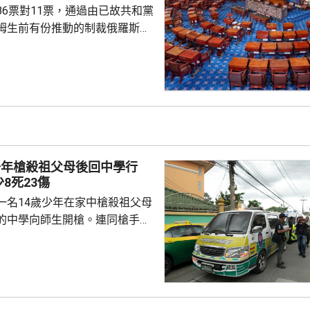
86票對11票，通過由已故共和黨
姆生前有份推動的制裁俄羅斯法
斯用於俄烏戰事的資金來源。 有
統特朗普，向全球購買最多俄羅
氣的5個國家，包括中國及印度
裁俄羅斯總統普京、俄羅斯的軍
機構、能源項目，以及用來規避
措施的運油輪。 格雷厄姆與
連斯基關係密切，上月去世前曾
少年槍殺祖父母後回中學行
連基斯其後到華...
8死23傷
一名14歲少年在家中槍殺祖父母
的中學向師生開槍。連同槍手在
共造成最少8人死亡、30多人受
傷勢嚴重，另外10多人已出院。
槍手早上先在家中，用祖父的9
，槍殺同住的祖父和祖母，10時
兇。網上片段見到，穿紫色衣的