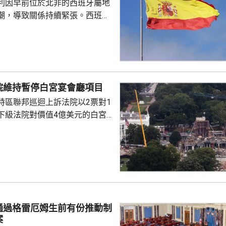
利因早前位於北非的西班牙屬地
潮，導致關係持續緊張。西班牙
拒絕取消針對西班牙的邊境檢查
自意大利的旅客實施邊境檢查。
六起在機場及港口執行，除非情
下月7日。 西班牙政府早
在周日前取消針對來自西班牙旅
院維持暫停白宮宴會廳項目
檢查，否則採取相應措施。意大
特區聯邦巡迴上訴法院以2票對1
硬，表明不會接受來自外部的最
下級法院對價值4億美元的白宮
涉及國家安全和邊境管理...
布暫停令。但上訴法院的裁決將
行，以便政府有時間提出上訴。總
交平台發文，指裁決不公，聲言
官早前指，
法律賦予特朗普在未經國會批准
廳的權力。政府辯稱，白宮宴會
型正式活動，以及保障白宮安全
通過格雷厄姆生前有份推動制
案