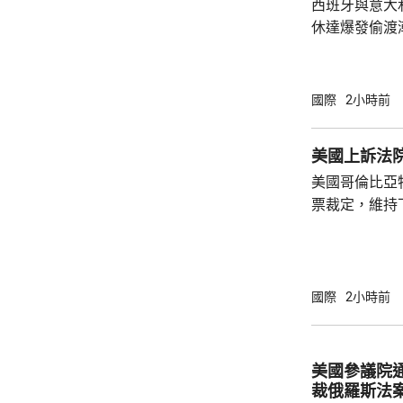
西班牙與意大
休達爆發偷渡
政府在意大利
後宣布，對來
有關措施由周
國際
2小時前
況有變，否則持續至
前要求意大利
美國上訴法
客實施的邊境
美國哥倫比亞
利政府態度強
票裁定，維持
後通牒或施壓，
宴會廳項目頒
暫緩14日執
統特朗普在社
上訴至最高法院。 美國聯邦地區法
國際
2小時前
沒有任何聯邦
下，興建宴會
廳對於舉辦大
美國參議院
具有必要性。
裁俄羅斯法