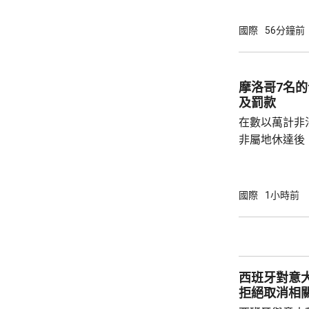
單方面榨取，
果改變政策，就
國際
56分鐘前
及以色列二月
特及區內其他
據沙特與土耳
摩洛哥7名
議，如果三國中
及罰款
在數以萬計非
非屬地休達後
動。在摩洛哥
移民，被判監禁
元。 摩洛哥法院公布，這7名司機的無許可證
國際
1小時前
的情況下，駕
助他們非法出
工，他們在無
組織表示，在
西班牙對意
111人被羈押
拒絕取消相