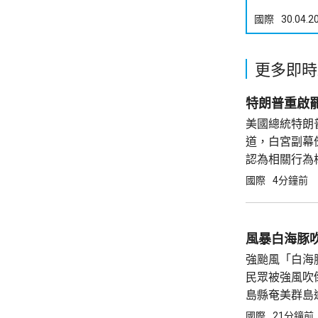
國際
30.04.2
更多即時
特朗普重啟
美國總統特朗
道，白宮副幕
認為相關行為
銷她的理事職
國際
4分鐘前
沒有任何正當
庫克...
風暴白海豚
強颱風「白海
民眾被強風吹
島縣奄美群島
最大風速每小
國際
21分鐘前