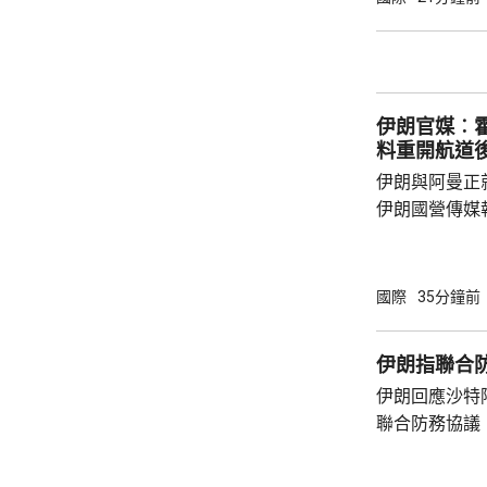
200毫米，
伊朗官媒︰
料重開航道
伊朗與阿曼正
伊朗國營傳媒
框架，正等待更高
員透露，伊朗
料很快會達成
國際
35分鐘前
恢復商業航運
的海上封鎖。
伊朗指聯合
視乎伊朗履行承
伊朗回應沙特
央司令部公布
聯合防務協議
封鎖以來，合共
伊朗議會的國
雷扎伊在社交