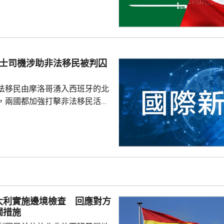
仍然未能得到安全，認為沙特如
不必向他人乞求安全。 自美國
底向伊朗採取軍事行動以來，沙
美國盟友多次受到伊朗攻擊。根
其及巴基斯坦簽署的聯合防務協
的士司機涉助非法移民被判囚
任何一國遭受武裝攻擊，...
法移民由摩洛哥湧入西班牙的北
，兩國都加強打擊非法移民活
，有7名的士司機因為協助非法
最多6個月，及罰款1070美
車接載非法移民到邊境城鎮，協
境。由於當地正值律師全國罷
律師辯護下，被裁定罪成。人權
休達爆發移民危機後，已有最少
大利實施邊境檢查 回應對方
候審，涉及攻擊公職人員和...
關措施