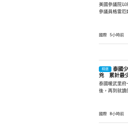
美國參議院以
參議員格雷厄
案，打擊俄羅
關法案授權總
斯石油及天然
國際
5小時前
加徵關稅、制
政領袖、金融
美國現有對俄制裁
烏克蘭總統澤
泰國
訪問烏克蘭。澤
精選
兇 累計最少
泰國暖武里府
後，再到就讀
內，2宗案件
傷，其中9人
當地警方指，
國際
8小時前
毫米口徑手槍
過後再回校行