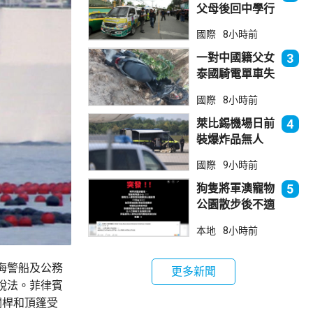
父母後回中學行
兇 累計最少8
國際
8小時前
死23傷
一對中國籍父女
3
泰國騎電單車失
控墮崖 1死1
國際
8小時前
傷
萊比錫機場日前
4
裝爆炸品無人
機 由一名司機
國際
9小時前
發現再踢落
狗隻將軍澳寵物
5
公園散步後不適
死亡 警列雜項
本地
8小時前
跟進
海警船及公務
更多新聞
說法。菲律賓
欄桿和頂篷受