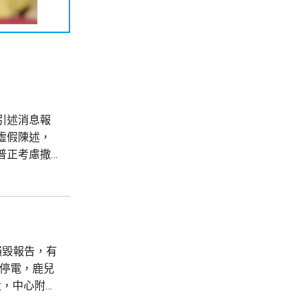
引述消息報
虛假陳述，
普正考慮撒
，強調白宮
款為由，解除
損毀報告，有
戶停電，鹿兒
大，中心附近
時雨量超過