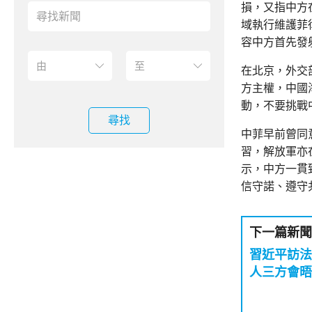
損，又指中方
域執行維護菲
容中方首先發
在北京，外交
方主權，中國
動，不要挑戰
尋找
中菲早前曾同
習，解放軍亦
示，中方一貫
信守諾、遵守
下一篇新聞
習近平訪法
人三方會晤