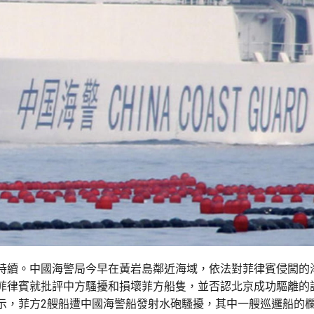
持續。中國海警局今早在黃岩島鄰近海域，依法對菲律賓侵闖的
菲律賓就批評中方騷擾和損壞菲方船隻，並否認北京成功驅離的
示，菲方2艘船遭中國海警船發射水砲騷擾，其中一艘巡邏船的