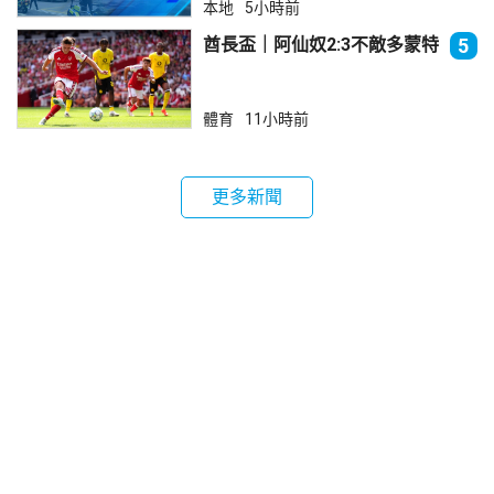
本地
5小時前
酋長盃｜阿仙奴2:3不敵多蒙特
5
體育
11小時前
更多新聞