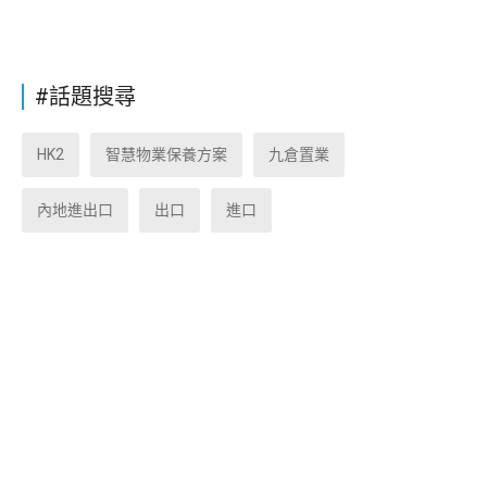
#話題搜尋
HK2
智慧物業保養方案
九倉置業
內地進出口
出口
進口