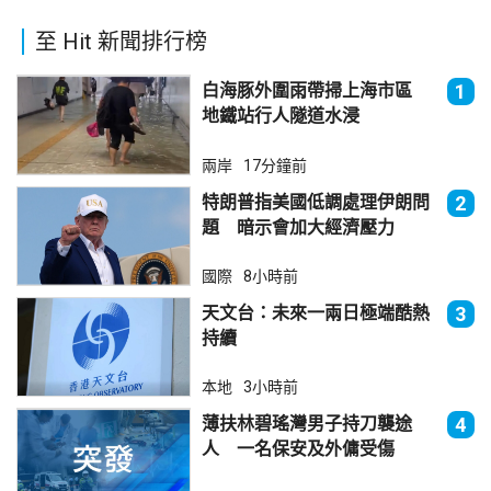
至 Hit 新聞排行榜
白海豚外圍雨帶掃上海市區
1
地鐵站行人隧道水浸
兩岸
17分鐘前
特朗普指美國低調處理伊朗問
2
題 暗示會加大經濟壓力
國際
8小時前
天文台：未來一兩日極端酷熱
3
持續
本地
3小時前
薄扶林碧瑤灣男子持刀襲途
4
人 一名保安及外傭受傷