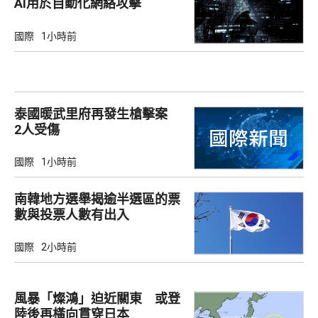
AI用於自動化網絡攻擊
國際
1小時前
泰國暖武里府再發生槍擊案
2人受傷
國際
1小時前
南韓地方選舉揭逾半選區的票
數與投票人數有出入
國際
2小時前
風暴「燦鴻」迫近關東 或登
陸後再橫向貫穿日本