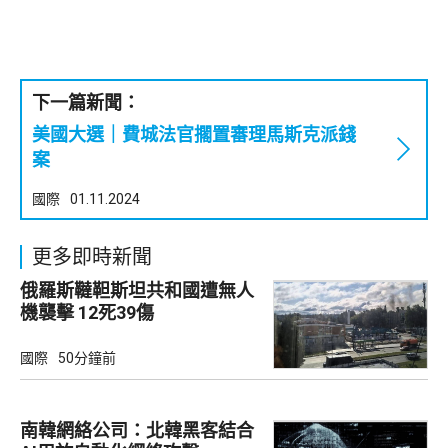
下一篇新聞：
美國大選｜費城法官擱置審理馬斯克派錢
案
國際
01.11.2024
更多即時新聞
俄羅斯韃靼斯坦共和國遭無人
機襲擊 12死39傷
國際
50分鐘前
南韓網絡公司：北韓黑客結合