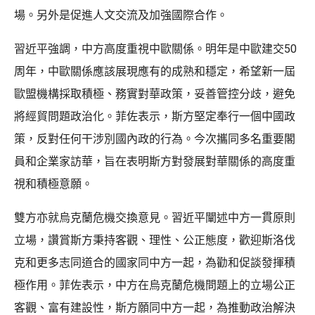
場。另外是促進人文交流及加強國際合作。
習近平強調，中方高度重視中歐關係。明年是中歐建交50
周年，中歐關係應該展現應有的成熟和穩定，希望新一屆
歐盟機構採取積極、務實對華政策，妥善管控分歧，避免
將經貿問題政治化。菲佐表示，斯方堅定奉行一個中國政
策，反對任何干涉別國內政的行為。今次攜同多名重要閣
員和企業家訪華，旨在表明斯方對發展對華關係的高度重
視和積極意願。
雙方亦就烏克蘭危機交換意見。習近平闡述中方一貫原則
立場，讚賞斯方秉持客觀、理性、公正態度，歡迎斯洛伐
克和更多志同道合的國家同中方一起，為勸和促談發揮積
極作用。菲佐表示，中方在烏克蘭危機問題上的立場公正
客觀、富有建設性，斯方願同中方一起，為推動政治解決