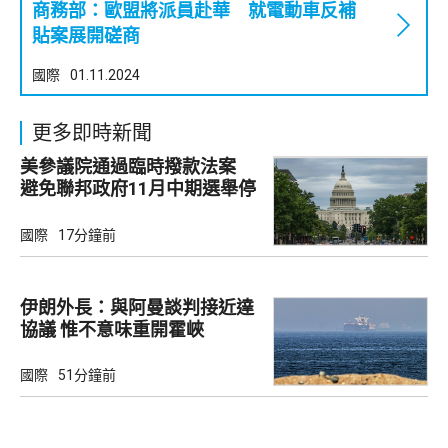
商務部：歐盟將派員赴華 就電動車反補
貼案展開磋商
國際
01.11.2024
更多即時新聞
美參議院通過臨時撥款法案
避免聯邦政府11月中期選舉停
擺
國際
17分鐘前
伊朗外長：與阿曼談判接近達
協議 惟不意味重開霍峽
國際
51分鐘前