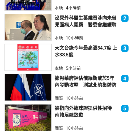
本地
4小時前
泌尿外科醫生葉維晉涉向未曾
2
見面病人開藥 醫委會繼續聆
訊
本地
10小時前
天文台錄今年最高溫34.7度 上
3
水38.5度
本地
5小時前
據報華府評估俄羅斯或於5年
4
內發動攻擊 測試北約集體防
禦
國際
10小時前
被指向外籍球證提供性招待
5
南韓足總致歉
國際
10小時前