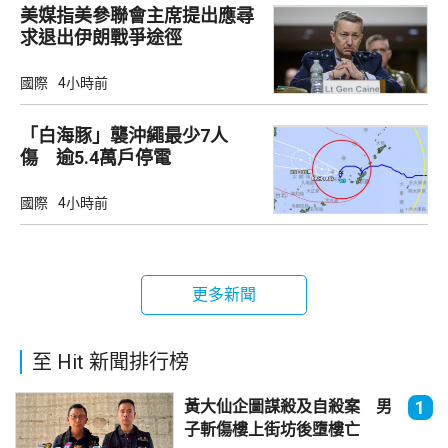
美媒指美參聯會主席提出應尋
求退出伊朗戰爭途徑
國際
4小時前
「白海豚」襲沖繩最少7人
傷 逾5.4萬戶停電
國際
4小時前
更多新聞
至 Hit 新聞排行榜
黃大仙企圖謀殺及自殺案 男
1
子斬傷樓上街坊後墮樓亡