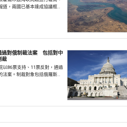
閣員保持密切接觸。
報道，兩國已基本達成協議框
級作最終審批。 外電引述美
協調方告知，伊朗與阿曼的磋商
能於未來數日敲定協議，如果能
都接受的協議，並重新開放霍爾
統特朗普會解除對伊朗的海上封
申，美國不會接受任何容許伊朗
通過對俄制裁法案 包括對中
或以任何方式干擾船舶的協議。
制裁
公布，自上月中恢復對...
院以86票支持、11票反對，通過
的法案。制裁對象包括俄羅斯總
政府及軍方高層官員、金融機構
，並授權華府向俄羅斯進口商品
%的關稅，以及對5個進口最多俄
然氣的國家，徵收最高100%關
和印度等，但總統在符合國家利
作出豁免。法案將提交眾議院表
交總統特朗普簽署生效。 烏克