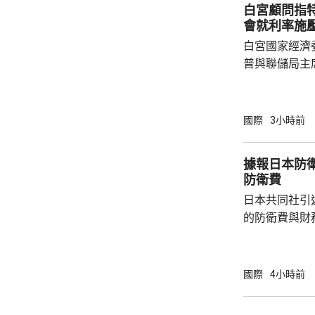
白宮顧問指
蘭表示歡迎和感
會就利率施
白宮國家經濟
普與聯儲局主
朗普尊重聯儲
沃什施壓。哈
什和特朗普長
國際
3小時前
論經濟。 報
互動，因此特
據報日本防衛
見，令外界質
防衛費
策。不過日程
日本共同社引
或會談，只是
的防衛費與財
會，...
圓；由於當中
新一年的預算
三份安保文件
國際
4小時前
一步增加，有
的規模。 報道指，防衛省提出的預算，主要用