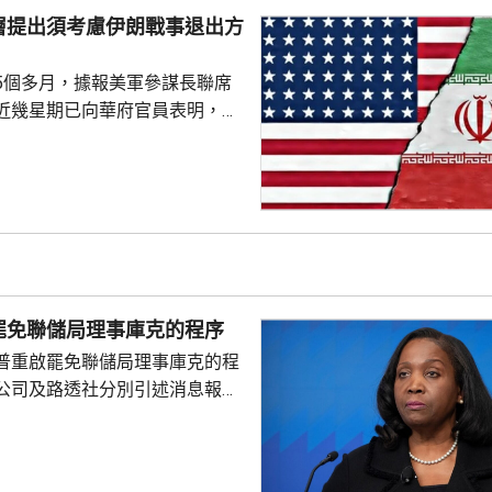
戰方式，包括大量採購攔截無人
層提出須考慮伊朗戰事退出方
指揮系統引入人工智能技術等。
點，是部署用於...
5個多月，據報美軍參謀長聯席
近幾星期已向華府官員表明，單
力量不能達到總統特朗普的目
級軍事行動的方案亦可能有反效
須有退出戰事的方案。 美國有
消息指，凱恩曾與副總統萬斯、
和中情局拉特克利夫討論有關議
由於空中力量的限制，加上憂慮
，影響應對伊朗反擊的能力，凱
罷免聯儲局理事庫克的程序
員都對特朗普早前提出對伊...
普重啟罷免聯儲局理事庫克的程
公司及路透社分別引述消息報
僚長周三去信庫克，稱有充分理
揭貸款協議中作出虛假陳述，認
成疏忽，令人對她出任聯儲局理