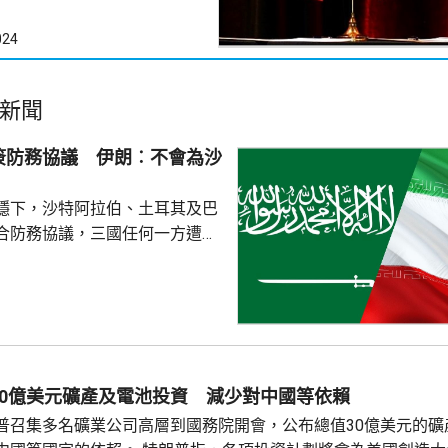
024
新聞
簽防務協議 伊朗︰不會為沙
穩下，沙特阿拉伯、土耳其及巴
合防務協議，三國任何一方遭受
被視為對三國的攻擊。 沙特過
受到美伊戰事波及，同時受到獲
門胡塞武裝攻擊。有沙特官員表
視為對伊朗的一個警告，顯示如
會引起的後果，包括令巴基斯坦
戰事急劇擴大。 區內多個國
30億美元礦產及電池投資 減少對中國等依賴
作組織都表示歡迎協議。不過伊
普召集多名礦業公司高層到國務院開會，公布總值30億美元的礦
全與外交政策委員會...