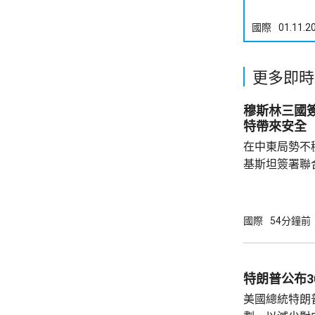
國際
01.11.2
更多即時
穆斯林三國
特帶來安全
在中東局勢不
基斯坦簽署聯
武裝攻擊，都會
去數個月多次
伊朗支持的也
國際
54分鐘前
示，協議可被
果攻擊沙特將
和土耳其介入，令
特朗普公布
家和伊斯蘭合
美國總統特朗
朗議會的國家安