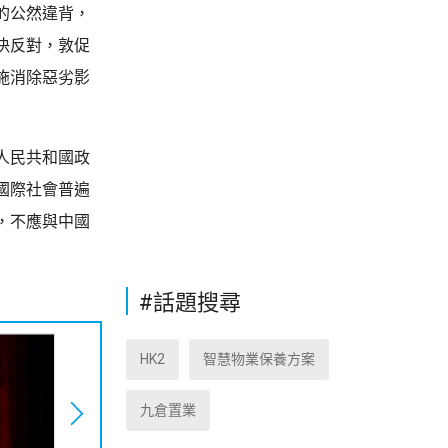
的公然違背，
決反對，敦促
施消除惡劣影
人民共和國政
國際社會普遍
，不應與中國
#話題搜尋
HK2
智慧物業保養方案
九倉置業