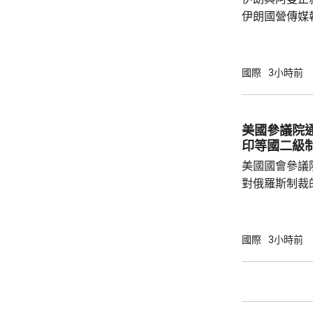
布林特及其他
伊朗國營傳媒
架，正等待更高層
國官員指，獲
取得進展，可
國際
3小時前
達成一份各方
木茲海峽，總
鎖；但官員重
美國參議院
向船隻收費，
印等國二級
美軍中央司令部
美國國會參議
對俄羅斯制裁
統普京、其他
或其他實體等
徵收最高500
國際
3小時前
羅斯石油或天
稅，包括中國
益的情況下可
決，獲通過後再