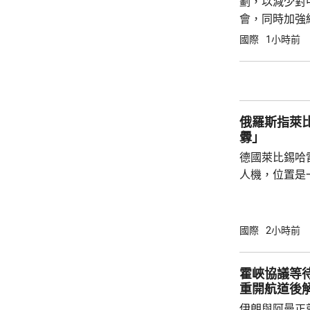
劃，以減少對
會，同時加強
再依賴敵對的
國際
1小時前
以擴大電池生
撥...
俄羅斯指萊
釁」
德國萊比錫哈
人機，位置是
為可能涉及外
一方，烏克蘭
德國大使館事
國際
2小時前
挑釁，企圖誣
政客受益，形
霍峽協議等
緒，對此表示
重開航道後
件召開國家安
伊朗與阿曼正