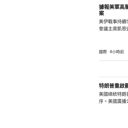
於應對新型作
據報美軍高
機、為自衛隊
案
預算的另一個重
美伊戰事持續
會議主席凱恩
靠美軍的空中
標，而其他升
果，認為美國必
國際
4小時前
線新聞網引述
國務卿魯比奧
題。報道指，
彈藥庫存大減
特朗普重啟
恩與部份華府官
美國總統特朗
序。美國廣播
道，白宮副幕
由相信她在按
為相關行為構