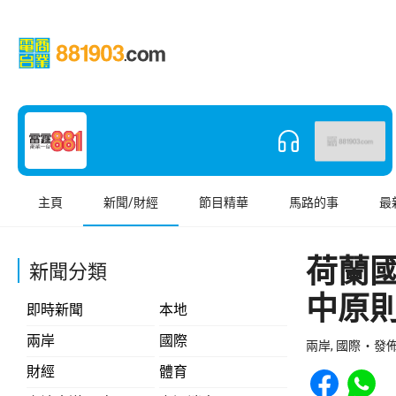
主頁
新聞/財經
節目精華
馬路的事
最
荷蘭
新聞分類
中原
即時新聞
本地
兩岸
國際
兩岸, 國際
發佈 
Share to Face
Share t
財經
體育