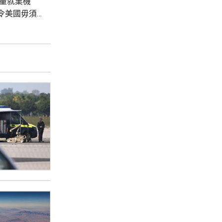
量就業機
令美國毋須
億美元貸款，
外，華府亦會