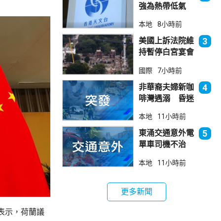
強為熱帶低氣
壓 天文台指對
本地
8小時前
本港直接威脅不
大
美國上訴法院維
3
持暫停白宮宴會
廳項目
國際
7小時前
非華裔夫婦新咖
4
啡灣遇溺 昏迷
送院
本地
11小時前
東涌交通意外電
5
單車司機不治
巴士司機被控危
本地
11小時前
駕今早提堂
更多新聞
表示，荷蘭議