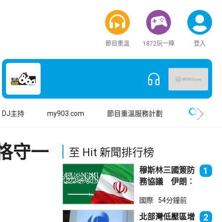
節目重溫
1872玩一陣
登入
搜尋
DJ主持
my903.com
節目重溫服務計劃
恪守一
至 Hit 新聞排行榜
穆斯林三國簽防
1
務協議 伊朗︰
不會為沙特帶來
國際
54分鐘前
安全
北部灣低壓區增
2