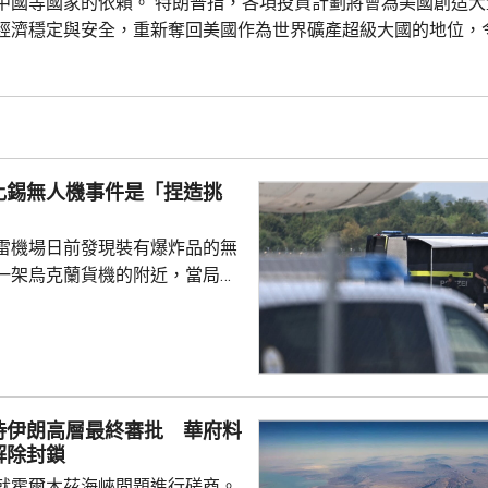
中國等國家的依賴。 特朗普指，各項投資計劃將會為美國創造大
經濟穩定與安全，重新奪回美國作為世界礦產超級大國的地位，
國家獲得資源。 投資計劃包括向當地一間電池材料公司提供14
產，以及向明尼蘇達州一間磁鐵製造公司，投資1.5億美元。另
比錫無人機事件是「捏造挑
雷機場日前發現裝有爆炸品的無
一架烏克蘭貨機的附近，當局認
國勢力，但暫時未有歸咎於任何
就暗指是俄羅斯所為。俄羅斯駐
隔兩日後聲明，指事件是捏造的
蔑俄羅斯，令烏克蘭或歐洲部分
容德國出現歇斯底里的反俄情
待伊朗高層最終審批 華府料
關切。 德國總理默茨星期五就事
解除封鎖
全委員會會議，將同內政部長多
就霍爾木茲海峽問題進行磋商。