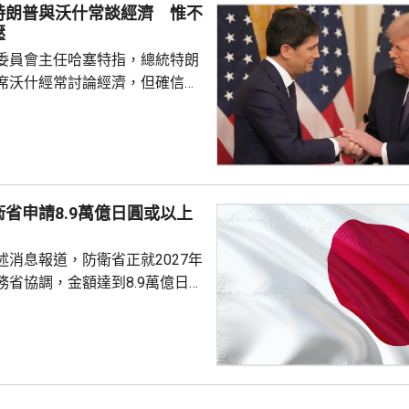
特朗普與沃什常談經濟 惟不
謝。總統澤連...
壓
委員會主任哈塞特指，總統特朗
席沃什經常討論經濟，但確信特
局的獨立性，不會就利率決定向
塞特接受彭博電視訪問時指，沃
期以來關係非常密切，一直會討
道指，以往總統與聯儲局主席較少
朗普與沃什不時通電話屬不常
省申請8.9萬億日圓或以上
疑特朗普可能試圖影響聯儲局決
顯示，沃什6月沒與特朗普通話
述消息報道，防衛省正就2027年
與財長貝森特進行三次早餐
務省協調，金額達到8.9萬億日
部份項目未確定具體金額，加上
，會包括《防衛力整備計畫》等
的修訂內容，實際數字可能會進
官員預料可能會達到10萬億日圓