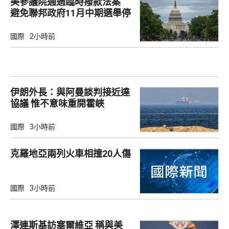
美參議院通過臨時撥款法案
避免聯邦政府11月中期選舉停
擺
國際
2小時前
伊朗外長：與阿曼談判接近達
協議 惟不意味重開霍峽
國際
3小時前
克羅地亞兩列火車相撞20人傷
國際
3小時前
澤連斯基訪塞爾維亞 稱與美