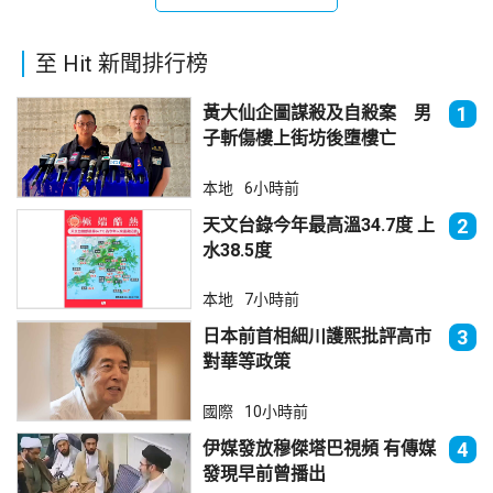
至 Hit 新聞排行榜
黃大仙企圖謀殺及自殺案 男
1
子斬傷樓上街坊後墮樓亡
本地
6小時前
天文台錄今年最高溫34.7度 上
2
水38.5度
本地
7小時前
日本前首相細川護熙批評高市
3
對華等政策
國際
10小時前
伊媒發放穆傑塔巴視頻 有傳媒
4
發現早前曾播出