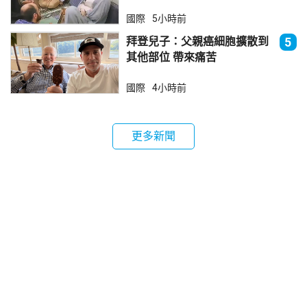
國際
5小時前
拜登兒子：父親癌細胞擴散到
5
其他部位 帶來痛苦
國際
4小時前
更多新聞