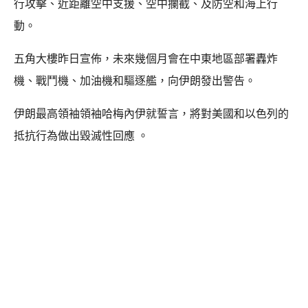
行攻擊、近距離空中支援、空中攔截、及防空和海上行
動。
五角大樓昨日宣佈，未來幾個月會在中東地區部署轟炸
機、戰鬥機、加油機和驅逐艦，向伊朗發出警告。
伊朗最高領袖領袖哈梅內伊就誓言，將對美國和以色列的
抵抗行為做出毀滅性回應 。