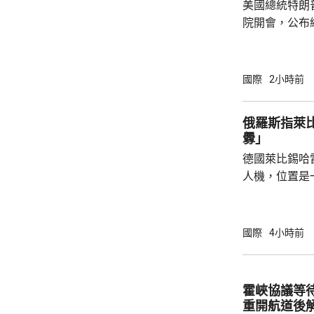
美國總統特朗
院開會，公布
以減少對中國等國家的
投資計劃將會
加強經濟穩定
國際
2小時前
礦產超級大國
的國家獲得資源。 投資計劃包括向
俄羅斯指萊
池材料公司提
釁」
產，以及向明
德國萊比錫哈
資1.5億美元。
人機，位置是
為可能涉及外
一方，烏克蘭
德國大使館事
國際
4小時前
挑釁，企圖誣
政客受益，形
緒，對此表示
霍峽協議等
件召開國家安
重開航道後