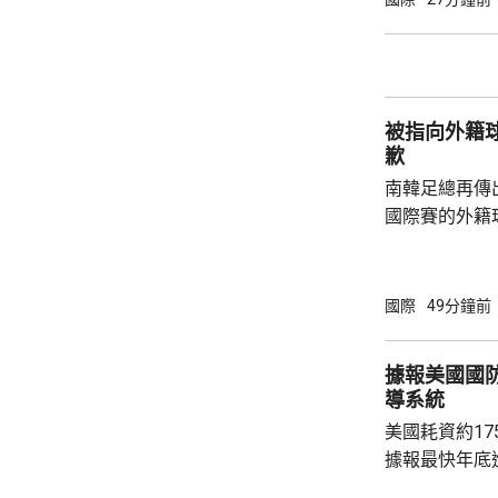
公布，與高溫
兩倍；2011至
2016至202
落，但仍有6
被指向外籍
例亦有所增加，.
歉
南韓足總再傳
國際賽的外籍
六發聲明致歉
公眾失望和擔
革，保證加強
國際
49分鐘前
足公眾的期望。 南韓傳媒近日報道，20
一份政府審計報
據報美國國
月至翌年3月
導系統
俗場所，向十
美國耗資約1
每人涉及的費用
據報最快年底
行測試。 彭博社引述消息人士指，研發階段的