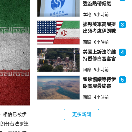
強為熱帶低氣
壓 天文台指對
本地
9小時前
本港直接威脅不
大
據報美軍高層提
3
出須考慮伊朗戰
事退出方案
國際
6小時前
美國上訴法院維
4
持暫停白宮宴會
廳項目
國際
9小時前
霍峽協議等待伊
5
朗高層最終審
批 華府料重開
國際
4小時前
航道後解除封鎖
更多新聞
，相信已被伊
伊朗分台法爾達