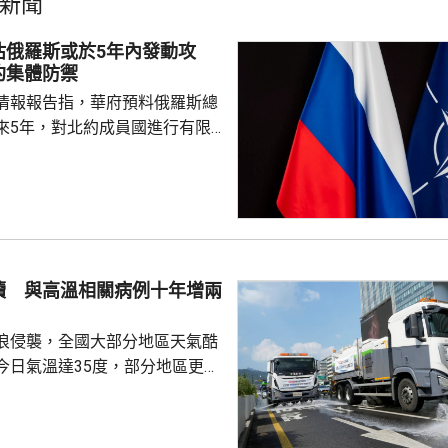
新聞
估俄羅斯或於5年內發動攻
約集體防禦
情報報告指，華府預料俄羅斯總
來5年，對北約成員國進行有限
測試北約團結程度，以及對集體
攻擊或小規模入侵等，最有可能
的海三國或波蘭採取行動；有華
都相信，如果普京未能找到體面
戰事的方式，便可能會升級對北
續 與高溫相關病例十年增兩
在必要時作出防衛和威...
浪侵襲，全國大部分地區天氣酷
今日氣溫達35度，部分地區更高
部沿海地區將有強降雨，首都圏和
亦會有零星降雨，有助緩解高溫