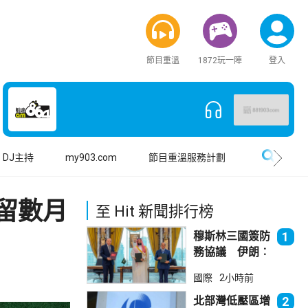
節目重溫
1872玩一陣
登入
搜尋
DJ主持
my903.com
節目重溫服務計劃
留數月
至 Hit 新聞排行榜
穆斯林三國簽防
1
務協議 伊朗︰
不會為沙特帶來
國際
2小時前
安全
北部灣低壓區增
2