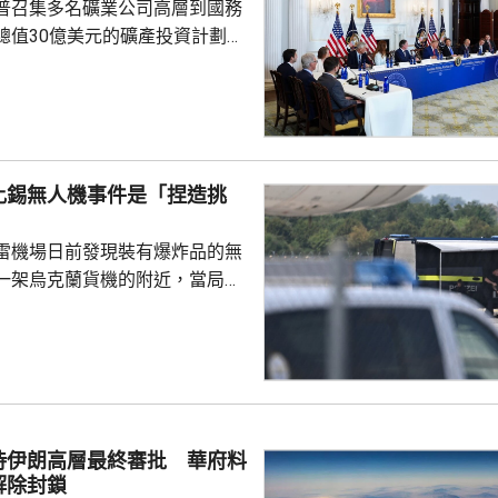
普召集多名礦業公司高層到國務
總值30億美元的礦產投資計劃，
依賴。 特朗普指，各項
為美國創造大量就業機會，同時
與安全，重新奪回美國作為世界
的地位，令美國毋須再依賴敵對
當地一間電
比錫無人機事件是「捏造挑
供14億美元貸款，以擴大電池生
尼蘇達州一間磁鐵製造公司，投
雷機場日前發現裝有爆炸品的無
另外，華府亦...
一架烏克蘭貨機的附近，當局認
國勢力，但暫時未有歸咎於任何
就暗指是俄羅斯所為。俄羅斯駐
隔兩日後聲明，指事件是捏造的
蔑俄羅斯，令烏克蘭或歐洲部分
容德國出現歇斯底里的反俄情
關切。 德國總理默茨星期五就事
待伊朗高層最終審批 華府料
全委員會會議，將同內政部長多
解除封鎖