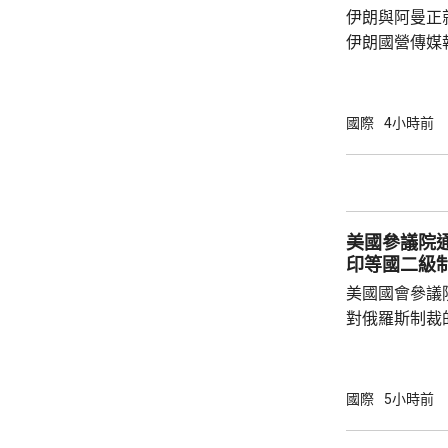
布林特及其他
伊朗與阿曼正
伊朗國營傳媒
架，正等待更高層
國官員指，獲
取得進展，可
國際
4小時前
達成一份各方
木茲海峽，總
鎖；但官員重
向船隻收費，
美國參議院
美軍中央司令部
印等國二級
美國國會參議
對俄羅斯制裁
統普京、其他
或其他實體等
徵收最高500
國際
5小時前
羅斯石油或天
稅，包括中國