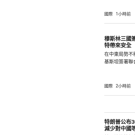
測試包括一次地
年進行兩次飛
國際
1小時前
標區域；到2
國防部將根據
行篩選。消息
穆斯林三國
面測試，政府
特帶來安全
預料美國太空部
在中東局勢不
基斯坦簽署聯
武裝攻擊，都會
去數個月多次
伊朗支持的也
國際
2小時前
示，協議可被
果攻擊沙特將
和土耳其介入，令
家和伊斯蘭合
特朗普公布
朗議會的國家安
減少對中國