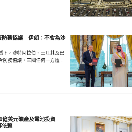
面測試，之後會在2027和28
行測試，將攔截器發射到空中目
029年進行的目標攔截擊落測試。
參與企業的成本和效能等指標進
人士指，如果年底前順利完成地
簽防務協議 伊朗︰不會為沙
會向相關公司支付6000萬美元，
隊會由...
穩下，沙特阿拉伯、土耳其及巴
合防務協議，三國任何一方遭受
被視為對三國的攻擊。 沙特過
受到美伊戰事波及，同時受到獲
門胡塞武裝攻擊。有沙特官員表
視為對伊朗的一個警告，顯示如
會引起的後果，包括令巴基斯坦
戰事急劇擴大。 區內多個國
作組織都表示歡迎協議。不過伊
30億美元礦產及電池投資
全與外交政策委員會...
等依賴