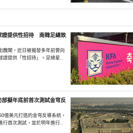
天氣相關的病例，過去10年增加
2015每年平均有215宗，到
0年增至658宗，過去5年稍為回
38宗。與高溫天氣有關的死亡病
球證提供性招待 南韓足總致
..
出醜聞，近日被揭發多年前曾向
球證提供「性招待」。足總星期
，指對於近期圍繞足總的爭議令
憂深表歉意，承諾進行全面改
組織內部的透明度和誠信，以滿
16年
告顯示，南韓足總在2011年3
防部擬年底前首次測試金穹反
期間，曾在首爾、蔚山等地的風
多名外籍球證提供「性招待」，
750億美元打造的金穹反導系統，
由數十萬至近百萬韓...
進行首次測試，並於明年進行飛