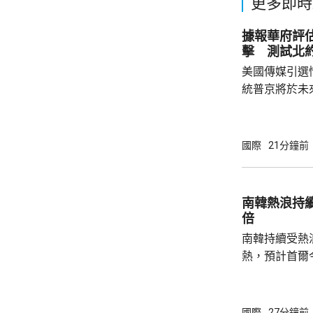
更多即時
據報華府評
擊 測試北
美國傳媒引選
統普京將於未
度的攻擊，以
防禦的決心。 據報報告列出多個攻擊的可能
性，包括網絡
國際
21分鐘前
的是針對波羅
府和北約官員
地結束烏克蘭
南韓熱浪持
約的衝突。 北約拒絕置評，只表示一直評估不
倍
同情況，準備好
南韓持續受熱
熱，預計首爾
達37度；東
中部地區下午
天氣。 高溫天氣可能引致健康問題。南韓當局
國際
27分鐘前