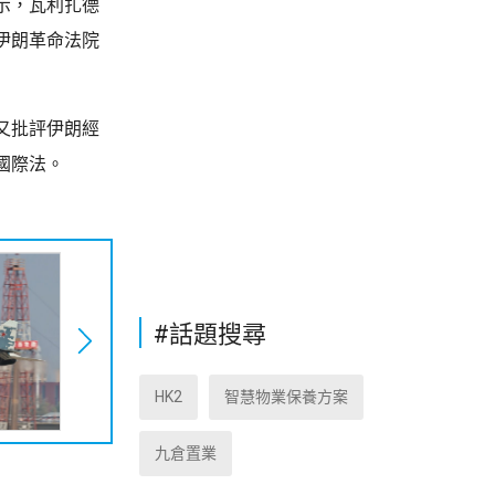
示，瓦利扎德
伊朗革命法院
又批評伊朗經
國際法。
#話題搜尋
HK2
智慧物業保養方案
九倉置業