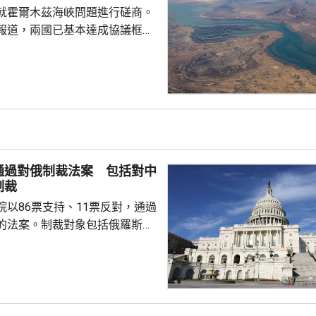
閣員保持密切接觸。
就霍爾木茲海峽問題進行磋商。
報道，兩國已基本達成協議框
級作最終審批。 外電引述美
協調方告知，伊朗與阿曼的磋商
能於未來數日敲定協議，如果能
都接受的協議，並重新開放霍爾
統特朗普會解除對伊朗的海上封
申，美國不會接受任何容許伊朗
或以任何方式干擾船舶的協議。
通過對俄制裁法案 包括對中
公布，自上月中恢復對...
制裁
院以86票支持、11票反對，通過
的法案。制裁對象包括俄羅斯總
政府及軍方高層官員、金融機構
，並授權華府向俄羅斯進口商品
%的關稅，以及對5個進口最多俄
然氣的國家，徵收最高100%關
和印度等，但總統在符合國家利