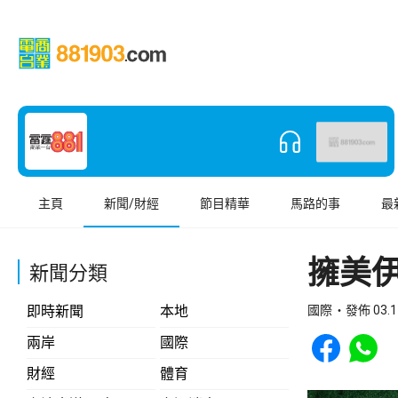
主頁
新聞/財經
節目精華
馬路的事
最
擁美
新聞分類
即時新聞
本地
國際
發佈 03.1
Share to Face
Share t
兩岸
國際
財經
體育