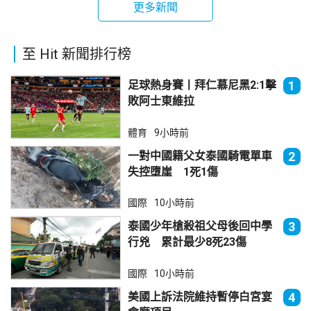
更多新聞
至 Hit 新聞排行榜
足球熱身賽丨拜仁慕尼黑2:1擊
1
敗阿士東維拉
體育
9小時前
一對中國籍父女泰國騎電單車
2
失控墮崖 1死1傷
國際
10小時前
泰國少年槍殺祖父母後回中學
3
行兇 累計最少8死23傷
國際
10小時前
美國上訴法院維持暫停白宮宴
4