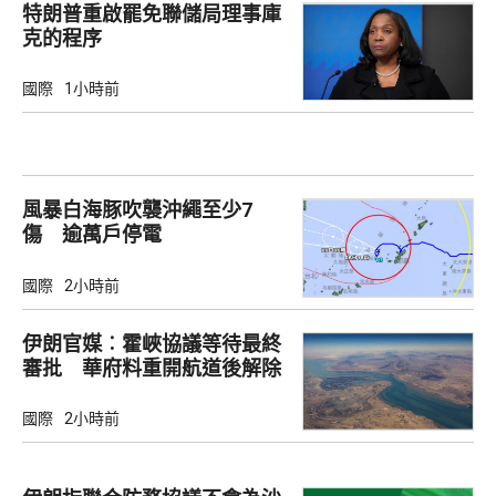
特朗普重啟罷免聯儲局理事庫
克的程序
國際
1小時前
風暴白海豚吹襲沖繩至少7
傷 逾萬戶停電
國際
2小時前
伊朗官媒︰霍峽協議等待最終
審批 華府料重開航道後解除
封鎖
國際
2小時前