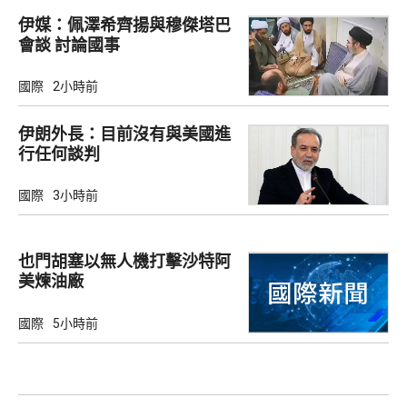
伊媒：佩澤希齊揚與穆傑塔巴
會談 討論國事
國際
2小時前
伊朗外長：目前沒有與美國進
行任何談判
國際
3小時前
也門胡塞以無人機打擊沙特阿
美煉油廠
國際
5小時前