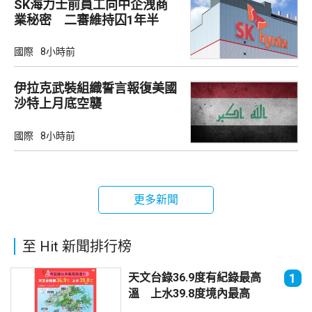
SK海力士前員工向中企洩商
業秘密 二審維持囚1年半
國際
8小時前
伊拉克武裝組織誓言報復美國
沙特上月底空襲
國際
8小時前
更多新聞
至 Hit 新聞排行榜
天文台錄36.9度有紀錄最高
1
溫 上水39.8度境內最高