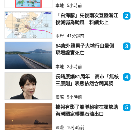
本地
5小時前
「白海豚」先後兩次登陸浙江
2
後減弱為颱風 料續北上
兩岸
41分鐘前
64歲外籍男子大埔行山暈倒
3
現場證實死亡
本地
2小時前
長崎原爆81周年 高市「無核
4
三原則」表態依然含糊其詞
國際
5小時前
據報有影子船隊秘密在霍峽助
5
海灣國家轉運石油出口
國際
10小時前