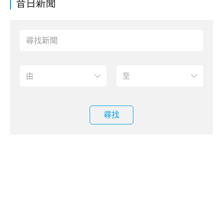
昔日新聞
尋找