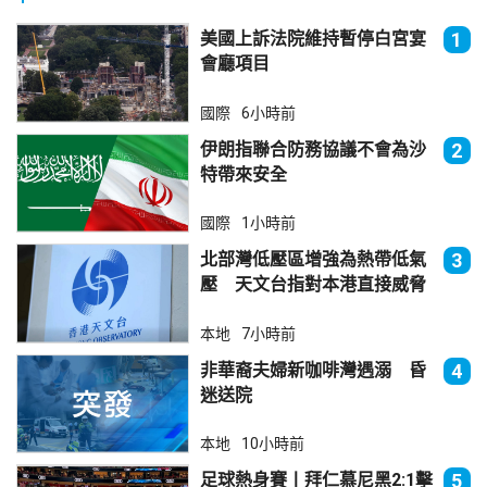
美國上訴法院維持暫停白宮宴
1
會廳項目
國際
6小時前
伊朗指聯合防務協議不會為沙
2
特帶來安全
國際
1小時前
北部灣低壓區增強為熱帶低氣
3
壓 天文台指對本港直接威脅
不大
本地
7小時前
非華裔夫婦新咖啡灣遇溺 昏
4
迷送院
本地
10小時前
足球熱身賽丨拜仁慕尼黑2:1擊
5