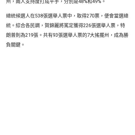
州，兩人支持度打成平手，分別是48%和49%。
總統候選人在538張選舉人票中，取得270票，便會當選總
統。綜合各民調，賀錦麗將篤定獲得226張選舉人票，特
朗普則為219張。共有93張選舉人票的7大搖擺州，成為勝
負關鍵。