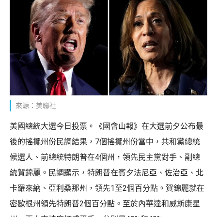
來源：美聯社
美國總統大選今日投票。《國會山報》在大選前夕公布最
後的搖擺州份民調結果，7個搖擺州份當中，共和黨總統
候選人、前總統特朗普在4個州，領先民主黨對手、副總
統賀錦麗。民調顯示，特朗普在賓夕法尼亞、佐治亞、北
卡羅來納、亞利桑那州，領先1至2個百分點。賀錦麗就在
密歇根州領先特朗普2個百分點。至於內華達和威斯康星