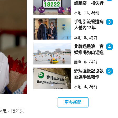
話騙案 損失近
6900萬元
本地
11小時前
手術引流管遺病
3
人體內12年
女醫生石岳容專
本地
8小時前
業失當除牌1個
月
北韓遇熱浪 官
4
媒推喝狗肉湯進
補
國際
8小時前
鄧炳強批記協執
5
委選舉黑箱作
業 警告如危害
本地
4小時前
國安一定「釘死
你」
更多新聞
休息，取消原