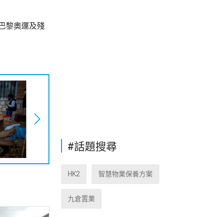
巴黎奧運及殘
#話題搜尋
HK2
智慧物業保養方案
九倉置業