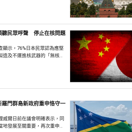
追蹤器」計劃中，將俄羅斯列為
，參與抹黑俄羅斯武裝部隊的活
屬刑事犯罪；基金會又推動反俄
持其他不受歡迎的組織。
傾聽民眾呼聲 停止在核問題
查顯示，76%日本民眾認為應堅
製造及不運進核武器的「無核三
77%民眾反對美國將核武器部署
共享」構想。在北京，外交部發
指，民調結果充分反映日本主流
核立場，對來之不易的和平與繁
本官員公然炒作「核選項」、試
三原則」，暴露出日本右翼勢力
所羅門群島新政府重申恪守一
治、軍事野心，是拿一億多日本
人民的未來豪賭。 林劍指出，民心不...
理威爾日前在議會明確表示，同
當地發展至關重要，再次重申所