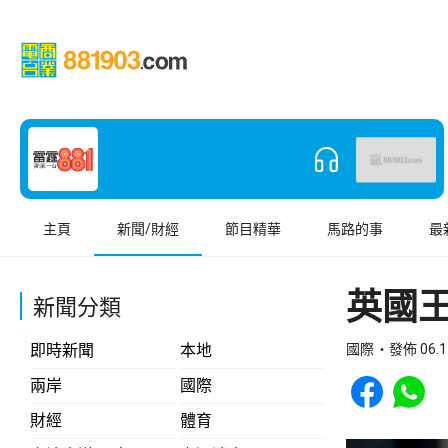
主頁
新聞/財經
節目精華
馬路的事
最
英國
新聞分類
即時新聞
本地
國際
發佈 06.1
Share to Face
Share t
兩岸
國際
財經
體育