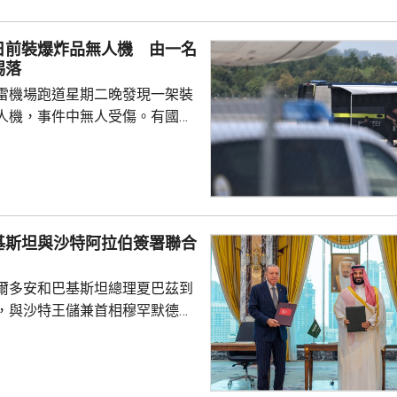
案警局及醫院，要求積極救治傷
死者遺體。使館已聯繫死者在國
日前裝爆炸品無人機 由一名
家屬在泰國善後提...
踢落
雷機場跑道星期二晚發現一架裝
人機，事件中無人受傷。有國會
一名機場巴士司機發現無人機低
踢落，無人機之後跌下地面，形
膽及勇敢，亦非常危險，但就因
次無人機襲擊。薩克森州內政部
行為，但指不應仿傚，應先通知
基斯坦與沙特阿拉伯簽署聯合
近被發現，檢察官已展開反恐調
爾多安和巴基斯坦總理夏巴茲到
言人表示，總理默茨已召...
，與沙特王儲兼首相穆罕默德在
，簽署聯合防務協議，期望增強
行為的集體威懾力，如果三國中
武裝攻擊，都會被視為對三國的