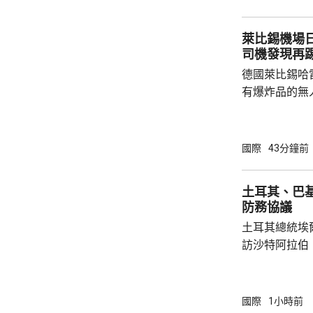
後，已聯繫辦
者，妥善保存
萊比錫機場
內的親屬，將為
司機發現再
德國萊比錫哈
有爆炸品的無
議員透露，是
空飛行，將其
容司機行為大
國際
43分鐘前
此可能阻止一
長讚揚司機的
土耳其、巴
當局。 報道指，涉事無人機在一架烏克蘭安東
防務協議
諾夫運輸機附
土耳其總統埃
查。德國政府發
訪沙特阿拉伯
聖城麥加會面
針對任何侵略
任何一國遭受
國際
1小時前