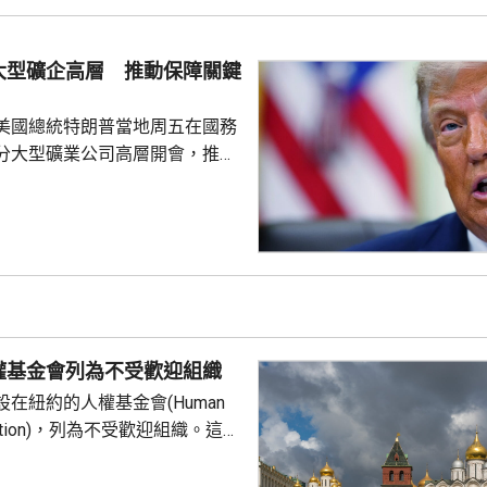
要加強三國在各個領域的防務合
述有土耳其官員指，協議純屬防
大型礦企高層 推動保障關鍵
諾為防禦目的提供相互支持，不
組織或個人，亦向其他區...
美國總統特朗普當地周五在國務
分大型礦業公司高層開會，推動
友關鍵礦產供應的議程。報道
普早前否認彈藥庫存嚴重短缺，
關鍵礦產來補充伊朗戰事期間耗
，包括精確制導導彈與防空攔截
鎢和鍺等礦產供應對這些武器至
當局亦尋求減少美國對中國供應
劃宣布一系列協議和諒解備忘
權基金會列為不受歡迎組織
在紐約的人權基金會(Human
undation)，列為不受歡迎組織。這個
俄羅斯異見人士納瓦爾尼的遺孀
，人權基金