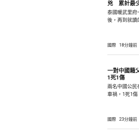
兇 累計最少
泰國暖武里府
後，再到就讀
內，2宗案件
傷，其中9人
當地警方指，
國際
18分鐘前
毫米口徑手槍
過後再回校行
槍手曾在課室
一對中國籍
手槍換子彈。
1死1傷
園，共檢獲34發
兩名中國公民
車禍，1死1
傳媒報道，死
單車去到一處
歲父親當場死
國際
23分鐘前
治。死者遺體
國駐泰國大使