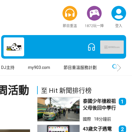
節目重溫
1872玩一陣
登入
搜尋
DJ主持
my903.com
節目重溫服務計劃
周活動
至 Hit 新聞排行榜
泰國少年槍殺祖
1
父母後回中學行
兇 累計最少8
國際
18分鐘前
死23傷
43歲女子遇電
2