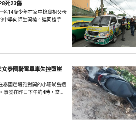
8死23傷
一名14歲少年在家中槍殺祖父母
的中學向師生開槍。連同槍手在
共造成最少8人死亡、30多人受
傷勢嚴重，另外10多人已出院。
槍手早上先在家中，用祖父的9
，槍殺同住的祖父和祖母，10時
兇。網上片段見到，穿紫色衣的
外的走廊行過，亦有人拍到他為
父女泰國騎電單車失控墮崖
校方事後疏散學生，警方圍封校
子彈和2個備...
在泰國芭堤雅對開的小珊瑚島遇
傷。事發在昨日下午約4時，當地
者是一對父女，當時騎租用的電
彎位落斜時，失控跌落懸崖，51
亡，年約30歲的女兒受傷送院救
安放在醫院，等待家屬認領。 中
館表示，收到中國公民傷亡信息