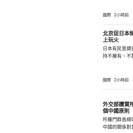
會在其「暴政
完全專制政權
國際
2小時前
動，有關行為
制裁，以及支
北京促日本
上玩火
日本有民意調
持不擁有、不
原則」；另有
至日本的「核
言人林劍回應
國際
2小時前
民意的鮮明反
榮的珍惜。日
圖突破「無核
外交部讚賞
日益膨脹的政
個中國原則
所羅門群島總
中國的關係對