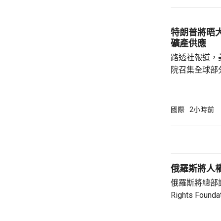
攻擊。 協議未有具體提到涉及哪些防務承諾或
義務，但指明
作。路透社引
特朗普將晤
禦性質，僅承
礦產供應
針對任何國家、
路透社報道，
院召集全球部
保障美國和盟
指，雖然特朗
但華府正急需
國際
2小時前
損的武器庫存
彈，而稀土、
關重要，同時
鏈的依賴，計
俄羅斯將人
錄。 消息人士預計，出席的業界巨頭包括全
球...
俄羅斯將總部設
Rights Fo
基金會由已故
尤利婭擔任主席。 俄羅斯檢察院指