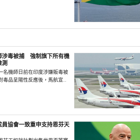
府將恪守一個中國原則。在北
言人林劍回應指，世界上只有一
是中國領土不可分割的一部分，
門群島新政府重申堅定恪守一個
有力維護雙邊關係政治基礎，亦
供了必要條件。 林劍表示，
門群島持續深化新時代相互尊
師涉毒被捕 強制旗下所有機
的全面戰略夥伴關係，推動兩
檢測
一名機師日前在印度涉嫌販毒被
對毒品呈陽性反應後，馬航宣布
0名機師實施強制毒品檢測，預計本
成，若機師未能在規定期限內完成
執行飛行任務，機艙服務員亦都
公司重申對任何的不當行為採取
成員協會一致重申支持恩芬天
機場後，被海關在行李內搜出25
7萬粒搖頭丸以及少量冰毒。馬