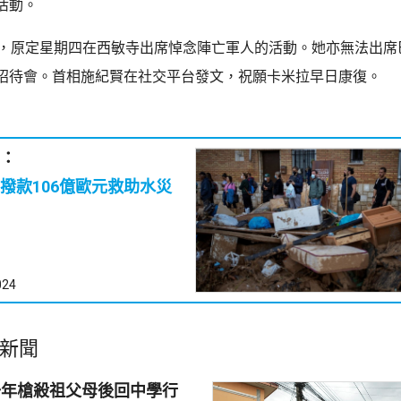
活動。
拉，原定星期四在西敏寺出席悼念陣亡軍人的活動。她亦無法出席
招待會。首相施紀賢在社交平台發文，祝願卡米拉早日康復。
：
撥款106億歐元救助水災
024
新聞
少年槍殺祖父母後回中學行