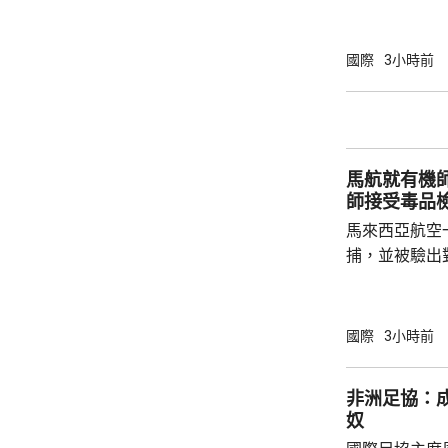
羅門群島新政
京，外交部發
個中國，台灣
國際
3小時前
中方讚賞所羅
中國原則，將
為深化彼此合作提
中方願同所羅
馬航就有機
重、共同發展
師接受毒品
國...
馬來西亞航空
捕，並被驗出
對旗下126
月15日前完
篩檢，將不得
國際
3小時前
要接受檢測。
零容忍態度。 涉案的39歲馬航機師，上月28
非洲足協：
日抵達雅加達
奴
公斤，相當於