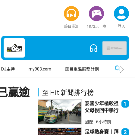
節目重溫
1872玩一陣
登入
搜尋
DJ主持
my903.com
節目重溫服務計劃
已贏逾
至 Hit 新聞排行榜
泰國少年槍殺祖
1
父母後回中學行
兇 累計最少8
國際
6小時前
死23傷
足球熱身賽丨拜
2