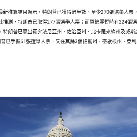
最新推算結果顯示，特朗普已獲得過半數、至少270張選舉人票
社推測，特朗普已取得277張選舉人票；而賀錦麗暫時有224張選
，特朗普已贏出賓夕法尼亞州，佐治亞州、北卡羅來納州及威斯
朗普已手握61張選舉人票，又在其餘3個搖擺州、密歇根州、亞