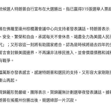
統候選人特朗普自行宣布在大選勝出，指已贏得315張選舉人票
晨在佛羅里達州棕櫚灘會議中心向支持者發表講話。特朗普表示
、安全、繁榮和自由，承諾每天不會休息、竭盡全力為美國人民
代」；又形容這一刻將有助國家癒合，認為是時候將過去四年的
誓言會封鎖美國邊界，不再讓非法移民進入，並會償還債務和減
有戰爭。
檔萬斯亦發表感言，感謝特朗普和選民的支持，又形容大家剛剛
東山再起。
賀錦麗形勢嚴峻，團隊表示，賀錦麗無計劃選舉夜發表講話。據
朗普在搖擺州份勝出後，競選總部一片沉寂。