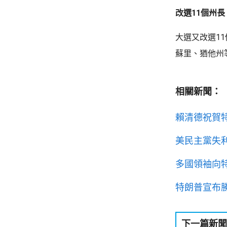
改選11個州
大選又改選1
蘇里、猶他州
相關新聞：
賴清德祝賀
美民主黨失
多國領袖向
特朗普宣布
下一篇新聞