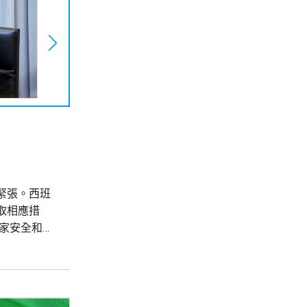
緊張。西班
取相應措
家安全和邊
境管控措
恐怖主義風