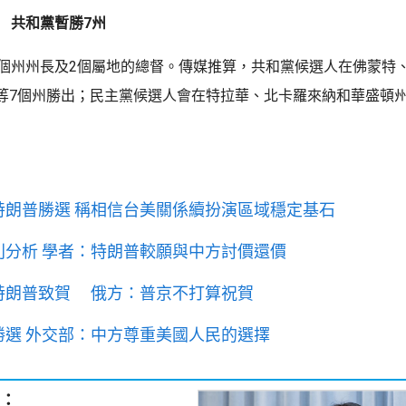
長 共和黨暫勝7州
1個州州長及2個屬地的總督。傳媒推算，共和黨候選人在佛蒙特
等7個州勝出；民主黨候選人會在特拉華、北卡羅來納和華盛頓
特朗普勝選 稱相信台美關係續扮演區域穩定基石
利分析 學者：特朗普較願與中方討價還價
特朗普致賀 俄方：普京不打算祝賀
勝選 外交部：中方尊重美國人民的選擇
：