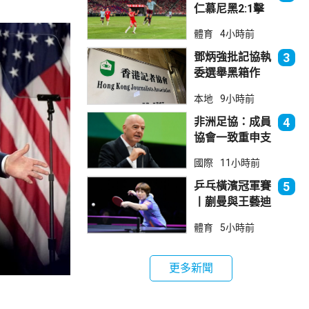
仁慕尼黑2:1擊
敗阿士東維拉
體育
4小時前
鄧炳強批記協執
3
委選舉黑箱作
業 警告如危害
本地
9小時前
國安一定「釘死
你」
非洲足協：成員
4
協會一致重申支
持恩芬天奴
國際
11小時前
乒乓橫濱冠軍賽
5
丨蒯曼與王藝迪
晉級女單8強
體育
5小時前
更多新聞