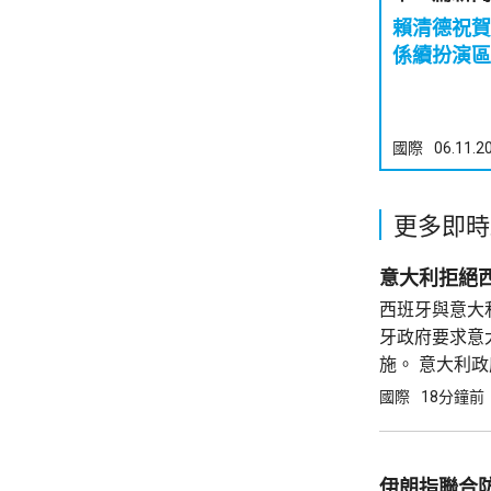
賴清德祝賀特朗普
係續扮演區
國際
06.11.2
更多即時
意大利拒絕
西班牙與意大
牙政府要求意
施。 意大利
境管理事務將
國際
18分鐘前
施，至少持續
險、不會出...
伊朗指聯合