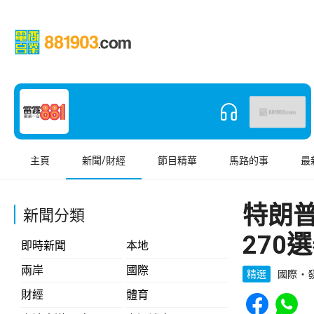
主頁
新聞/財經
節目精華
馬路的事
最
特朗
新聞分類
270
即時新聞
本地
兩岸
國際
精選
國際
發
Share to Face
Share t
財經
體育