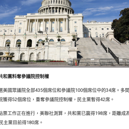
共和黨料奪參議院控制權
選美國眾議院全部435個席位和參議院100個席位中的34席。多
院獲得52個席位，重奪參議院控制權，民主黨暫得42席。
點票工作正在進行，美聯社測算，共和黨已贏得198席，距離成為
民主黨目前得180席。