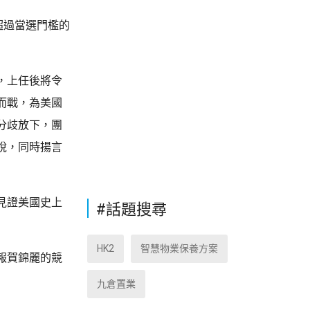
超過當選門檻的
，上任後將令
而戰，為美國
分歧放下，團
稅，同時揚言
見證美國史上
#話題搜尋
HK2
智慧物業保養方案
報賀錦麗的競
九倉置業