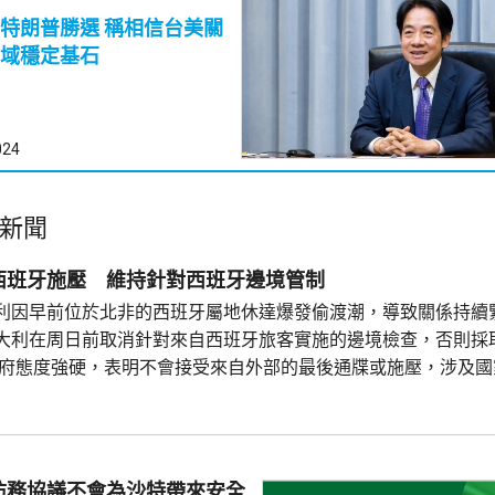
勝選 稱相信台美關
域穩定基石
024
新聞
西班牙施壓 維持針對西班牙邊境管制
利因早前位於北非的西班牙屬地休達爆發偷渡潮，導致關係持續
大利在周日前取消針對來自西班牙旅客實施的邊境檢查，否則採
政府態度強硬，表明不會接受來自外部的最後通牒或施壓，涉及國
自主作出決定。意大利會維持針對經西班牙入境第三國公民的邊
至本月15日。意大利政府的聲明強調，只有在確認不存在安全和
防務協議不會為沙特帶來安全