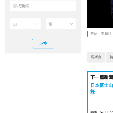
來源：美聯社
尋找
馬斯克
下一篇新聞
日本富士山
錄
國際
06.11.2