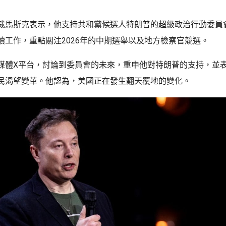
裁馬斯克表示，他支持共和黨候選人特朗普的超級政治行動委員
續工作，重點關注2026年的中期選舉以及地方檢察官競選。
媒體X平台，討論到委員會的未來，重申他對特朗普的支持，並
民渴望變革。他認為，美國正在發生翻天覆地的變化。