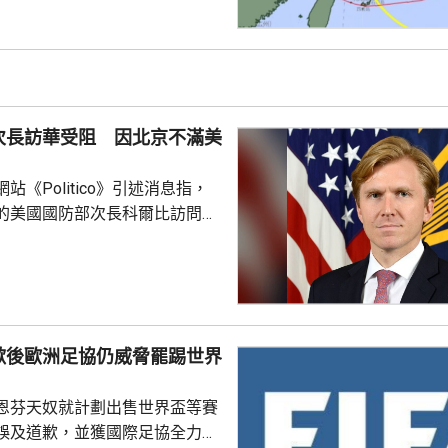
導致房屋倒塌。氣象廳預計，沖
群島未來一日將受到線狀雨帶影
雨量可能達到200毫米，呼籲當
流氾濫等。 受風暴影響，
今日共有470班航機取消，明日
次長訪華受阻 因北京不滿美
取消。
站《Politico》引述消息指，
的美國國防部次長科爾比訪問中
，形容北京對此態度冷淡，原因
12月批准110億美元的對台軍
口限制、台海局勢，以至解放軍
活動而動盪不安，五角大樓官員
歉後歐洲足協仍威脅罷踢世界
穩定兩國關係，他最近數月一直
問邀請，並在中國國防大學發表
恩芬天奴就計劃出售世界盃等賽
部官員與北...
誤及道歉，並獲國際足協全力支