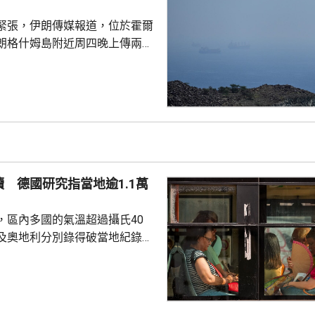
庫存問題爭執。特朗普...
緊張，伊朗傳媒報道，位於霍爾
朗格什姆島附近周四晚上傳兩次
引述消息人士指，爆炸聲是伊朗
峽入口打擊敵對目標所致，伊朗
動成果。
 德國研究指當地逾1.1萬
，區內多國的氣溫超過攝氏40
及奧地利分別錄得破當地紀錄的
1.2度。德國有研究報告指，截至上
今年已有超過1.1萬人高溫致
16年以來當地的相關死亡人數紀
全國所有主要城市列為最高級別