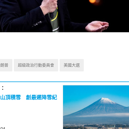
特朗普
超級政治行動委員會
美國大選
：
山頂積雪 創最遲降雪紀
024