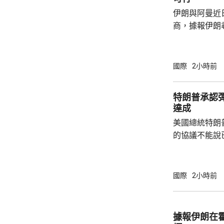
伊朗與阿曼近
商，據報伊朗
等於貨物價值
運界消息指，
已制裁伊朗負
國際
2小時前
海峽管理局」
受伊朗政府提
特朗普承認
境費，將引起
達成
結。 業界人士指，另一個複雜因素是，英國保
美國總統特朗
險機構「勞合社
的協議不能說
上已經開放，
進展良好，相信
在白宮見記者
國際
2小時前
緊張，但已每
的彈藥供應幾
建造更多工廠
據報伊朗在
前有報道指，