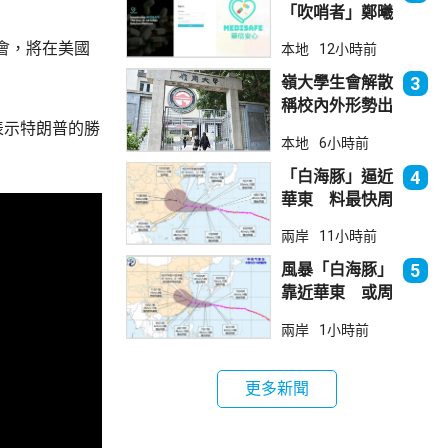
「吹哨者」鄭曦
琳踢保 警：仍
會，將在美國
本地
12小時前
進行刑事調查
嶺大學生會解散
3
稱校內外形勢出
表示特朗普的勝
現變化
本地
6小時前
「白海豚」逼近
4
華東 料最快周
日登陸浙閩
兩岸
11小時前
風暴「白海豚」
5
靠近華東 或周
日登陸浙閩沿岸
兩岸
1小時前
更多新聞