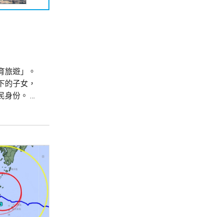
育旅遊」。
下的子女，
公民身份。
展成一門生
推出新的限