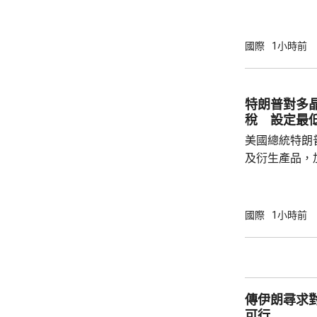
持後，仍未能
的威脅。 歐洲足協發表聲明，指他們提出了明
確條件，第一
國際
1小時前
二是必須確保
犯。但這些條
芬天奴擔任國
特朗普對多晶
足球員協會則
稅 設定最
美國總統特朗
及衍生產品，加
效。特朗普又
低價格，其中
斤100美元；
國際
1小時前
組件每瓦38美仙。 公告又授權
劃，若企業承
矽、晶圓或太
年1月20日
傳伊朗尋求
關產品免繳新
可行