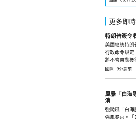
更多即時
特朗普簽令
美國總統特朗
行政命令規定
將不會自動獲
特朗普在白宮
國際
9分鐘前
意，每年可能
制。 ...
風暴「白海豚
消
強颱風「白海
強風暴雨。「
和鹿兒島縣奄
小時144公里