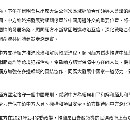
強，下午在昆明會見出席大湄公河次區域經濟合作領導人會議的
調，中方始終把發展對緬關係置於中國周邊外交的重要位置，將
國情的發展道路，願同緬方不斷鞏固增進政治互信，深化戰略合
國命運共同體建設走深走實。
中方支持緬方推進政治和解與轉型進程，願同緬方穩步推進中緬
網賭電詐等跨境犯罪活動，希望緬方切實保障中方在緬人員、機
緬方加強在多邊領域的團結協作，同廣大發展中國家一道努力，
緬方堅定恪守一個中國原則，感謝中方為緬甸和平和解和緬北和
全力確保在緬中方人員、機構和項目安全。緬方期待同中方深化
軍方在2021年2月發動政變，推翻昂山素姬領導的民選政府上台