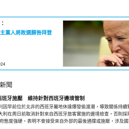
：
主黨人將敗選歸咎拜登
024
新聞
西班牙施壓 維持針對西班牙邊境管制
利因早前位於北非的西班牙屬地休達爆發偷渡潮，導致關係持續
大利在周日前取消針對來自西班牙旅客實施的邊境檢查，否則採
政府態度強硬，表明不會接受來自外部的最後通牒或施壓，涉及國
自主作出決定。意大利會維持針對經西班牙入境第三國公民的邊