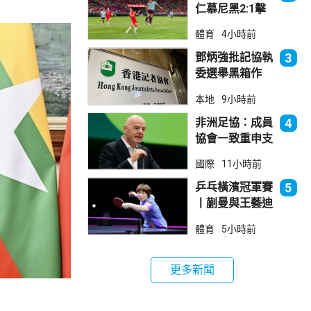
仁慕尼黑2:1擊
敗阿士東維拉
體育
4小時前
鄧炳強批記協執
3
委選舉黑箱作
業 警告如危害
本地
9小時前
國安一定「釘死
你」
非洲足協：成員
4
協會一致重申支
持恩芬天奴
國際
11小時前
乒乓橫濱冠軍賽
5
丨蒯曼與王藝迪
晉級女單8強
體育
5小時前
更多新聞