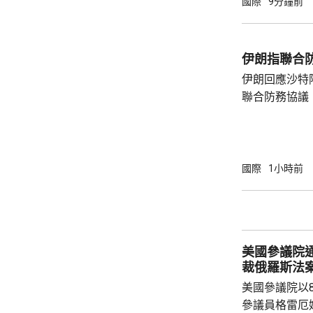
國際
9分鐘前
施，至少持續
險、不會出...
伊朗指聯合
伊朗回應沙特
聯合防務協議
伊朗議會的國
雷扎伊在社交
單方面榨取，
果改變政策，就
國際
1小時前
及以色列二月
特及區內其他
據沙特與土耳
議，如果三國中
美國參議院
裁俄羅斯法
美國參議院以
參議員格雷厄