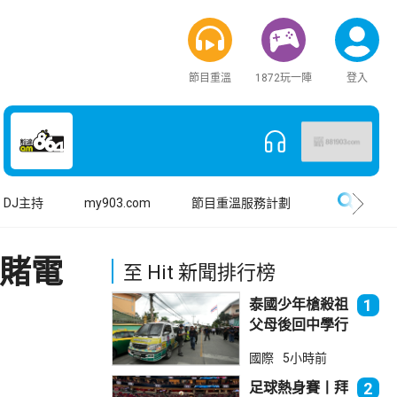
節目重溫
1872玩一陣
登入
搜尋
DJ主持
my903.com
節目重溫服務計劃
網賭電
至 Hit 新聞排行榜
泰國少年槍殺祖
1
父母後回中學行
兇 累計最少8
國際
5小時前
死23傷
足球熱身賽丨拜
2