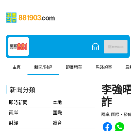
主頁
新聞/財經
節目精華
馬路的事
最
李強
新聞分類
詐
即時新聞
本地
兩岸
國際
兩岸, 國際
發佈 
Share to Face
Share t
財經
體育