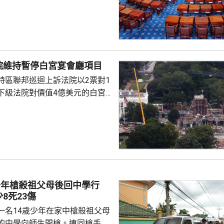
斯用於俄烏戰事的資金來源。 有
統特朗普，向全球購買最多俄羅
氣的5個國家，包括中國及印度
裁俄羅斯總統普京、俄羅斯的軍
機構、能源項目，以及用來規避
院維持暫停白宮宴會廳項目
措施的運油輪。 格雷厄姆與
特區聯邦巡迴上訴法院以2票對1
連斯基關係密切，上月去世前曾
下級法院對價值4億美元的白宮
連基斯其後到華...
布暫停令。但上訴法院的裁決將
行，以便特朗普政府有時間提出上
特朗普在未經國會批准下，興建
。政府辯稱，白宮宴會廳對於舉
動，以及保障白宮安全具有必要
少年槍殺祖父母後回中學行
8死23傷
一名14歲少年在家中槍殺祖父母
的中學向師生開槍。連同槍手在