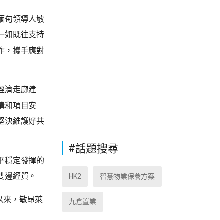
緬甸領導人敏
一如既往支持
作，攜手應對
經濟走廊建
構和項目安
堅決維護好共
#話題搜尋
平穩定發揮的
雙邊經貿。
HK2
智慧物業保養方案
以來，敏昂萊
九倉置業