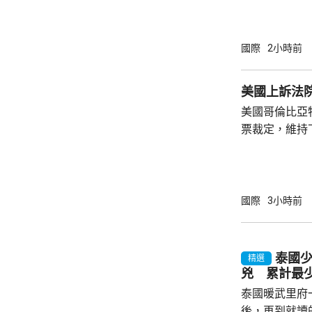
案，打擊俄羅
關法案授權總
斯石油及天然
國際
2小時前
加徵關稅、制
政領袖、金融
美國上訴法
美國現有對俄制裁
美國哥倫比亞
烏克蘭總統澤
票裁定，維持
訪問烏克蘭。澤
宴會廳項目頒
暫緩14日執
訴。 美國聯邦地區法官早前指，沒有任何聯邦
法律賦予總統
國際
3小時前
宴會廳的權力
辦大型正式活
性。
泰國
精選
兇 累計最少
泰國暖武里府
後，再到就讀