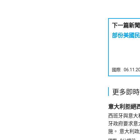
下一篇新聞
部份美國民
國際
06.11.2
更多即時
意大利拒絕
西班牙與意大
牙政府要求意
施。 意大利
境管理事務將