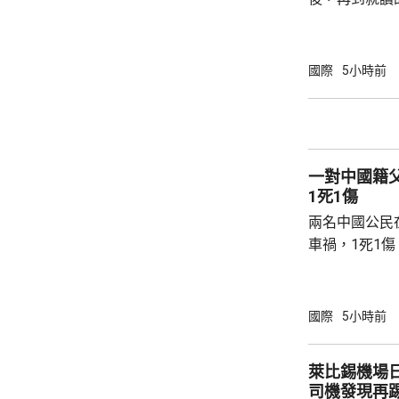
內，2宗案件
傷，其中9人
當地警方指，
國際
5小時前
毫米口徑手槍
過後再回校行
槍手曾在課室
手槍換子彈。
一對中國籍
園，共檢獲34發
1死1傷
兩名中國公民
車禍，1死1
傳媒報道，死
單車去到一處
歲父親當場死
國際
5小時前
治。死者遺體
國駐泰國大使
萊比錫機場
後，已聯繫辦
司機發現再