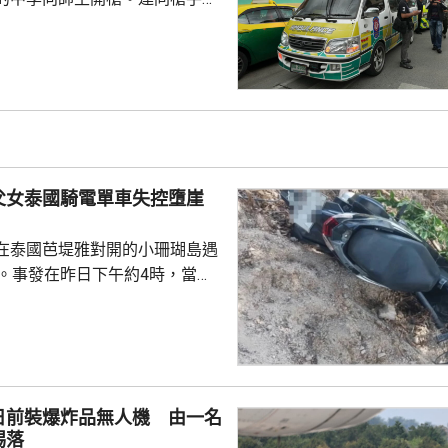
共造成最少8人死亡、30多人受
傷勢嚴重，另外10多人已出院。
槍手早上先在家中，用祖父的9
，槍殺同住的祖父和祖母，10時
兇。網上片段見到，穿紫色衣的
外的走廊行過，亦有人拍到他為
校方事後疏散學生，警方圍封校
父女泰國騎電單車失控墮崖
子彈和2個備...
在泰國芭堤雅對開的小珊瑚島遇
傷。事發在昨日下午約4時，當地
者是一對父女，當時騎租用的電
彎位落斜時，失控跌落懸崖，51
亡，年約30歲的女兒受傷送院救
安放在醫院，等待家屬認領。 中
館表示，收到中國公民傷亡信息
日前裝爆炸品無人機 由一名
案警局及醫院，要求積極救治傷
踢落