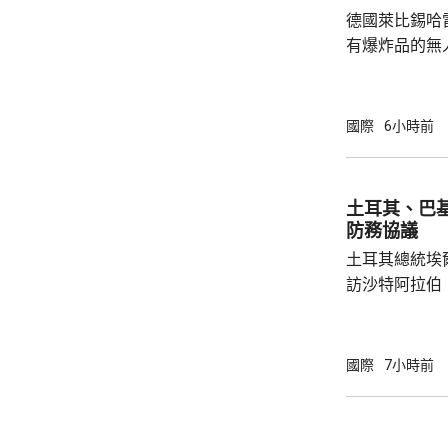
者，妥善保存
德國萊比錫哈
內的親屬，將為
有爆炸品的無
議員透露，是
空飛行，將其
容司機行為大
國際
6小時前
此可能阻止一
長讚揚司機的
當局。 報道指，涉事無人機在一架烏克蘭安東
土耳其、巴
諾夫運輸機附
防務協議
查。德國政府發
土耳其總統埃
訪沙特阿拉伯
聖城麥加會面
針對任何侵略
任何一國遭受
國際
7小時前
攻擊。 協議未有具體提到涉及哪些防務承諾或
義務，但指明
作。路透社引