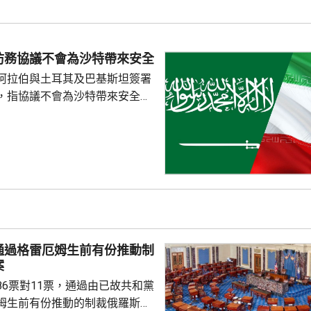
至本月15日。意大利政府的聲明強調，只有在確認不存在安全和
防務協議不會為沙特帶來安全
阿拉伯與土耳其及巴基斯坦簽署
，指協議不會為沙特帶來安全。
家安全與外交政策委員會發言人
平台發文，指沙特多年來被美國
仍然未能得到安全，認為沙特如
不必向他人乞求安全。 自美國
底向伊朗採取軍事行動以來，沙
美國盟友多次受到伊朗攻擊。根
其及巴基斯坦簽署的聯合防務協
任何一國遭受武裝攻擊，...
通過格雷厄姆生前有份推動制
案
86票對11票，通過由已故共和黨
姆生前有份推動的制裁俄羅斯法