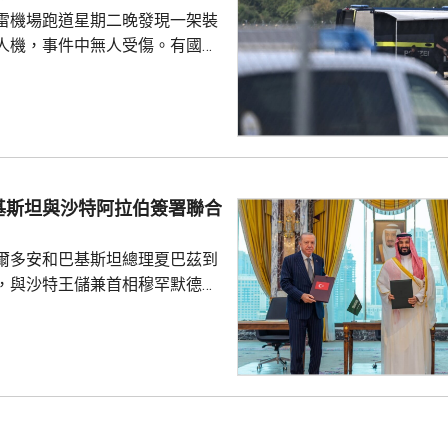
死者遺體。使館已聯繫死者在國
雷機場跑道星期二晚發現一架裝
家屬在泰國善後提...
人機，事件中無人受傷。有國會
一名機場巴士司機發現無人機低
踢落，無人機之後跌下地面，形
膽及勇敢，亦非常危險，但就因
次無人機襲擊。薩克森州內政部
行為，但指不應仿傚，應先通知
基斯坦與沙特阿拉伯簽署聯合
近被發現，檢察官已展開反恐調
言人表示，總理默茨已召...
爾多安和巴基斯坦總理夏巴茲到
，與沙特王儲兼首相穆罕默德在
，簽署聯合防務協議，期望增強
行為的集體威懾力，如果三國中
武裝攻擊，都會被視為對三國的
要加強三國在各個領域的防務合
述有土耳其官員指，協議純屬防