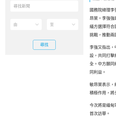
國務院總理李
昂萊。李強強
緬方選擇符合
挑戰，推動兩
尋找
李強又指出，
設，共同打擊
全。中方願同
同利益。
敏昂萊表示，
積極作用，將
今次將是緬甸
首次訪華。