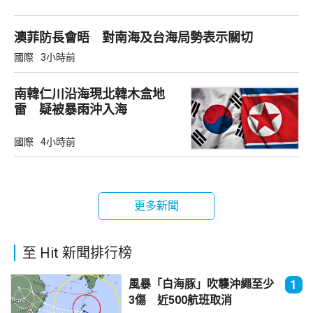
澳菲防長會晤 對南海及台海局勢表示關切
國際
3小時前
南韓仁川沿海現北韓木盒地
雷 疑被暴雨沖入海
國際
4小時前
更多新聞
至 Hit 新聞排行榜
風暴「白海豚」吹襲沖繩至少
1
3傷 近500航班取消