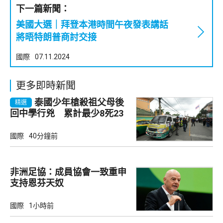
下一篇新聞：
美國大選｜拜登本港時間午夜發表講話
將晤特朗普商討交接
國際
07.11.2024
更多即時新聞
泰國少年槍殺祖父母後
精選
回中學行兇 累計最少8死23
傷
國際
40分鐘前
非洲足協：成員協會一致重申
支持恩芬天奴
國際
1小時前