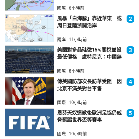
國際
6小時前
風暴「白海豚」靠近華東 或
2
周日登陸浙閩沿岸
兩岸
11小時前
美國對多晶硅徵15%關稅並設
3
最低價格 盧特尼克：中國無
法再傾銷
國際
8小時前
傳美國防部次長訪華受阻 因
4
北京不滿美對台軍售
國際
10小時前
恩芬天奴道歉後歐洲足協仍威
5
脅罷踢世界盃等賽事
國際
10小時前