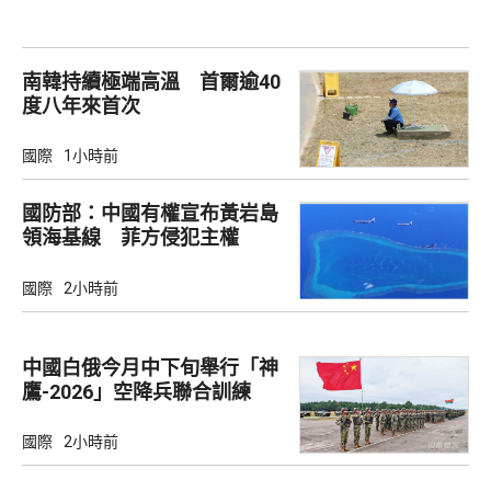
南韓持續極端高溫 首爾逾40
度八年來首次
國際
1小時前
國防部：中國有權宣布黃岩島
領海基線 菲方侵犯主權
國際
2小時前
中國白俄今月中下旬舉行「神
鷹-2026」空降兵聯合訓練
國際
2小時前