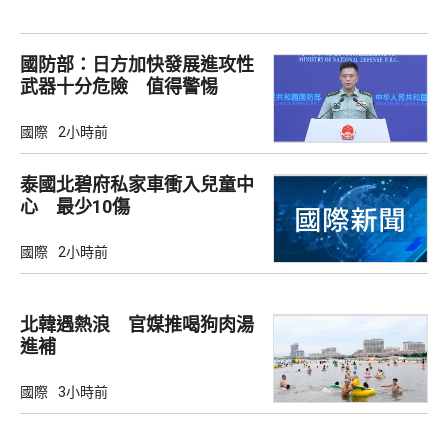
國防部：日方加快發展進攻性
武器十分危險 值得警惕
國際
2小時前
泰國北碧府私家車衝入兒童中
心 最少10傷
國際
2小時前
北韓遇熱浪 官媒推喝狗肉湯
進補
國際
3小時前