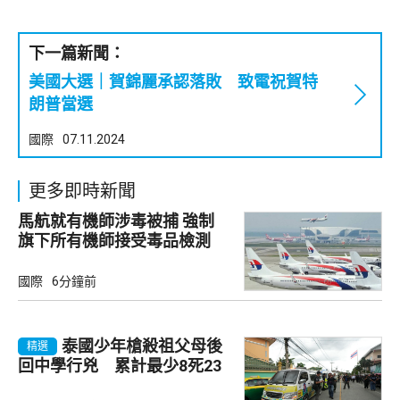
下一篇新聞：
美國大選｜賀錦麗承認落敗 致電祝賀特
朗普當選
國際
07.11.2024
更多即時新聞
馬航就有機師涉毒被捕 強制
旗下所有機師接受毒品檢測
國際
6分鐘前
泰國少年槍殺祖父母後
精選
回中學行兇 累計最少8死23
傷