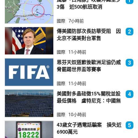
1
3傷 近500航班取消
國際
7小時前
傳美國防部次長訪華受阻 因
2
北京不滿美對台軍售
國際
11小時前
恩芬天奴道歉後歐洲足協仍威
3
脅罷踢世界盃等賽事
國際
11小時前
美國對多晶硅徵15%關稅並設
4
最低價格 盧特尼克：中國無
法再傾銷
國際
10小時前
43歲女子遇電話騙案 損失近
5
6900萬元