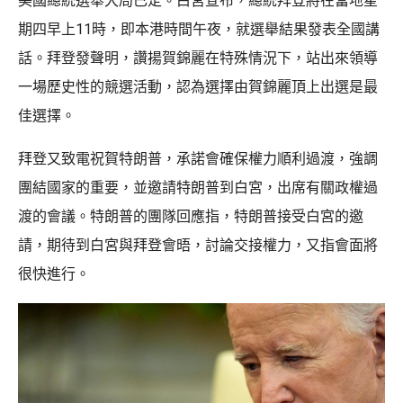
美國總統選舉大局已定。白宮宣布，總統拜登將在當地星
期四早上11時，即本港時間午夜，就選舉結果發表全國講
話。拜登發聲明，讚揚賀錦麗在特殊情況下，站出來領導
一場歷史性的競選活動，認為選擇由賀錦麗頂上出選是最
佳選擇。
拜登又致電祝賀特朗普，承諾會確保權力順利過渡，強調
團結國家的重要，並邀請特朗普到白宮，出席有關政權過
渡的會議。特朗普的團隊回應指，特朗普接受白宮的邀
請，期待到白宮與拜登會晤，討論交接權力，又指會面將
很快進行。