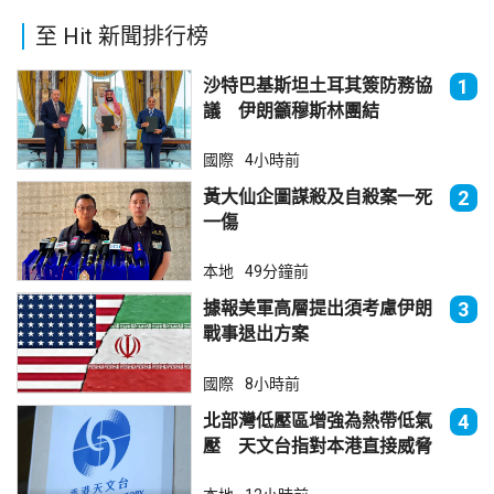
至 Hit 新聞排行榜
沙特巴基斯坦土耳其簽防務協
1
議 伊朗籲穆斯林團結
國際
4小時前
黃大仙企圖謀殺及自殺案一死
2
一傷
本地
49分鐘前
據報美軍高層提出須考慮伊朗
3
戰事退出方案
國際
8小時前
北部灣低壓區增強為熱帶低氣
4
壓 天文台指對本港直接威脅
不大