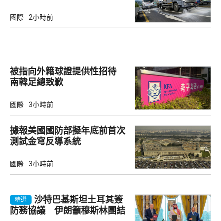
國際
2小時前
被指向外籍球證提供性招待
南韓足總致歉
國際
3小時前
據報美國國防部擬年底前首次
測試金穹反導系統
國際
3小時前
沙特巴基斯坦土耳其簽
精選
防務協議 伊朗籲穆斯林團結