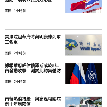
國際
1小時前
美法院阻華府將藥明康德列軍
工名單
國際
2小時前
據報華府評估俄羅斯或於5年
內發動攻擊 測試北約集體防
禦
國際
2小時前
南韓熱浪持續 與高溫相關病
例十年增兩倍