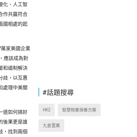
變化、人工智
合作共贏符合
兩國相處的起
7萬家美國企業
，應該成為對
壓和遏制解決
分歧，以互惠
和處理中美關
#話題搜尋
HK2
智慧物業保養方案
一道如何搞好
的後果更是誰
九倉置業
歧，找到兩個