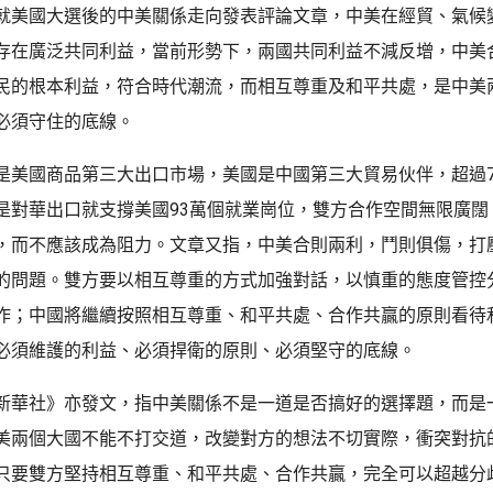
就美國大選後的中美關係走向發表評論文章，中美在經貿、氣候
存在廣泛共同利益，當前形勢下，兩國共同利益不減反增，中美
民的根本利益，符合時代潮流，而相互尊重及和平共處，是中美
必須守住的底線。
是美國商品第三大出口市場，美國是中國第三大貿易伙伴，超過
是對華出口就支撐美國93萬個就業崗位，雙方合作空間無限廣闊
，而不應該成為阻力。文章又指，中美合則兩利，鬥則俱傷，打
的問題。雙方要以相互尊重的方式加強對話，以慎重的態度管控
作；中國將繼續按照相互尊重、和平共處、合作共贏的原則看待
必須維護的利益、必須捍衛的原則、必須堅守的底線。
新華社》亦發文，指中美關係不是一道是否搞好的選擇題，而是
美兩個大國不能不打交道，改變對方的想法不切實際，衝突對抗
只要雙方堅持相互尊重、和平共處、合作共贏，完全可以超越分