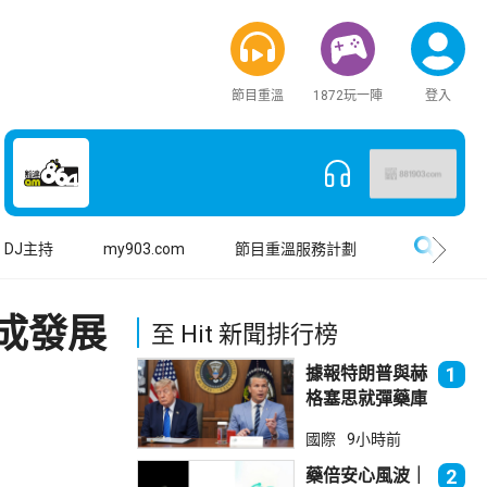
節目重溫
1872玩一陣
登入
搜尋
DJ主持
my903.com
節目重溫服務計劃
成發展
至 Hit 新聞排行榜
據報特朗普與赫
1
格塞思就彈藥庫
存問題爭執
國際
9小時前
藥倍安心風波｜
2