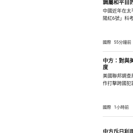
調屬和平目
中國近年在太
陽紅6號」科
的專屬經濟區
海底開採潛在
林劍回應說，
國際
55分鐘前
和平目的，嚴
人類對海洋的
中方：對與
益。 至於中國航母「遼寧艦」去年6月進入太
度
平洋區域，林
美國聯邦調查
防政策，中國軍
作打擊跨國犯
調，中方對與
放態度，願意
神，與美方開
國際
1小時前
展開聯合抓捕
詢問。
中方斥日利