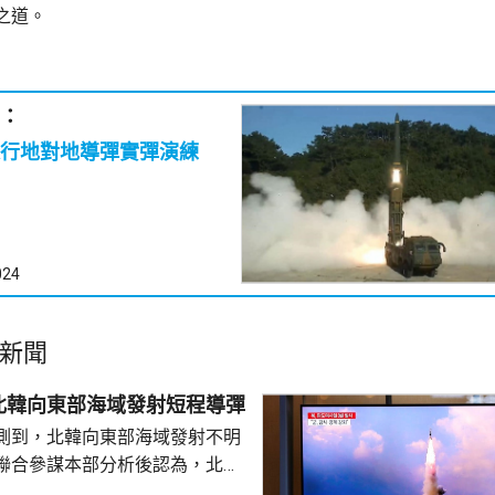
之道。
：
進行地對地導彈實彈演練
024
新聞
北韓向東部海域發射短程導彈
測到，北韓向東部海域發射不明
聯合參謀本部分析後認為，北韓
道導彈。南韓軍方加強監視警