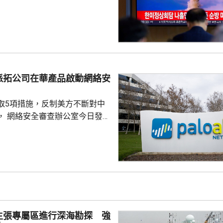
共享北韓彈道導彈的信息，並保
是今年以來的第10次。美國同南
行戰區級的「乙支自由護盾」聯
認為，北韓今次試射導彈，是向
，並展示軍事威懾。
派拓公司在華產品啟動網絡安
取5項措施，反制美方不斷對中
， 網絡安全審查辦公室今日發公
全公司、派拓（Palo Alto
s）在華銷售產品啟動網絡安全審查。
障關鍵信息基礎設施安全穩定運
安全風險隱患，維護國家安全，
全法》及《網絡安全法》，對派
查。 商務部昨日宣布對
反制措施，包括加強無人機相關
主張專屬區進行深海勘探 強
...