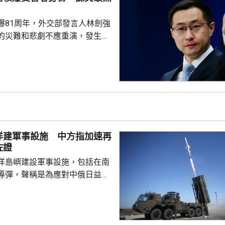
爆81周年，外交部發言人林劍強
的災難和悲劇不應重演，發生核
更應反思銘記，日本軍國主義侵
長鳴。 林劍批評，日本
篡改歷史事實，政治利用「核爆
標籤博取國際同情，刻意淡化日
家造成數千萬人民傷亡，妄圖洗
執政當局近來更企圖整軍擴武，
對日本的核保護、圖謀突破「無
洋建軍事設施 中方指加速再
相官邸高官甚至叫囂謀...
佐證
洋島嶼建設軍事設施，包括在南
導彈，聲稱是為應對中俄日益頻
。中國外交部發言人林劍批評日
加速再軍事化的又一佐證，敦促
抹黑，切實反躬自省，認真汲取
在錯誤道路越走越遠。 林劍