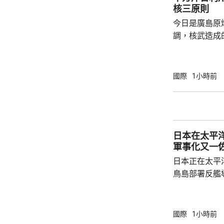
核三原則
今日是廣島原
調，核武造成
爆的特定背景
略擴張的教訓必須警鐘
右翼勢力長期
國際
1小時前
受害者」身份
本侵略周邊國
脫侵略罪責，
尋求美國強化
日本在太平
核三原則」，首
軍事化又一
日本正在太平
鳥島部署反艦
繁的軍事行動
方有關行徑是
日方停止造謠
國際
1小時前
歷史教訓，不要