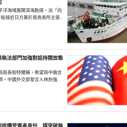
的
平洋海域展開深海勘探，派「向
考船接近日方基於南鳥島所主張
。被問到中方是否計劃在太平洋
的稀土資源，中國外交部發言人
中方開展的海洋科研活動服務是
格遵守國際法規定，旨在提升全
科學認知、促進國際社會整體利
美執法部門加強對話持開放態
劍強調，中國一貫奉行防禦性國
局局長帕特爾稱，希望與中俄合
艦在有關海域活動完全符...
罪。中國外交部發言人林劍強
美國執法部門加強對話溝通持開
繼續本著平等、尊重和互惠精
展執法領域合作。至於雙方是否
行動和人員交流，要向主管部門
用核爆受害者身份 謀突破無