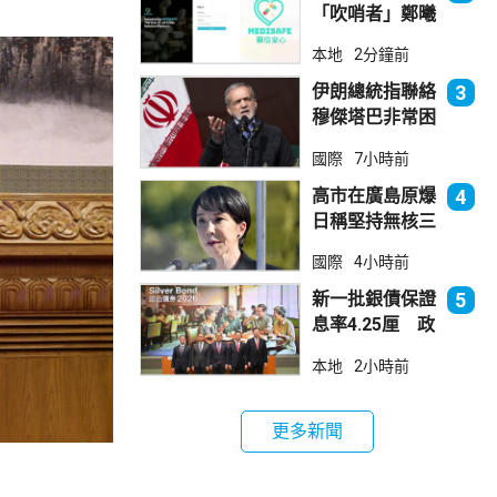
「吹哨者」鄭曦
琳踢保 警：仍
本地
2分鐘前
進行刑事調查
伊朗總統指聯絡
3
穆傑塔巴非常困
難 斥有人試圖
國際
7小時前
製造分裂
高市在廣島原爆
4
日稱堅持無核三
原則 分析指僅
國際
4小時前
止步說明現狀
新一批銀債保證
5
息率4.25厘 政
府：參考市況具
本地
2小時前
吸引力
更多新聞