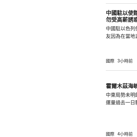
說，二戰時期
中國駐以使
行，為亞洲鄰
勿受高薪誘
日不僅拒絕反
中國駐以色列
周邊國家威脅等
友因為在當地
而導致權益受
建築工人務必
政策要求和當
國際
3小時前
同，並投保相
工，踏實賺錢
和高薪誘惑，輕易跳槽。
霍爾木茲海
注以色列方面
中東局勢未明
越嚴厲的清理整
運量過去一日
周三只有2艘
日的8艘。曼
懸掛巴哈馬旗
的20艘。 報道指，伊朗戰事2月開始前，每日
國際
4小時前