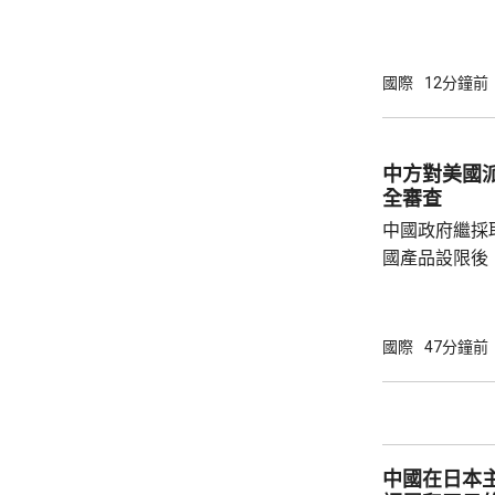
戒，並同美日
持戒備態勢。 今次是北韓時隔42天再度發射
彈道導彈，也
國際
12分鐘前
韓今個月將舉
合軍演；分析
美韓表達不滿
中方對美國
全審查
中國政府繼採
國產品設限後
告，對美國網絡安
Network
公告指，為保
國際
47分鐘前
行，防範網絡
依據《國家安
拓產品實施網絡安全審
美國採取5項
中國在日本
兩用物項對出口管