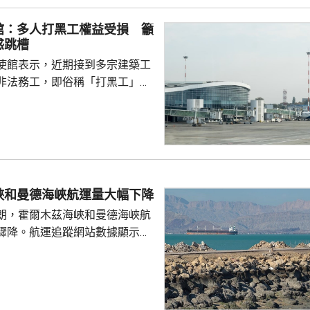
日本肆意侵略擴張，犯下滔天罪
館：多人打黑工權益受損 籲
國和世界帶來深重災難，時至今
惑跳槽
省歷史，還故技重施，不斷炮製
使館表示，近期接到多宗建築工
虛假敘事，掩蓋持續強軍擴...
非法務工，即俗稱「打黑工」，
侵害的案件報告，提醒在當地的
嚴格遵守中國和以色列勞務合作
地法律規定，簽訂正規勞務合
應保險，持有效工作簽證合法務
，切勿輕信不法分子的虛假宣傳
 使館呼籲，要特別關
峽和曼德海峽航運量大幅下降
對「打黑工」行為，正採取越來
朗，霍爾木茲海峽和曼德海峽航
頓和打擊，凡被查處者均會...
驟降。航運追蹤網站數據顯示，
船通過霍爾木茲海峽，少過前一
德海峽方面，數據顯示，只有1艘
的散裝貨船通過，遠少於前一日