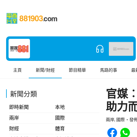
主頁
新聞/財經
節目精華
馬路的事
最
官媒
新聞分類
助力
即時新聞
本地
兩岸
國際
兩岸, 國際
發佈 
Share to Face
Share t
財經
體育