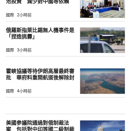
池投資 減少對中國等依賴
國際
2小時前
俄羅斯指萊比錫無人機事件是
「捏造挑釁」
國際
3小時前
霍峽協議等待伊朗高層最終審
批 華府料重開航道後解除封
鎖
國際
4小時前
美國參議院通過對俄制裁法
案 包括對中印等國二級制裁