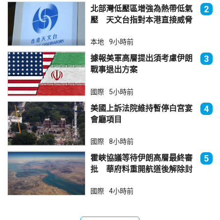
北部灣低壓區增強為熱帶低氣
2
壓 天文台指對本港直接威脅
不大
本地
9小時前
據報美軍高層提出須考慮伊朗
3
戰事退出方案
國際
5小時前
美國上訴法院維持暫停白宮宴
4
會廳項目
國際
8小時前
霍峽協議等待伊朗高層最終審
5
批 華府料重開航道後解除封
鎖
國際
4小時前