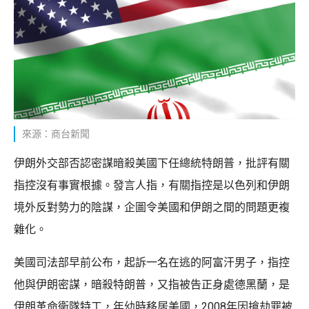
來源：商台新聞
伊朗外交部否認密謀暗殺美國下任總統特朗普，批評有關
指控沒有事實根據。發言人指，有關指控是以色列和伊朗
境外反對勢力的陰謀，企圖令美國和伊朗之間的問題更複
雜化。
美國司法部早前公布，起訴一名在逃的阿富汗男子，指控
他與伊朗密謀，暗殺特朗普，又指被告正身處德黑蘭，是
伊朗革命衛隊特工，年幼時移居美國，2008年因搶劫罪被