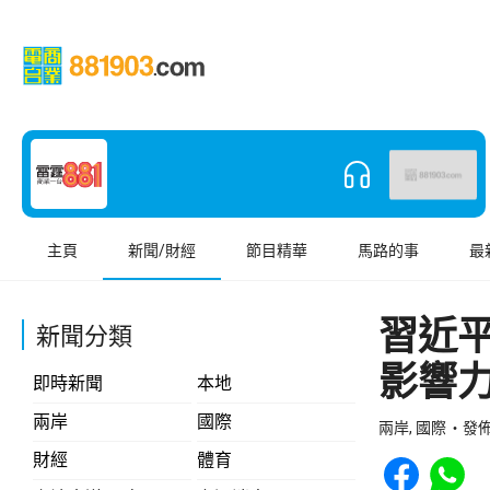
主頁
新聞/財經
節目精華
馬路的事
最
習近
新聞分類
影響
即時新聞
本地
兩岸
國際
兩岸, 國際
發佈 
Share to Face
Share t
財經
體育