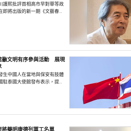
川護熙批評首相高市早對華等政
在即將出版的新一期《文藝春
指，高市去年在國會發表台灣有
關係惡化，嚴重降溫的日中關係
帶來巨大損失。高市未有採取措
，難免被批評是不負責任。他認
美國總統特朗普會面時顯得過於
對美中的距離感和如何保持平衡
館籲文明有序參與活動 展現
略。 對於上月國會通過
象
皇室典範》，細川批評是執...
發生中國人在當地與保安有肢體
國駐泰國大使館發布表示，提醒
要遵守當地法律法規，文明有序
覺服從活動現場秩序和管理規
、禮貌待人，展現中國公民良好
當地民眾，珍惜和自覺維護「中
又指，參與活動的
好準備，了解活動規則，包括入
府將藥明康德列軍工名單