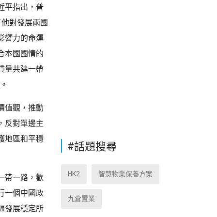
近平指出，普
了他對發展兩國
影響力的命運
合本國國情的
質量共建一帶
作。
價值觀，推動
，反對單邊主
護地區和平穩
#話題搜尋
HK2
智慧物業保養方案
一帶一路，歡
行一個中國政
九倉置業
疆發展穩定所