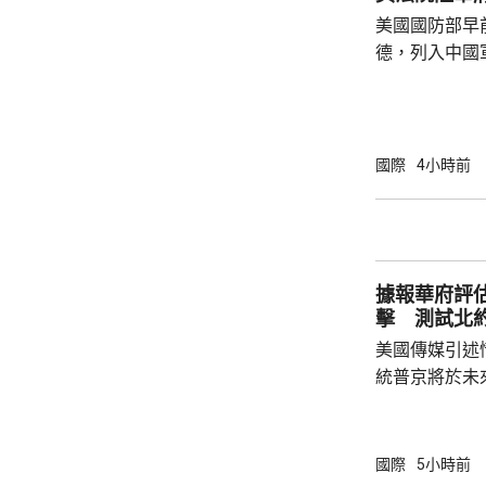
場、拍攝、攜
美國國防部早
法權益受到侵害
德，列入中國
院挑戰華府的
裁定，國防部
性，並頒令阻
決表示歡迎，
國際
4小時前
帶來的不利影
後，事實終將不辯自明。
里巴巴、百度
中國軍方的實體
據報華府評
擊 測試北
美國傳媒引述
統普京將於未
度的攻擊，以
防禦的決心。 據報報告列出多個攻擊的可能
性，包括網絡
國際
5小時前
的是針對波羅