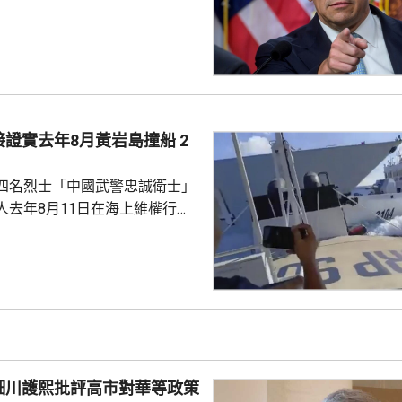
眾議院，仍以50對49票通過布蘭
2歲的布蘭奇擔任代理司法部長。
證實去年8月黃岩島撞船 2
四名烈士「中國武警忠誠衛士」
人去年8月11日在海上維權行動
國海警船當日在黃岩島追逐菲律
與解放軍軍艦相撞的時間吻合，
一年首次間接證實撞船事件造成
人事務部主管
網」資料顯示，22歲的衣昕玉在
日參與南海一線維權行動犧牲，被
25歲的程龍同日在海上維權行動
細川護熙批評高市對華等政策
樣追記一等功。...