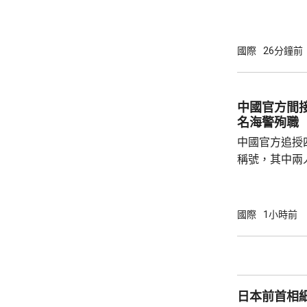
共和黨主導的
奇的任命。 特朗普今年4月解僱時任司法部長
邦迪後，由5
國際
26分鐘前
中國官方間接
名海警殉職
中國官方追授
稱號，其中兩
中犧牲。與中
賓船隻期間，
意味中國時隔
國際
1小時前
2名海警人員殉職。 中國退役軍
的「中華英烈
去年8月11
追記一等功。
日本前首相
中不幸犧牲，同