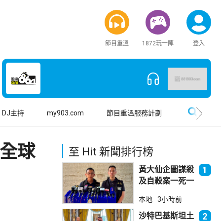
節目重溫
1872玩一陣
登入
搜尋
DJ主持
my903.com
節目重溫服務計劃
具全球
至 Hit 新聞排行榜
黃大仙企圖謀殺
1
及自殺案一死一
傷
本地
3小時前
沙特巴基斯坦土
2