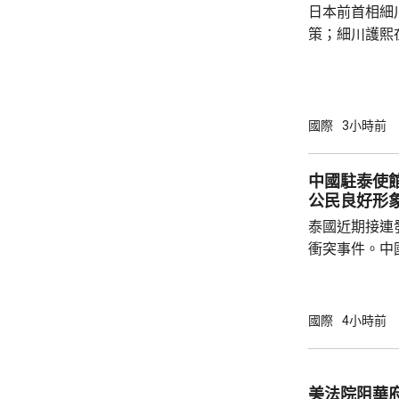
日本前首相細
策；細川護熙
秋》月刊撰文
事論，令日中
正給日本國民
施，打破僵局
國際
3小時前
為，高市在與
興奮，在處理
中國駐泰使
方面，看不出有什麼戰
公民良好形
修改後的新版《
泰國近期接連
衝突事件。中
到泰國的公民
參與活動，自
定，文明旅遊
國際
4小時前
形象，並尊重
泰一家親」傳統友誼。 使館
公民要提前做
美法院阻華