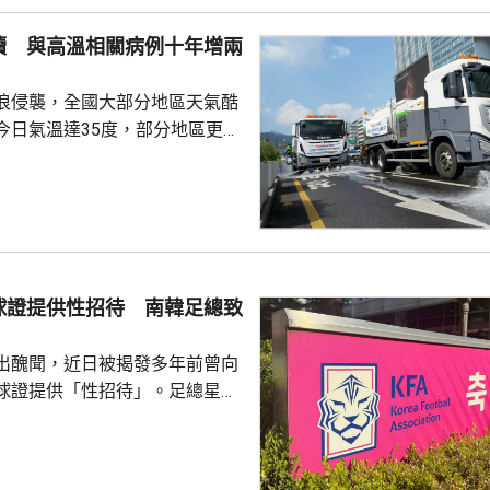
都相信，如果普京未能找到體面
續 與高溫相關病例十年增兩
戰事的方式，便可能會升級對北
浪侵襲，全國大部分地區天氣酷
在必要時作出防衛和威...
今日氣溫達35度，部分地區更高
部沿海地區將有強降雨，首都圏和
亦會有零星降雨，有助緩解高溫
天氣相關的病例，過去10年增加
2015每年平均有215宗，到
0年增至658宗，過去5年稍為回
球證提供性招待 南韓足總致
38宗。與高溫天氣有關的死亡病
..
出醜聞，近日被揭發多年前曾向
球證提供「性招待」。足總星期
，指對於近期圍繞足總的爭議令
憂深表歉意，承諾進行全面改
組織內部的透明度和誠信，以滿