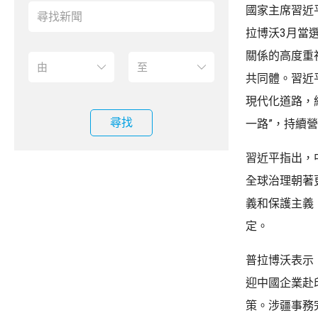
國家主席習近
拉博沃3月當
關係的高度重
共同體。習近
現代化道路，
尋找
一路”，持續
習近平指出，
全球治理朝著
義和保護主義
定。
普拉博沃表示
迎中國企業赴
策。涉疆事務