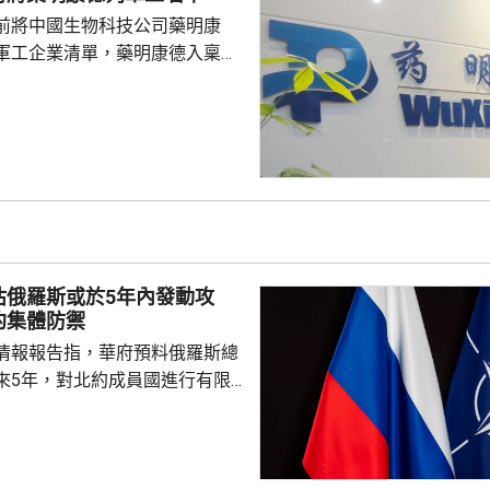
帶物品等要求，如發生糾紛或合
前將中國生物科技公司藥明康
，應保持冷靜，依法理性維...
軍工企業清單，藥明康德入稟法
決定。美國聯邦地區法院星期五
欠缺證據，證明有關決定的合理
止執行決定。藥明康德對法院裁
認為此舉減輕公司被列入名單所
響，相信在客觀公平的司法審訊
 美國國防部6月將阿
及比亞迪等中國企業，列為支援
，多間被列入名單的公司事...
估俄羅斯或於5年內發動攻
約集體防禦
情報報告指，華府預料俄羅斯總
來5年，對北約成員國進行有限
測試北約團結程度，以及對集體
攻擊或小規模入侵等，最有可能
的海三國或波蘭採取行動；有華