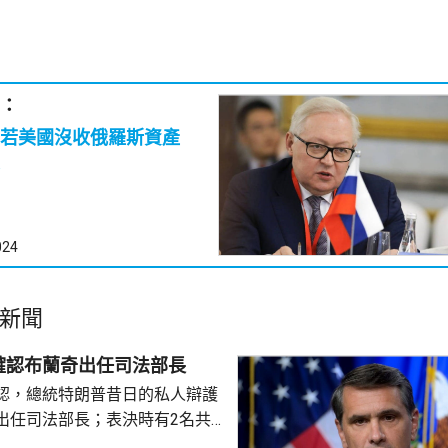
：
：若美國沒收俄羅斯資產
024
新聞
確認布蘭奇出任司法部長
認，總統特朗普昔日的私人辯護
出任司法部長；表決時有2名共
戈，聯同民主黨人投反對票，但