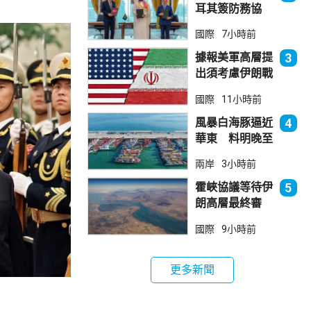
耳其簽防務協
議 伊朗籲穆斯
國際
7小時前
林團結
據報美軍高層提
3
出須考慮伊朗戰
事退出方案
國際
11小時前
風暴白海豚逼近
4
華東 料明晚至
周一登陸浙閩一
兩岸
3小時前
帶
霍峽協議等待伊
5
朗高層最終審
批 華府料重開
國際
9小時前
航道後解除封鎖
更多新聞