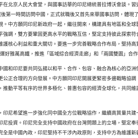
平在北京人民大會堂，與國事訪華的印尼總統普拉博沃會談。習
選後第一時間訪問中國，正式就職後又首先來華國事訪問，體現
視。中方願同印尼新政府一起，繼往開來，構建具有地區和全球
平強調，雙方要鞏固更高水平的戰略互信，堅定支持彼此探索符
維護核心利益和重大關切。要進一步完善戰略合作布局，堅持高
營運好雅萬高鐵，推進「區域綜合經濟走廊」和「兩國雙園」合
中國和印尼要共同弘揚以和平、合作、包容、融合為核心的亞洲
更公正合理的方向發展。中方願同印尼開展更緊密多邊戰略協調
，推動平等有序的世界多極化、普惠包容的經濟全球化，共同維
，印尼希望進一步強化同中國全方位戰略協作，繼續高質量共建
印尼投資。印尼完全支持中國政府在台灣問題上的立場，堅定奉
完全是中國內政，印尼堅持不干涉內政原則，支持中方為維護新