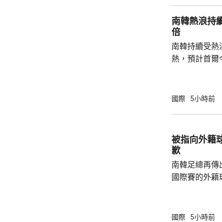
府和北約官員
南韓熱浪持
地結束烏克蘭
倍
約的衝突。 北約拒絕置評，只表示一直評估不
南韓持續受熱
同情況，準備好
熱，預計首爾
達37度；東
中部地區下午
天氣。 高溫天氣可能引致健康問題。南韓當局
國際
5小時前
公布，與高溫
兩倍；2011至
2016至202
被指向外籍
落，但仍有6
歉
例亦有所增加，.
南韓足總再傳
國際賽的外籍
六發聲明致歉
公眾失望和擔
革，保證加強
國際
5小時前