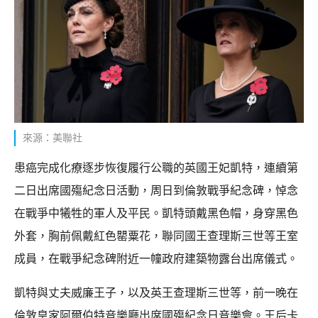
來源：美聯社
患癌完成化療逐步恢復履行公職的英國王妃凱特，連續第
二日出席國殤紀念日活動，周日到倫敦戰爭紀念碑，悼念
在戰爭中犧牲的軍人及平民。凱特頭戴黑色帽，身穿黑色
外套，胸前佩戴紅色罌粟花，聯同國王查理斯三世等王室
成員，在戰爭紀念碑附近一幢政府建築物露台出席儀式。
凱特與丈夫威廉王子，以及英王查理斯三世等，前一晚在
倫敦皇家阿爾伯特音樂廳出席國殤紀念日音樂會。王后卡