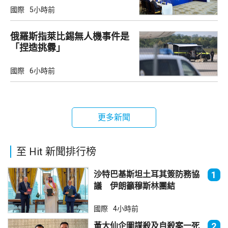
國際
5小時前
俄羅斯指萊比錫無人機事件是
「捏造挑釁」
國際
6小時前
更多新聞
至 Hit 新聞排行榜
沙特巴基斯坦土耳其簽防務協
1
議 伊朗籲穆斯林團結
國際
4小時前
黃大仙企圖謀殺及自殺案一死
2