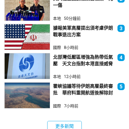
一傷
本地
50分鐘前
據報美軍高層提出須考慮伊朗
3
戰事退出方案
國際
8小時前
北部灣低壓區增強為熱帶低氣
4
壓 天文台指對本港直接威脅
不大
本地
12小時前
霍峽協議等待伊朗高層最終審
5
批 華府料重開航道後解除封
鎖
國際
7小時前
更多新聞