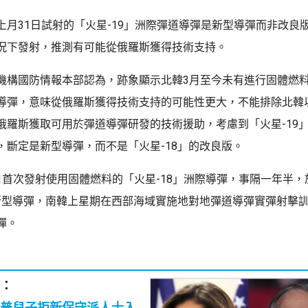
上月31日試射的「火星-19」洲際彈道導彈是新型導彈而非改良
況下發射，推測有可能從俄羅斯獲得技術支持。
機構國防情報本部認為，跡象顯示北韓3月至今未有進行固體燃
導彈，意味從俄羅斯獲得技術支持的可能性更大，不能排除北韓
俄羅斯獲取可用於彈道導彈研發的技術援助，考慮到「火星-19
，斷定是新型導彈，而不是「火星-18」的改良版。
月首次發射使用固體燃料的「火星-18」洲際導彈，事隔一年半，
」新型導彈，南韓上星期在西部海域實施地對地彈道導彈實彈射擊
彈。
：
普兒子拒新保守派人士入