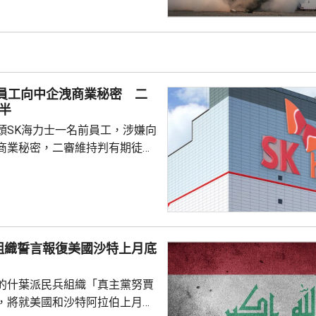
導彈系統導彈、12套M270多管
00多枚集束彈藥等。 美國
制法》規定，如果向第三國轉讓
初始價值超過1400萬美元，國會
交易。報道指，烏克蘭將從土耳
前員工向中企洩商業秘密 二
初始價值約為2...
半
頭SK海力士一名前員工，涉嫌向
商業秘密，二審維持判有期徒刑
國法人期間，從公司文檔管理系統
業秘密資料，包括公司的圖形傳
技術，再編寫簡歷作為跳槽至中
思技術公司之用，違反南韓的
組織誓言報復美國沙特上月底
護法》與背信罪。二審法院指，
業秘密是公司多年投入大量資源
的什葉派民兵組織「真主黨努賈
如果從輕處罰，將...
，將就美國和沙特阿拉伯上月底