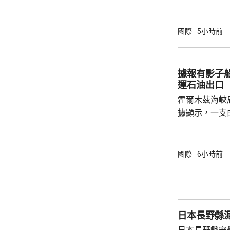
聯手空襲上級
成最少20人
主黨努賈巴運
國際
5小時前
目前與沙特展
軍事回應，報
彈。 沙特與美軍中央司令部上月的突襲，聲稱
據報有影子
攻擊伊拉克境
運石油出口
他們早前對美軍
霍爾木茲海峽
據顯示，一支
秘密在海峽透
家轉運到其他
別，但仍透過
國際
6小時前
國家的石油出口。 伊朗較早時指，
就霍爾木茲海
重開海峽。美
中。
日本長野縣泥