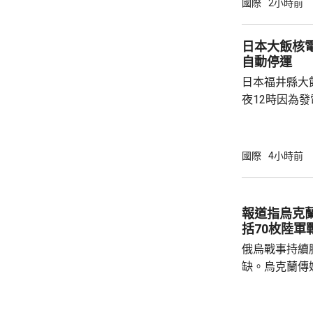
國際
2小時前
的惡。敦促日本
媒同新華社都
日本大飯核
述仍然含糊，
自動停運
本將繼續堅持
日本福井縣大
爆紀念儀式的發
夜12時因為
統，反應堆自
未對周邊環境
關西電力公司
國際
4小時前
機組何時恢復運作。 大飯核
組，1號和2號
機組發生事故後
報道指烏克
電力旗下同樣
括70枚陸軍
組，今年5月亦
俄烏戰事持續
缺。烏克蘭傳
蘭已由土耳其
彈藥，預計本