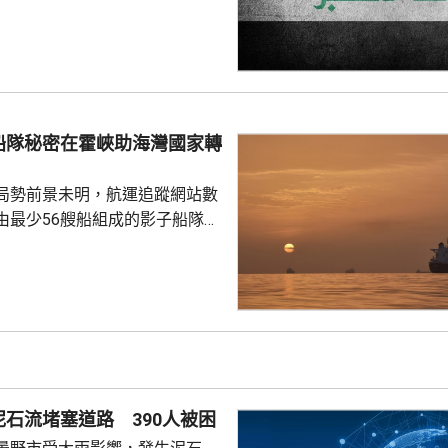
機構「人民動員部隊」據點、造
死亡的事件，展開報復行動。「真
動」領導人卡阿比發聲明形容，
開外交已是徒勞，必須透過適當
復和懲戒沙特，包括發射更多導
船隊秘密在霍峽助海灣國家轉
內獲伊朗支持的民兵組織，指責
目標和沙特能源基建發...
局勢前景未明，航運追蹤網站數
由最少56艘船組成的影子船隊正
過船對船方式，將石油從海灣國
國家。聲明指，艦隊已被目視識
未能被監控的方式，支持阿拉伯
與阿曼接近
峽通航問題達成協議，但不意味
國就指，與伊朗正在戰事博奕
石流堵塞道路 390人被困