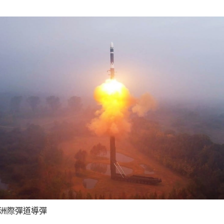
」洲際彈道導彈