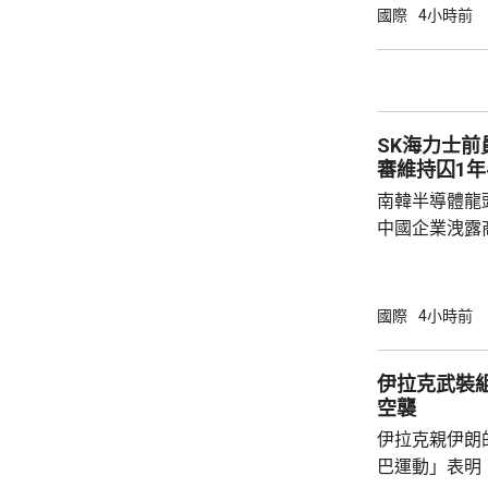
70枚陸軍戰術
國際
4小時前
火箭炮系統、20
《武器出口管
的美製武器，
必須審查相關
SK海力士
其接收的武器，
審維持囚1年
南韓半導體龍
中國企業洩露
1年半。 涉案姓金的被告，被指2022年在任職
SK海力士中
打印和拍攝商
國際
4小時前
感器相關尖端
國華為旗下海
伊拉克武裝
《產業技術保
空襲
被告洩露的商
伊拉克親伊朗
而取得的成果，
巴運動」表明