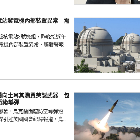
政府堅持無核三原則。 日本傳
指，高市就「無核三原則」的表
電站發電機內部裝置異常 需
只提及現狀，未有未明確表示日
相關原則。高市日前在廣島的原
飯核電站3號機組，昨晚接近午
言，同樣只是停留在說...
發電機內部裝置異常，觸發警報系
動停止運作，沒有造成傷亡，亦
造成放射性影響。營運核電站的
指，正調查具體原因，尚未確定
電站共有4個機
已在2018年停止運作，今次3號
，僅餘4號機組仍運作。 關西
蘭向土耳其購買美製武器 包
位於福井縣的美濱核電站3號機
戰術導彈
曾因驅動發電...
膠著，烏克蘭面臨防空導彈短
媒引述美國國會紀錄報道，烏克
購買一批美國製造的武器裝備及
月下旬開始交付。這批武器包括