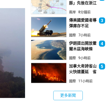
豚」先後在浙江
台州及樂清登
兩岸
8分鐘前
陸 上海落暴雨
傳美國愛國者導
3
彈庫存不足
1700枚 副防
國際
7小時前
長促加快生產武
器
伊朗提出開放霍
4
爾木茲海峽條
件 包括撤軍及
國際
9小時前
賠償等
加拿大卑詩省山
5
火快速蔓延 省
長宣布進入緊急
國際
11小時前
狀態
更多新聞