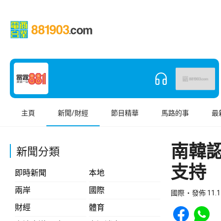
主頁
新聞/財經
節目精華
馬路的事
最
南韓
新聞分類
支持
即時新聞
本地
兩岸
國際
國際
發佈 11.1
Share to Face
Share t
財經
體育