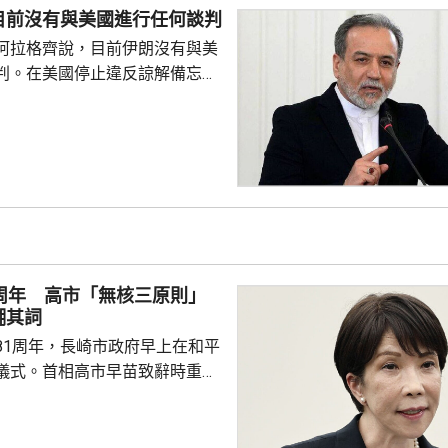
阿美位於吉贊和延布的石油設施
目前沒有與美國進行任何談判
阿拉格齊說，目前伊朗沒有與美
判。在美國停止違反諒解備忘錄
相關違約行為作出補救前，德黑
方不具備重新啓動談判的可能。
1周年 高市「無核三原則」
糊其詞
81周年，長崎市政府早上在和平
儀式。首相高市早苗致辭時重
「無核三原則」，正採取切實可
動實現「無核武世界」。 長崎市
表和平宣言時指，核武器是絕對