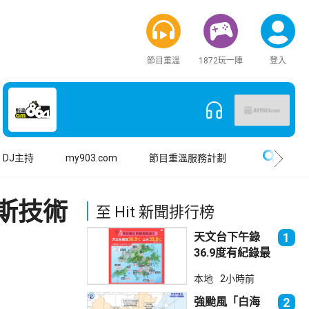
節目重溫
1872玩一陣
登入
搜尋
DJ主持
my903.com
節目重溫服務計劃
斯技術
至 Hit 新聞排行榜
天文台下午錄
1
36.9度有紀錄最
高溫 上水39.8
本地
2小時前
度境內最高
強颱風「白海
2