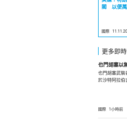
閣 以便萬
國際
11.11.2
更多即時
也門胡塞以
也門胡塞武裝
於沙特阿拉伯
打擊，回應不
沙特能源部較
特阿美的工業
造成傷亡。 胡塞武裝上月底以報復沙特持續
國際
1小時前
12年的海陸
施海上禁運，