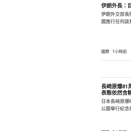
相攻擊，沙特
伊朗外長：
亦曾受襲。
伊朗外交部長
國進行任何談
的行爲，並對
蘭方面認為雙
國際
1小時前
長崎原爆8
表態依然含
日本長崎原爆
公園舉行紀念
申，日本堅持
行的措施，推
長鈴木史朗發