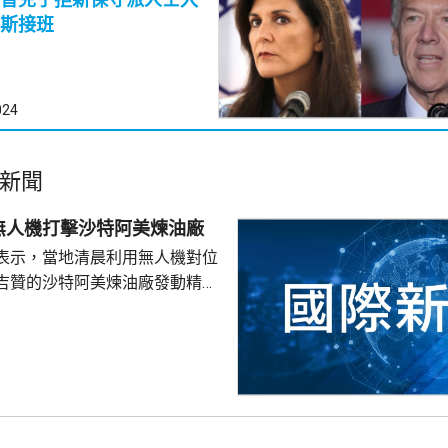
斯接班
024
新聞
無人機打擊沙特阿美煉油廠
表示，當地清晨利用無人機對位
吉贊的沙特阿美煉油廠發動精準
久前沙特無人機侵犯也門領空。
早時通報，煉油廠發生火災，沙
安全消防隊已將火救熄，事故未
空封鎖為由，宣布在紅海對沙特實
並襲擊沙特運油輪，雙方其後互