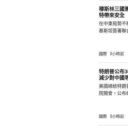
面測試，政府
穆斯林三國
預料美國太空部
特帶來安全
在中東局勢不
基斯坦簽署聯
武裝攻擊，都會
去數個月多次
伊朗支持的也
國際
3小時前
示，協議可被
果攻擊沙特將
特朗普公布
和土耳其介入，令
減少對中國
家和伊斯蘭合
美國總統特朗
朗議會的國家安
院開會，公布
以減少對中國等國家的
投資計劃將會
加強經濟穩定
國際
3小時前
礦產超級大國