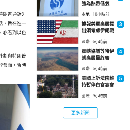
強為熱帶低氣
壓 天文台指對
特朗普通話3
本地
10小時前
本港直接威脅不
話，旨在進一
大
據報美軍高層提
3
出須考慮伊朗戰
，亦看到以色
事退出方案
國際
6小時前
霍峽協議等待伊
4
計劃與特朗普
朗高層最終審
批 華府料重開
登會面，暫時
國際
5小時前
航道後解除封鎖
美國上訴法院維
5
持暫停白宮宴會
廳項目
國際
9小時前
更多新聞