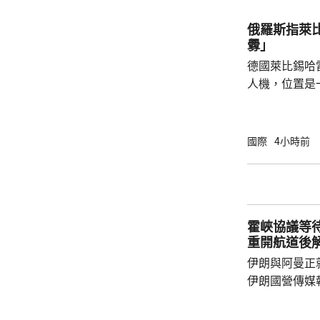
的國家獲得資源。 投資計劃包括向
池材料公司提
俄羅斯指萊
產，以及向明
釁」
資1.5億美元。
德國萊比錫哈
人機，位置是
為可能涉及外
一方，烏克蘭
德國大使館事
國際
4小時前
挑釁，企圖誣
政客受益，形
緒，對此表示
件召開國家安
霍峽協議等
布林特及其他
重開航道後
伊朗與阿曼正
伊朗國營傳媒
架，正等待更高層
國官員指，獲