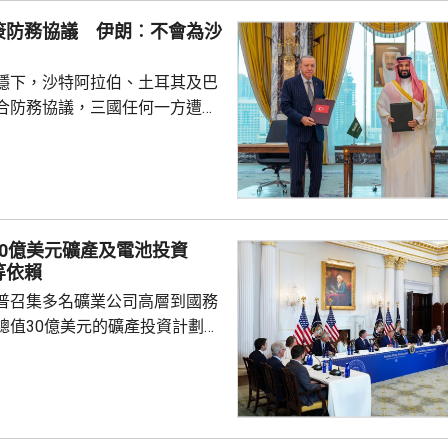
會向相關公司支付6000萬美元，
簽防務協議 伊朗︰不會為沙
隊會由...
穩下，沙特阿拉伯、土耳其及巴
合防務協議，三國任何一方遭受
被視為對三國的攻擊。 沙特過
受到美伊戰事波及，同時受到獲
門胡塞武裝攻擊。有沙特官員表
視為對伊朗的一個警告，顯示如
會引起的後果，包括令巴基斯坦
30億美元礦產及電池投資
戰事急劇擴大。 區內多個國
等依賴
作組織都表示歡迎協議。不過伊
普召集多名礦業公司高層到國務
全與外交政策委員會...
總值30億美元的礦產投資計劃，
依賴。 特朗普指，各項
為美國創造大量就業機會，同時
與安全，重新奪回美國作為世界
的地位，令美國毋須再依賴敵對