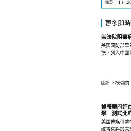
國際
11.11.2
更多即時
美法院阻華
美國國防部早
德，列入中國
院挑戰華府的
裁定，國防部
性，並頒令阻
決表示歡迎，
國際
32分鐘前
帶來的不利影
後，事實終將不辯自明。
里巴巴、百度
據報華府評
中國軍方的實體
擊 測試北
美國傳媒引述
統普京將於未