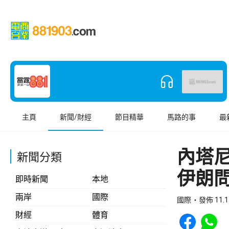
主頁
新聞/財經
節目精華
馬路的事
最
內塔
新聞分類
伊朗
即時新聞
本地
兩岸
國際
國際
發佈 11.1
Share to Face
Share t
財經
體育