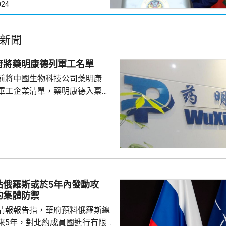
024
新聞
府將藥明康德列軍工名單
前將中國生物科技公司藥明康
軍工企業清單，藥明康德入稟法
決定。美國聯邦地區法院星期五
欠缺證據，證明有關決定的合理
止執行決定。藥明康德對法院裁
認為此舉減輕公司被列入名單所
響，相信在客觀公平的司法審訊
 美國國防部6月將阿
及比亞迪等中國企業，列為支援
估俄羅斯或於5年內發動攻
，多間被列入名單的公司事...
約集體防禦
情報報告指，華府預料俄羅斯總
來5年，對北約成員國進行有限