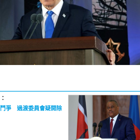
：
鬥爭 過渡委員會疑開除