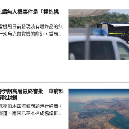
當地一間電
供14億美元貸款，以擴大電池生
比錫無人機事件是「捏造挑
尼蘇達州一間磁鐵製造公司，投
另外，華府亦...
雷機場日前發現裝有爆炸品的無
一架烏克蘭貨機的附近，當局認
國勢力，但暫時未有歸咎於任何
就暗指是俄羅斯所為。俄羅斯駐
隔兩日後聲明，指事件是捏造的
蔑俄羅斯，令烏克蘭或歐洲部分
容德國出現歇斯底里的反俄情
關切。 德國總理默茨星期五就事
全委員會會議，將同內政部長多
待伊朗高層最終審批 華府料
閣員保持密切接觸。
解除封鎖
就霍爾木茲海峽問題進行磋商。
報道，兩國已基本達成協議框
級作最終審批。 外電引述美
協調方告知，伊朗與阿曼的磋商