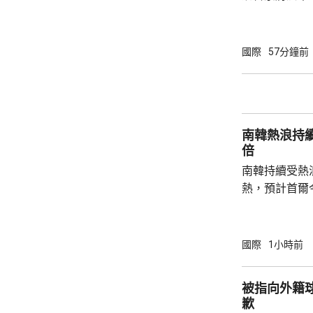
度的攻擊，以
防禦的決心。 據報報告列出多個攻擊的可能
性，包括網絡
國際
57分鐘前
的是針對波羅
府和北約官員
地結束烏克蘭
約的衝突。 北約拒絕置評，只表示一直評估不
南韓熱浪持
同情況，準備好
倍
南韓持續受熱
熱，預計首爾
達37度；東
中部地區下午
天氣。 高溫天氣可能引致健康問題。南韓當局
國際
1小時前
公布，與高溫
兩倍；2011至
被指向外籍
2016至202
歉
落，但仍有6