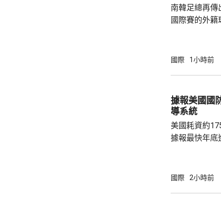
南韓足總再傳
例亦有所增加，.
國際賽的外籍
六發聲明致歉
公眾失望和擔
革，保證加強
國際
1小時前
足公眾的期望。 南韓傳媒近日報道，20
一份政府審計報
月至翌年3月
據報美國國
俗場所，向十
導系統
每人涉及的費用
美國耗資約1
據報最快年底
行測試。 彭博社引述消息人士指，研發階段的
測試包括一次地
年進行兩次飛
國際
2小時前
標區域；到2
國防部將根據
行篩選。消息