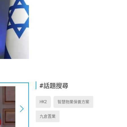
#話題搜尋
HK2
智慧物業保養方案
九倉置業