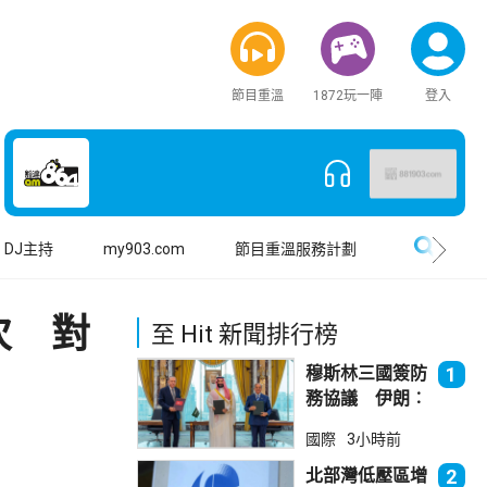
節目重溫
1872玩一陣
登入
搜尋
DJ主持
my903.com
節目重溫服務計劃
次 對
至 Hit 新聞排行榜
穆斯林三國簽防
1
務協議 伊朗︰
不會為沙特帶來
國際
3小時前
安全
北部灣低壓區增
2