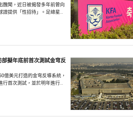
出醜聞，近日被揭發多年前曾向
..
球證提供「性招待」。足總星期
，指對於近期圍繞足總的爭議令
憂深表歉意，承諾進行全面改
組織內部的透明度和誠信，以滿
16年
告顯示，南韓足總在2011年3
期間，曾在首爾、蔚山等地的風
防部擬年底前首次測試金穹反
多名外籍球證提供「性招待」，
由數十萬至近百萬韓...
750億美元打造的金穹反導系統，
進行首次測試，並於明年進行飛
面測試，之後會在2027和28
行測試，將攔截器發射到空中目
029年進行的目標攔截擊落測試。
參與企業的成本和效能等指標進
人士指，如果年底前順利完成地