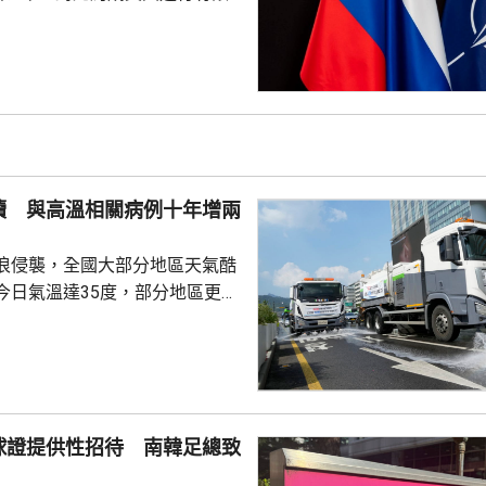
測試北約團結程度，以及對集體
攻擊或小規模入侵等，最有可能
的海三國或波蘭採取行動；有華
都相信，如果普京未能找到體面
戰事的方式，便可能會升級對北
續 與高溫相關病例十年增兩
在必要時作出防衛和威...
浪侵襲，全國大部分地區天氣酷
今日氣溫達35度，部分地區更高
部沿海地區將有強降雨，首都圏和
亦會有零星降雨，有助緩解高溫
天氣相關的病例，過去10年增加
2015每年平均有215宗，到
球證提供性招待 南韓足總致
0年增至658宗，過去5年稍為回
38宗。與高溫天氣有關的死亡病