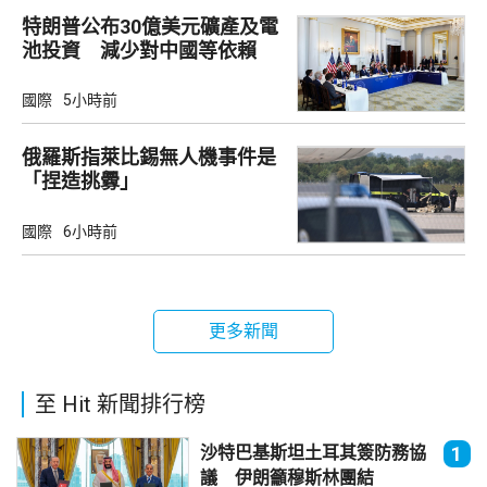
特朗普公布30億美元礦產及電
池投資 減少對中國等依賴
國際
5小時前
俄羅斯指萊比錫無人機事件是
「捏造挑釁」
國際
6小時前
更多新聞
至 Hit 新聞排行榜
沙特巴基斯坦土耳其簽防務協
1
議 伊朗籲穆斯林團結