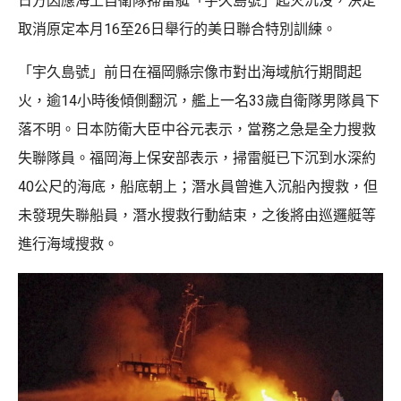
日方因應海上自衛隊掃雷艇「宇久島號」起火沉沒，決定
取消原定本月16至26日舉行的美日聯合特別訓練。
「宇久島號」前日在福岡縣宗像市對出海域航行期間起
火，逾14小時後傾側翻沉，艦上一名33歲自衛隊男隊員下
落不明。日本防衛大臣中谷元表示，當務之急是全力搜救
失聯隊員。福岡海上保安部表示，掃雷艇已下沉到水深約
40公尺的海底，船底朝上；潛水員曾進入沉船內搜救，但
未發現失聯船員，潛水搜救行動結束，之後將由巡邏艇等
進行海域搜救。