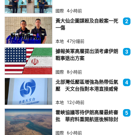
國際
4小時前
黃大仙企圖謀殺及自殺案一死
2
一傷
本地
47分鐘前
據報美軍高層提出須考慮伊朗
3
戰事退出方案
國際
8小時前
北部灣低壓區增強為熱帶低氣
4
壓 天文台指對本港直接威脅
不大
本地
12小時前
霍峽協議等待伊朗高層最終審
5
批 華府料重開航道後解除封
鎖
國際
6小時前