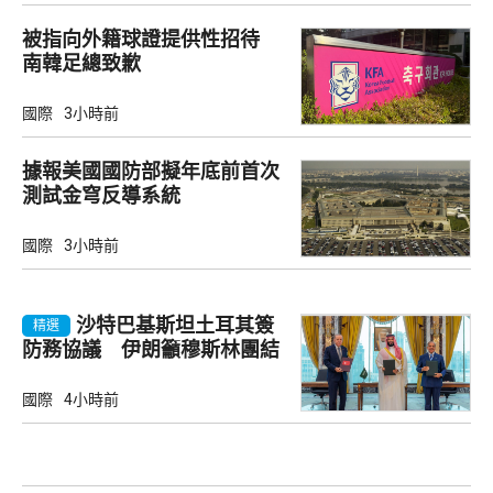
被指向外籍球證提供性招待
南韓足總致歉
國際
3小時前
據報美國國防部擬年底前首次
測試金穹反導系統
國際
3小時前
沙特巴基斯坦土耳其簽
精選
防務協議 伊朗籲穆斯林團結
國際
4小時前