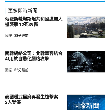
更多即時新聞
俄羅斯韃靼斯坦共和國遭無人
機襲擊 12死39傷
國際
38分鐘前
南韓網絡公司：北韓黑客結合
AI用於自動化網絡攻擊
國際
52分鐘前
泰國暖武里府再發生槍擊案
2人受傷