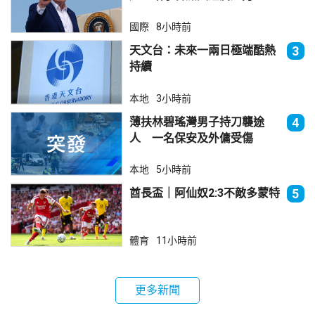
國際
8小時前
天文台：未來一兩日極端酷熱
3
持續
本地
3小時前
薄扶林碧瑤灣男子持刀襲途
4
人 一名保安及外傭受傷
本地
5小時前
酋長盃｜阿仙奴2:3不敵多蒙特
5
體育
11小時前
更多新聞