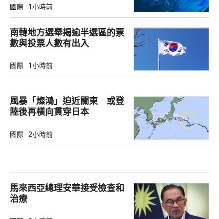
國際
1小時前
南韓地方選舉揭逾半選區的票
數與投票人數有出入
國際
1小時前
風暴「燦鴻」迫近關東 或登
陸後再橫向貫穿日本
國際
2小時前
馬來西亞總理安華接受檢查和
治療