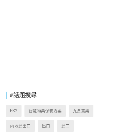
#話題搜尋
HK2
智慧物業保養方案
九倉置業
內地進出口
出口
進口