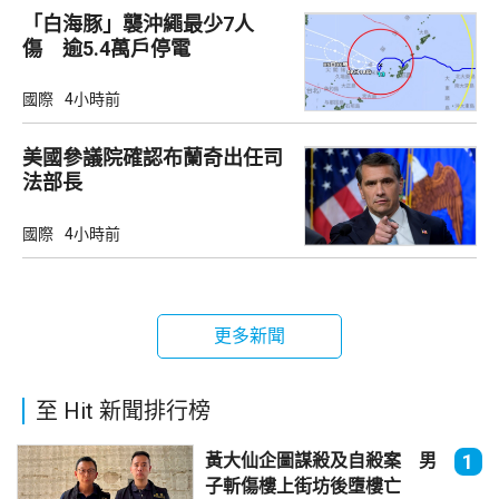
「白海豚」襲沖繩最少7人
傷 逾5.4萬戶停電
國際
4小時前
美國參議院確認布蘭奇出任司
法部長
國際
4小時前
更多新聞
至 Hit 新聞排行榜
黃大仙企圖謀殺及自殺案 男
1
子斬傷樓上街坊後墮樓亡