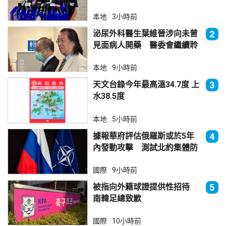
本地
3小時前
泌尿外科醫生葉維晉涉向未曾
2
見面病人開藥 醫委會繼續聆
訊
本地
9小時前
天文台錄今年最高溫34.7度 上
3
水38.5度
本地
5小時前
據報華府評估俄羅斯或於5年
4
內發動攻擊 測試北約集體防
禦
國際
9小時前
被指向外籍球證提供性招待
5
南韓足總致歉
國際
10小時前