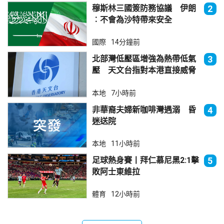
穆斯林三國簽防務協議 伊朗
2
︰不會為沙特帶來安全
國際
14分鐘前
北部灣低壓區增強為熱帶低氣
3
壓 天文台指對本港直接威脅
不大
本地
7小時前
非華裔夫婦新咖啡灣遇溺 昏
4
迷送院
本地
11小時前
足球熱身賽丨拜仁慕尼黑2:1擊
5
敗阿士東維拉
體育
12小時前