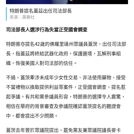
特朗普提名蓋茲出任司法部長
來源：美聯社
司法部長人選涉行為失當正受國會調查
特朗普亦提名42歲的佛羅里達州眾議員蓋茨，出任司法部
長，指蓋茲將終結武器化政府，保護邊境，瓦解刑事組
織，恢復美國人對司法部的信任。
不過，蓋茨牽涉未成年少女性交易、非法使用藥物、接受
不當禮物以換取提供利益等案件，正受國會調查，提名惹
起爭議。有共和黨參議員形容，特朗普的選擇令人震驚，
相信在華府的背景審查及參議院確認蓋茨提名的聽證會
中，都會提出不少問題。
蓋茨去年曾於眾議院提出，罷免黨友兼眾議院議長麥卡