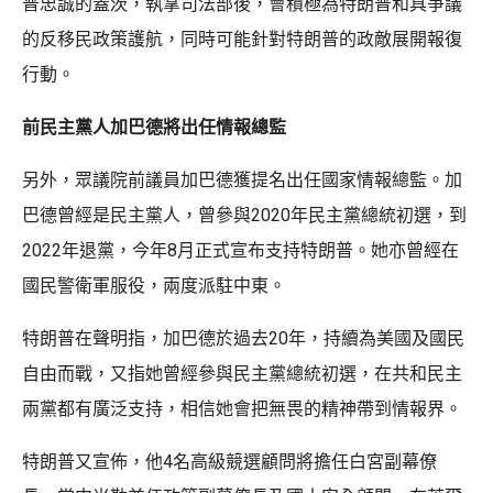
普忠誠的蓋茨，執掌司法部後，會積極為特朗普和具爭議
的反移民政策護航，同時可能針對特朗普的政敵展開報復
行動。
前民主黨人加巴德將出任情報總監
另外，眾議院前議員加巴德獲提名出任國家情報總監。加
巴德曾經是民主黨人，曾參與2020年民主黨總統初選，到
2022年退黨，今年8月正式宣布支持特朗普。她亦曾經在
國民警衛軍服役，兩度派駐中東。
特朗普在聲明指，加巴德於過去20年，持續為美國及國民
自由而戰，又指她曾經參與民主黨總統初選，在共和民主
兩黨都有廣泛支持，相信她會把無畏的精神帶到情報界。
特朗普又宣佈，他4名高級競選顧問將擔任白宮副幕僚