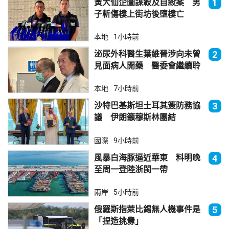
黃大仙企圖謀殺及自殺案 男
1
子斬傷樓上街坊後墮樓亡
本地
1小時前
泌尿外科醫生葉維晉涉向未曾
2
見面病人開藥 醫委會繼續聆
訊
本地
7小時前
沙特巴基斯坦土耳其簽防務協
3
議 伊朗籲穆斯林團結
國際
9小時前
風暴白海豚逼近華東 料明晚
4
至周一登陸浙閩一帶
兩岸
5小時前
俄羅斯指萊比錫無人機事件是
5
「捏造挑釁」