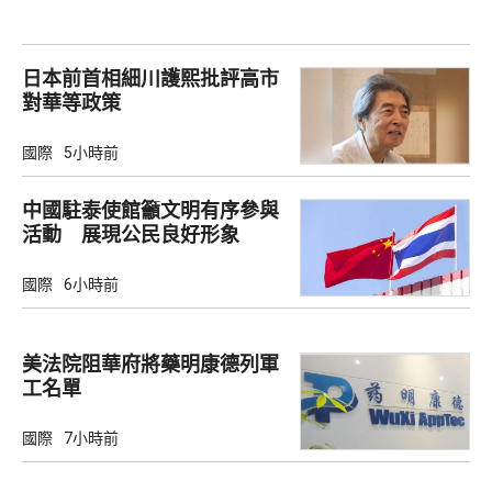
日本前首相細川護熙批評高市
對華等政策
國際
5小時前
中國駐泰使館籲文明有序參與
活動 展現公民良好形象
國際
6小時前
美法院阻華府將藥明康德列軍
工名單
國際
7小時前