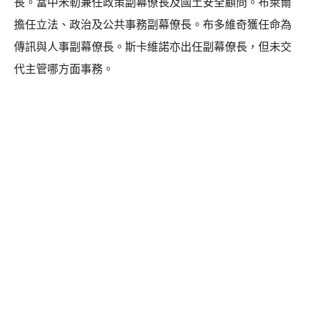
長。當中米勒兼任政策副幕僚長及國土安全顧問。布萊爾
擔任立法、政治及公共事務副幕僚長。布多維奇獲任命為
傳訊與人事副幕僚長。斯卡維諾亦出任副幕僚長，但未交
代主管哪方面事務。