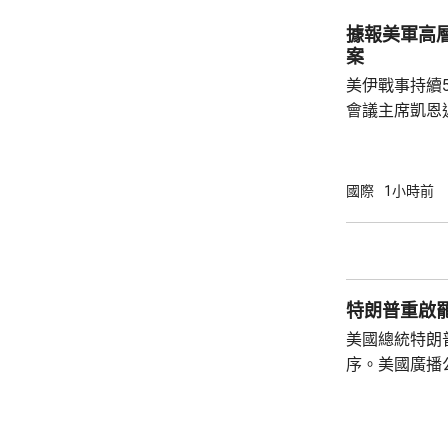
於應對新型作
據報美軍高
機、為自衛隊
案
預算的另一個重
美伊戰事持續
會議主席凱恩
靠美軍的空中
標，而其他升
果，認為美國必
國際
1小時前
線新聞網引述
國務卿魯比奧
題。報道指，
彈藥庫存大減
特朗普重啟
恩與部份華府官
美國總統特朗
序。美國廣播
道，白宮副幕
由相信她在按
為相關行為構