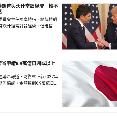
特朗普與沃什常談經濟 惟不
謝。總統澤連...
壓
委員會主任哈塞特指，總統特朗
席沃什經常討論經濟，但確信特
局的獨立性，不會就利率決定向
塞特接受彭博電視訪問時指，沃
期以來關係非常密切，一直會討
道指，以往總統與聯儲局主席較少
朗普與沃什不時通電話屬不常
省申請8.9萬億日圓或以上
疑特朗普可能試圖影響聯儲局決
顯示，沃什6月沒與特朗普通話
述消息報道，防衛省正就2027年
與財長貝森特進行三次早餐
務省協調，金額達到8.9萬億日
部份項目未確定具體金額，加上
，會包括《防衛力整備計畫》等
的修訂內容，實際數字可能會進
官員預料可能會達到10萬億日圓