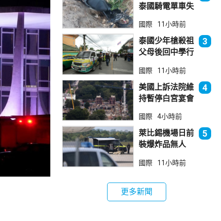
泰國騎電單車失
控墮崖 1死1
國際
11小時前
傷
泰國少年槍殺祖
3
父母後回中學行
兇 累計最少8
國際
11小時前
死23傷
美國上訴法院維
4
持暫停白宮宴會
廳項目
國際
4小時前
萊比錫機場日前
5
裝爆炸品無人
機 由一名司機
國際
11小時前
發現再踢落
更多新聞