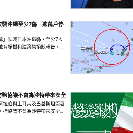
質疑，因此特朗普正考慮撒銷她
要求她在21日內提交書面回覆。
聲明否認指控，強調白宮沒有任
吹襲沖繩至少7傷 逾萬戶停
除庫克的職務。 特朗普去年
詐抵押貸款為由，解除庫...
豚」吹襲日本沖繩縣，至少7人
地有塌樹和建築物損毀報告，有
倒受傷，亦有民眾在準備防風措
。沖繩縣逾1.3萬戶停電，鹿兒
逾4萬戶停電。兩縣今日有300班
162公里，陣風最大風速每小時
繩部分地區24小時雨量超過200
防務協議不會為沙特帶來安全
白海豚」移動速度慢，對沖繩的
阿拉伯與土耳其及巴基斯坦簽署
時間。
，指協議不會為沙特帶來安全。
家安全與外交政策委員會發言人
平台發文，指沙特多年來被美國