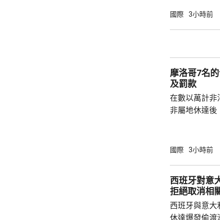
單方面榨取，
果改變政策，就
國際
3小時前
及以色列二月
特及區內其他
據沙特與土耳
議，如果三國中
摩洛哥7名
及罰款
在數以萬計非
非屬地休達後
動。在摩洛哥
移民，被判監禁
元。 摩洛哥法院公布，這7名司機的無許可證
國際
3小時前
的情況下，駕
助他們非法出
西班牙對意
工，他們在無
拒絕取消相
組織表示，在
西班牙與意大
111人被羈押
休達爆發偷渡