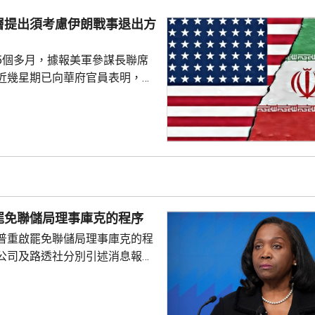
戰方式，包括大量採購攔截無人
層提出須考慮伊朗戰事退出方
指揮系統引入人工智能技術等。
點，是部署用於...
5個多月，據報美軍參謀長聯席
近幾星期已向華府官員表明，單
力量不能達到總統特朗普的目
級軍事行動的方案亦可能有反效
須有退出戰事的方案。 美國有
消息指，凱恩曾與副總統萬斯、
和中情局拉特克利夫討論有關議
由於空中力量的限制，加上憂慮
，影響應對伊朗反擊的能力，凱
罷免聯儲局理事庫克的程序
員都對特朗普提出，原訂上...
普重啟罷免聯儲局理事庫克的程
公司及路透社分別引述消息報
僚長周三去信庫克，稱有充分理
揭貸款協議中作出虛假陳述，認
成疏忽，令人對她出任聯儲局理