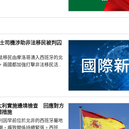
仍然未能得到安全，認為沙特如
不必向他人乞求安全。 自美國
底向伊朗採取軍事行動以來，沙
美國盟友多次受到伊朗攻擊。根
其及巴基斯坦簽署的聯合防務協
任何一國遭受武裝攻擊，...
的士司機涉助非法移民被判囚
法移民由摩洛哥湧入西班牙的北
，兩國都加強打擊非法移民活
，有7名的士司機因為協助非法
最多6個月，及罰款1070美
車接載非法移民到邊境城鎮，協
境。由於當地正值律師全國罷
大利實施邊境檢查 回應對方
律師辯護下，被裁定罪成。人權
關措施
休達爆發移民危機後，已有最少
利因早前位於北非的西班牙屬地
候審，涉及攻擊公職人員和...
潮，導致關係持續緊張。西班牙