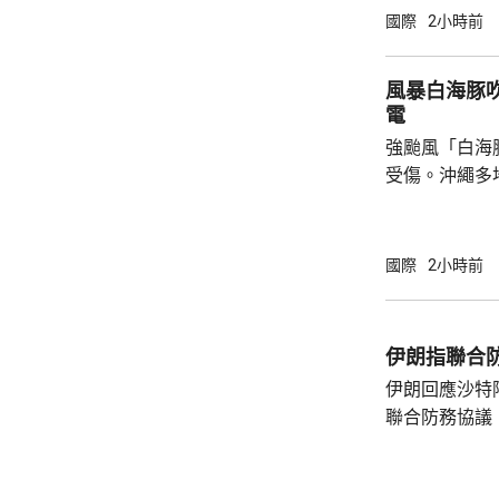
事的誠信產生
國際
2小時前
的理事職位，
庫克的律師發
風暴白海豚
何正當理由可以解
電
8月底亦曾以欺
強颱風「白海
受傷。沖繩多
民眾被強風吹
施時跌倒受傷
島縣奄美群島
國際
2小時前
航班取消。 「白海豚」威力強大，中心附近最
大風速每小時
216公里，沖
伊朗指聯合
毫米，預計「
伊朗回應沙特
影響持續較長
聯合防務協議
伊朗議會的國
雷扎伊在社交