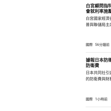
白宮顧問指
蘭表示歡迎和感
會就利率施
白宮國家經濟
普與聯儲局主
朗普尊重聯儲
沃什施壓。哈
什和特朗普長
國際
56分鐘前
論經濟。 報
互動，因此特
據報日本防衛
見，令外界質
防衛費
策。不過日程
日本共同社引
或會談，只是
的防衛費與財
會，...
圓；由於當中
新一年的預算
三份安保文件
國際
1小時前
一步增加，有
的規模。 報道指，防衛省提出的預算，主要用