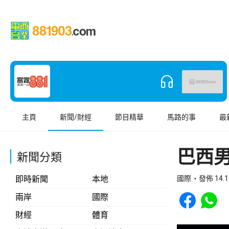
主頁
新聞/財經
節目精華
馬路的事
最
巴西
新聞分類
即時新聞
本地
國際
發佈 14.1
Share to Face
Share t
兩岸
國際
財經
體育