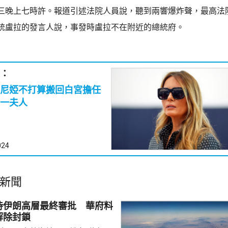
三晚上七時許。報道引述法院人員說，聽到兩響爆炸聲，最高法
統盧拉的發言人說，事發時盧拉不在附近的總統府。
：
尼婭不打算搬回白宮擔任
一夫人
024
新聞
待伊朗高層最終審批 華府料
解除封鎖