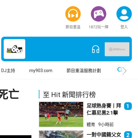
節目重溫
1872玩一陣
登入
搜尋
DJ主持
my903.com
節目重溫服務計劃
死亡
至 Hit 新聞排行榜
足球熱身賽丨拜
1
仁慕尼黑2:1擊
敗阿士東維拉
體育
9小時前
一對中國籍父女
2