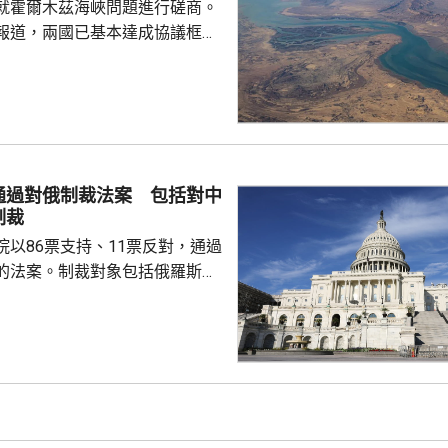
就霍爾木茲海峽問題進行磋商。
報道，兩國已基本達成協議框
級作最終審批。 外電引述美
協調方告知，伊朗與阿曼的磋商
能於未來數日敲定協議，如果能
都接受的協議，並重新開放霍爾
統特朗普會解除對伊朗的海上封
申，美國不會接受任何容許伊朗
通過對俄制裁法案 包括對中
或以任何方式干擾船舶的協議。
制裁
公布，自上月中恢復對...
院以86票支持、11票反對，通過
的法案。制裁對象包括俄羅斯總
政府及軍方高層官員、金融機構
，並授權華府向俄羅斯進口商品
%的關稅，以及對5個進口最多俄
然氣的國家，徵收最高100%關
和印度等，但總統在符合國家利
作出豁免。法案將提交眾議院表
交總統特朗普簽署生效。 烏克