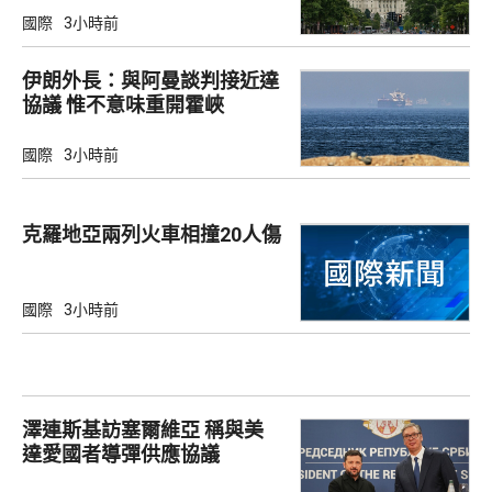
國際
3小時前
伊朗外長：與阿曼談判接近達
協議 惟不意味重開霍峽
國際
3小時前
克羅地亞兩列火車相撞20人傷
國際
3小時前
澤連斯基訪塞爾維亞 稱與美
達愛國者導彈供應協議