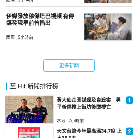
國際
5小時前
伊媒發放穆傑塔巴視頻 有傳
媒發現早前曾播出
國際
5小時前
更多新聞
至 Hit 新聞排行榜
黃大仙企圖謀殺及自殺案 男
1
子斬傷樓上街坊後墮樓亡
本地
7小時前
天文台錄今年最高溫34.7度 上
2