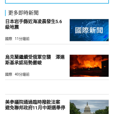
更多即時新聞
日本岩手縣近海凌晨發生5.6
級地震
國際
11分鐘前
烏克蘭繼續受俄軍空襲 澤連
斯基承認局勢嚴峻
國際
40分鐘前
美參議院通過臨時撥款法案
避免聯邦政府11月中期選舉停
擺