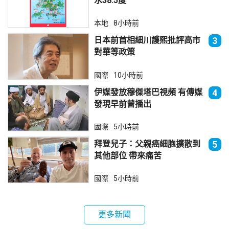
水38.5度
本地
8小時前
日本前首相細川護熙批評高市
3
對華等政策
國際
10小時前
伊媒發放穆傑塔巴視頻 有傳媒
4
發現早前曾播出
國際
5小時前
拜登兒子：父親癌細胞擴散到
5
其他部位 帶來痛苦
國際
5小時前
更多新聞