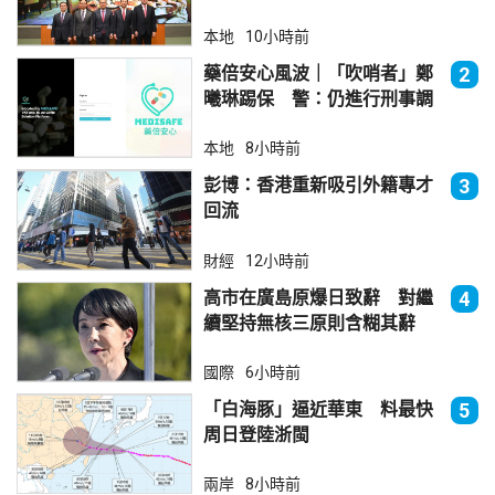
本地
10小時前
藥倍安心風波｜「吹哨者」鄭
2
曦琳踢保 警：仍進行刑事調
查
本地
8小時前
彭博：香港重新吸引外籍專才
3
回流
財經
12小時前
高市在廣島原爆日致辭 對繼
4
續堅持無核三原則含糊其辭
國際
6小時前
「白海豚」逼近華東 料最快
5
周日登陸浙閩
兩岸
8小時前