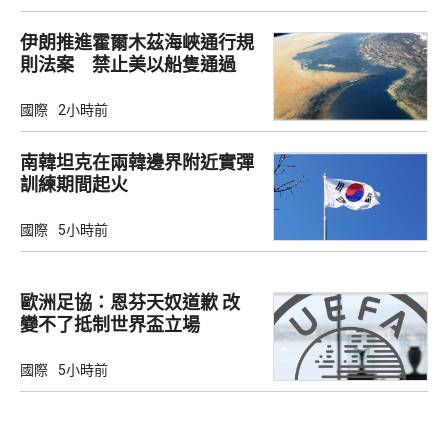
伊朗推進霍爾木茲海峽通行規
則法案 禁止美以船隻通過
國際
2小時前
南韓坦克在兩韓邊界附近實彈
訓練期間起火
國際
5小時前
歐洲足協：恩芬天奴道歉 改
變不了抵制世界盃立場
國際
5小時前